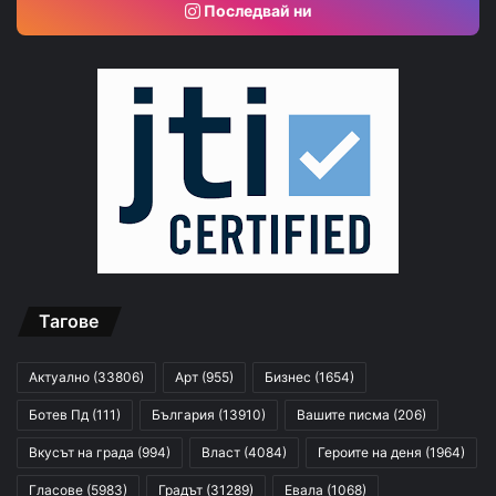
Последвай ни
Тагове
Актуално
(33806)
Арт
(955)
Бизнес
(1654)
Ботев Пд
(111)
България
(13910)
Вашите писма
(206)
Вкусът на града
(994)
Власт
(4084)
Героите на деня
(1964)
Гласове
(5983)
Градът
(31289)
Евала
(1068)