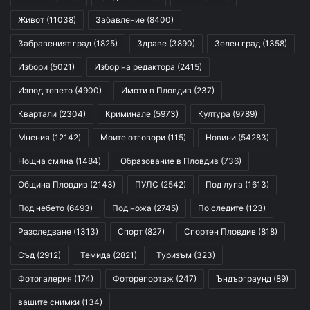
Живот
(11038)
Забавление
(8400)
Забравеният град
(1825)
Здраве
(3890)
Зелен град
(1358)
Избори
(5021)
Избор на редактора
(2415)
Изпод тепето
(4900)
Имоти в Пловдив
(237)
Квартали
(2304)
Криминале
(5973)
Култура
(9789)
Мнения
(12142)
Моите отговори
(115)
Новини
(54283)
Нощна смяна
(1484)
Образование в Пловдив
(736)
Община Пловдив
(2143)
ПУЛС
(2542)
Под лупа
(1613)
Под небето
(6493)
Под ножа
(2745)
По следите
(123)
Разследване
(1313)
Спорт
(827)
Спортен Пловдив
(818)
Съд
(2912)
Темида
(2821)
Туризъм
(323)
Фотогалерия
(174)
Фоторепортаж
(247)
Ъндърграунд
(89)
вашите снимки
(134)