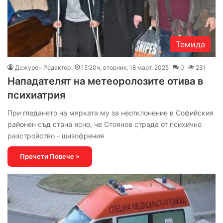
Темида
Дежурен Редактор
15:20ч, вторник, 18 март, 2025
0
231
Нападателят на метеоролозите отива в
психиатрия
При гледането на мярката му за неотклонение в Софийския
районен съд стана ясно, че Стоянов страда от психично
разстройство - шизофрения
Прочети Повече »