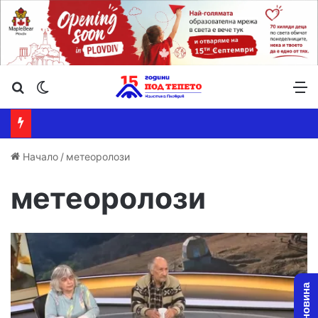
Търсене ...
Switch skin
М
Начало
/
метеоролози
метеоролози