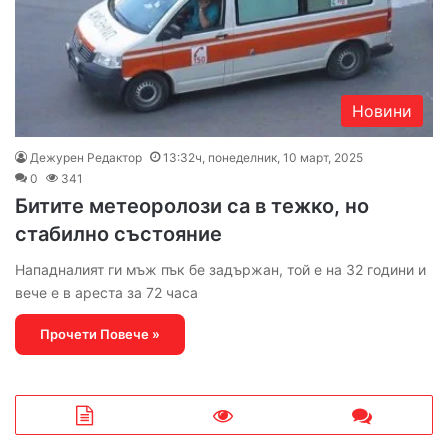
Новини
Дежурен Редактор
13:32ч, понеделник, 10 март, 2025
0
341
Битите метеоролози са в тежко, но
стабилно състояние
Нападналият ги мъж пък бе задържан, той е на 32 години и
вече е в ареста за 72 часа
Прочети Повече »