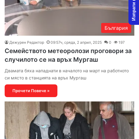
Изпрати новина
България
Дежурен Редактор
09:57ч, сряда, 2 април, 2025
0
197
Семейството метеоролози проговори за
случилото се на връх Мургаш
Двамата бяха нападнати в началото на март на работното
си място в станцията на връх Мургаш
Прочети Повече »