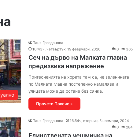
на
Таня Грозданова
10:43ч, четвъртък, 19 февруари, 2026
0
365
Сеч на дърво на Малката главна
предизвика напрежение
Притесненията на хората там са, че зеленината
по Малката главна постепенно намалява и
улицата може да остане без сянка.
уално
Прочети Повече »
Таня Грозданова
16:54ч, вторник, 5 ноември, 2024
0
284
Единствената чешмичка на