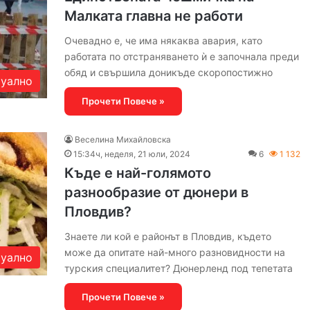
Малката главна не работи
Очевадно е, че има някаква авария, като
работата по отстраняването ѝ е започнала преди
обяд и свършила доникъде скоропостижно
уално
Прочети Повече »
Веселина Михайловска
15:34ч, неделя, 21 юли, 2024
6
1 132
Къде е най-голямото
разнообразие от дюнери в
Пловдив?
Знаете ли кой е районът в Пловдив, където
може да опитате най-много разновидности на
уално
турския специалитет? Дюнерленд под тепетата
Прочети Повече »