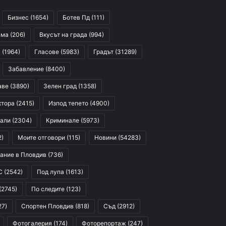
Бизнес
(1654)
Ботев Пд
(111)
сма
(206)
Вкусът на града
(994)
я
(1964)
Гласове
(5983)
Градът
(31289)
Забавление
(8400)
аве
(3890)
Зелен град
(1358)
ктора
(2415)
Изпод тепето
(4900)
али
(2304)
Криминале
(5973)
2)
Моите отговори
(115)
Новини
(54283)
ание в Пловдив
(736)
С
(2542)
Под лупа
(1613)
(2745)
По следите
(123)
27)
Спортен Пловдив
(818)
Съд
(2912)
Фотогалерия
(174)
Фоторепортаж
(247)