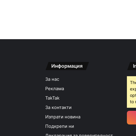
Информация
I
За нас
Th
Реклама
ex
opt
TakTak
to 
За контакти
Изпрати новина
Подкрепи ни
Декларация за поверителност