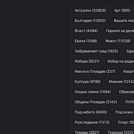
Актуално
(33806)
Арт
(955)
България
(13910)
Вашите пи
Власт
(4084)
Героите на ден
Евала
(1068)
Живот
(11038)
Забравеният град
(1825)
Здр
Избори
(5021)
Избор на реда
Имоти в Пловдив
(237)
Кварт
Култура
(9789)
Мнения
(1214
Нощна смяна
(1484)
Образов
Община Пловдив
(2143)
ПУЛ
Под небето
(6493)
Под ножа
Разследване
(1313)
Спорт
(8
Темида
(2821)
Туризъм
(323)