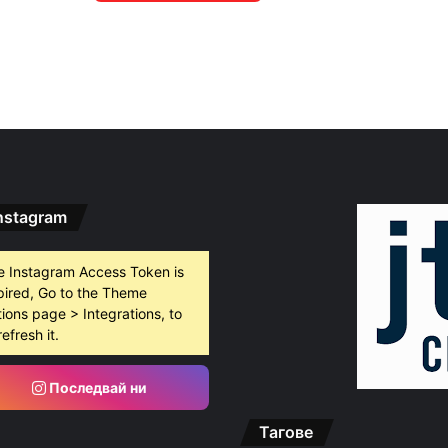
nstagram
e Instagram Access Token is
pired, Go to the Theme
ions page > Integrations, to
refresh it.
Последвай ни
Тагове