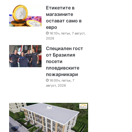
Етикетите в
магазините
остават само в
евро
16:10ч, петък, 7 август,
2026
Специален гост
от Бразилия
посети
пловдивските
пожарникари
16:00ч, петък, 7
август, 2026