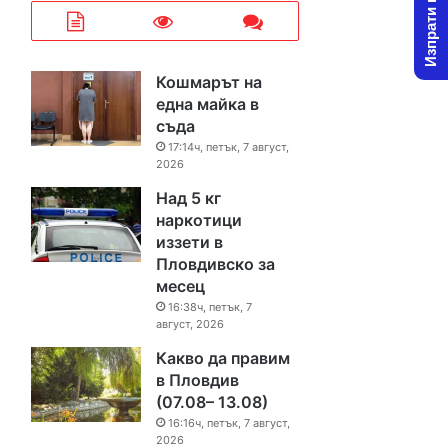
Изпрати новина
Кошмарът на
една майка в
съда
17:14ч, петък, 7 август,
2026
Над 5 кг
наркотици
иззети в
Пловдивско за
месец
16:38ч, петък, 7
август, 2026
Какво да правим
в Пловдив
(07.08– 13.08)
16:16ч, петък, 7 август,
2026