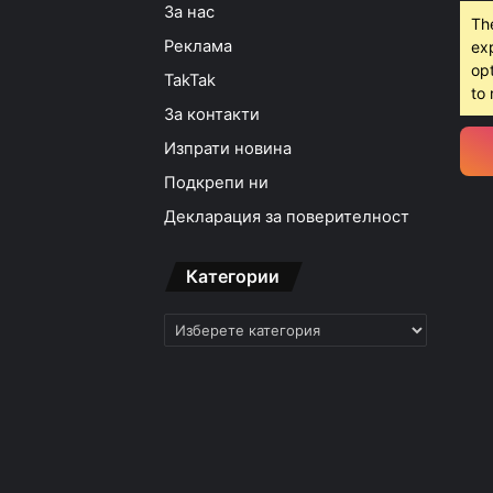
За нас
Th
Реклама
ex
opt
TakTak
to 
За контакти
Изпрати новина
Подкрепи ни
Декларация за поверителност
Категории
Категории