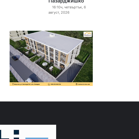
Пазарджишко
16:10ч, четвъртък, 6
август, 2026