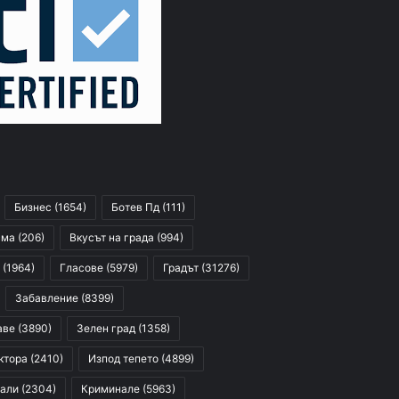
Бизнес
(1654)
Ботев Пд
(111)
сма
(206)
Вкусът на града
(994)
(1964)
Гласове
(5979)
Градът
(31276)
Забавление
(8399)
аве
(3890)
Зелен град
(1358)
ктора
(2410)
Изпод тепето
(4899)
али
(2304)
Криминале
(5963)