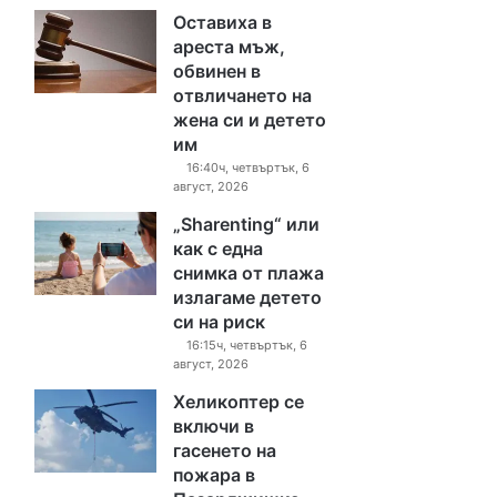
Оставиха в
ареста мъж,
обвинен в
отвличането на
жена си и детето
им
16:40ч, четвъртък, 6
август, 2026
„Sharenting“ или
как с една
снимка от плажа
излагаме детето
си на риск
16:15ч, четвъртък, 6
август, 2026
Хеликоптер се
включи в
гасенето на
пожара в