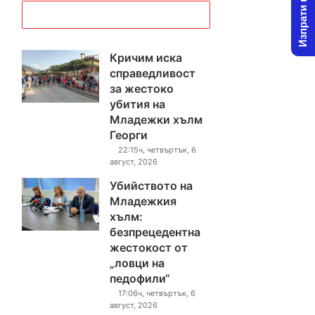
Изпрати новина
Кричим иска
справедливост
за жестоко
убития на
Младежки хълм
Георги
22:15ч, четвъртък, 6
август, 2026
Убийството на
Младежкия
хълм:
безпрецедентна
жестокост от
„ловци на
педофили“
17:06ч, четвъртък, 6
август, 2026