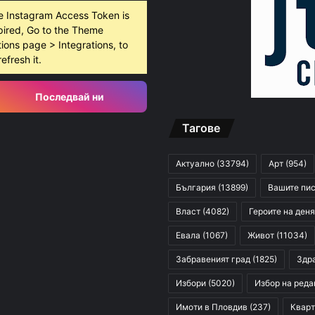
e Instagram Access Token is
pired, Go to the Theme
ions page > Integrations, to
refresh it.
Последвай ни
Тагове
Актуално
(33794)
Арт
(954)
България
(13899)
Вашите пи
Власт
(4082)
Героите на деня
Евала
(1067)
Живот
(11034)
Забравеният град
(1825)
Здр
Избори
(5020)
Избор на реда
Имоти в Пловдив
(237)
Кварт