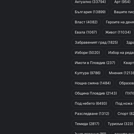
Актуално
(33794)
Арт
(954)
България
(13899)
Вашите пи
Власт
(4082)
Героите на деня
Евала
(1067)
Живот
(11034)
Забравеният град
(1825)
Здр
Избори
(5020)
Избор на реда
Имоти в Пловдив
(237)
Кварт
Култура
(9786)
Мнения
(1213
Нощна смяна
(1484)
Образов
Община Пловдив
(2143)
ПУЛ
Под небето
(6493)
Под ножа
Разследване
(1312)
Спорт
(8
Темида
(2817)
Туризъм
(323)
Ъндърграунд
(89)
вашите сн