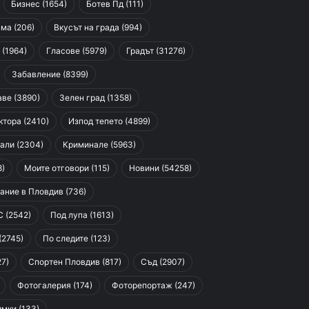
Бизнес
(1654)
Ботев Пд
(111)
сма
(206)
Вкусът на града
(994)
(1964)
Гласове
(5979)
Градът
(31276)
Забавление
(8399)
аве
(3890)
Зелен град
(1358)
ктора
(2410)
Изпод тепето
(4899)
али
(2304)
Криминале
(5963)
8)
Моите отговори
(115)
Новини
(54258)
ание в Пловдив
(736)
С
(2542)
Под лупа
(1613)
(2745)
По следите
(123)
27)
Спортен Пловдив
(817)
Съд
(2907)
Фотогалерия
(174)
Фоторепортаж
(247)
имки
(133)