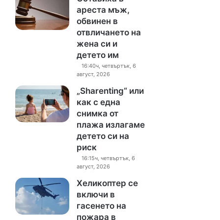
ареста мъж,
обвинен в
отвличането на
жена си и
детето им
16:40ч, четвъртък, 6
август, 2026
„Sharenting“ или
как с една
снимка от
плажа излагаме
детето си на
риск
16:15ч, четвъртък, 6
август, 2026
Хеликоптер се
включи в
гасенето на
пожара в