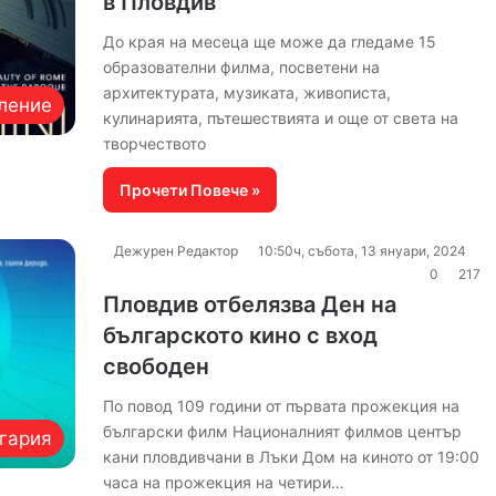
в Пловдив
До края на месеца ще може да гледаме 15
образователни филма, посветени на
архитектурата, музиката, живописта,
ление
кулинарията, пътешествията и още от света на
творчеството
Прочети Повече »
Дежурен Редактор
10:50ч, събота, 13 януари, 2024
0
217
Пловдив отбелязва Ден на
българското кино с вход
свободен
По повод 109 години от първата прожекция на
български филм Националният филмов център
гария
кани пловдивчани в Лъки Дом на киното от 19:00
часа на прожекция на четири…