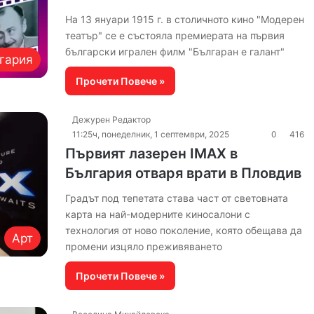
На 13 януари 1915 г. в столичното кино "Модерен
театър" се е състояла премиерата на първия
български игрален филм "Българан е галант"
гария
Прочети Повече »
Дежурен Редактор
11:25ч, понеделник, 1 септември, 2025
0
416
Първият лазерен IMAX в
България отваря врати в Пловдив
Градът под тепетата става част от световната
карта на най-модерните киносалони с
технология от ново поколение, която обещава да
Арт
промени изцяло преживяването
Прочети Повече »