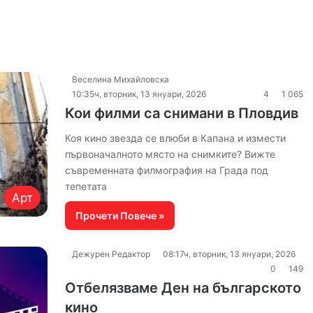
Веселина Михайловска
10:35ч, вторник, 13 януари, 2026
4
1 065
Кои филми са снимани в Пловдив
Коя кино звезда се влюби в Капана и измести
първоначалното място на снимките? Вижте
съвременната филмография на Града под
тепетата
Арт
Прочети Повече »
Дежурен Редактор
08:17ч, вторник, 13 януари, 2026
0
149
Отбелязваме Ден на българското
кино