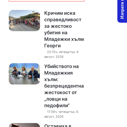
Изпрати новина
Кричим иска
справедливост
за жестоко
убития на
Младежки хълм
Георги
22:15ч, четвъртък, 6
август, 2026
Убийството на
Младежкия
хълм:
безпрецедентна
жестокост от
„ловци на
педофили“
17:06ч, четвъртък, 6
август, 2026
Оставиха в