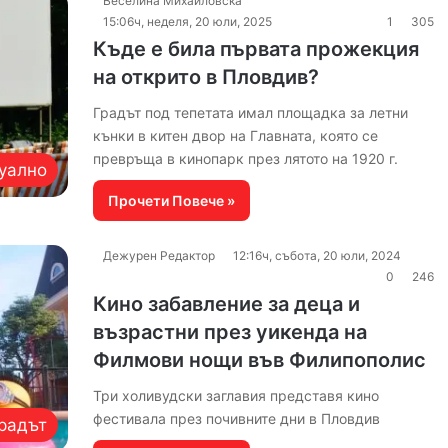
Веселина Михайловска
15:06ч, неделя, 20 юли, 2025
1
305
Къде е била първата прожекция
на открито в Пловдив?
Градът под тепетата имал площадка за летни
кънки в китен двор на Главната, която се
превръща в кинопарк през лятото на 1920 г.
уално
Прочети Повече »
Дежурен Редактор
12:16ч, събота, 20 юли, 2024
0
246
Кино забавление за деца и
възрастни през уикенда на
Филмови нощи във Филипополис
Три холивудски заглавия представя кино
фестивала през почивните дни в Пловдив
радът