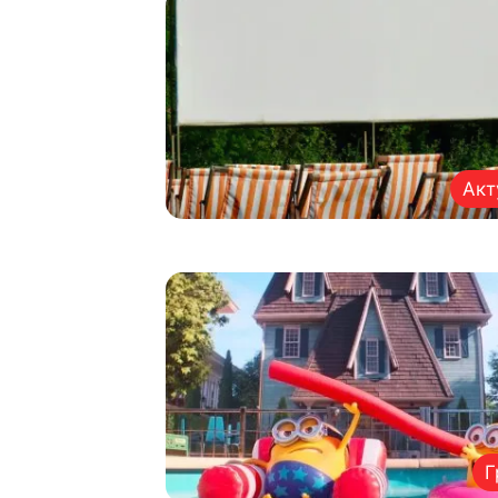
Акт
Г