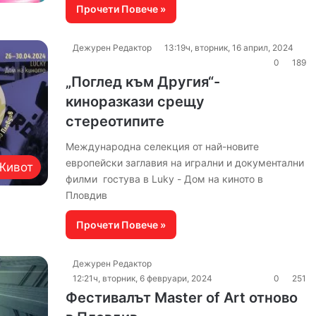
Прочети Повече »
Дежурен Редактор
13:19ч, вторник, 16 април, 2024
0
189
„Поглед към Другия“-
киноразкази срещу
стереотипите
Международна селекция от най-новите
европейски заглавия на игрални и документални
Живот
филми гостува в Luky - Дом на киното в
Пловдив
Прочети Повече »
Дежурен Редактор
12:21ч, вторник, 6 февруари, 2024
0
251
Фестивалът Master of Art отново