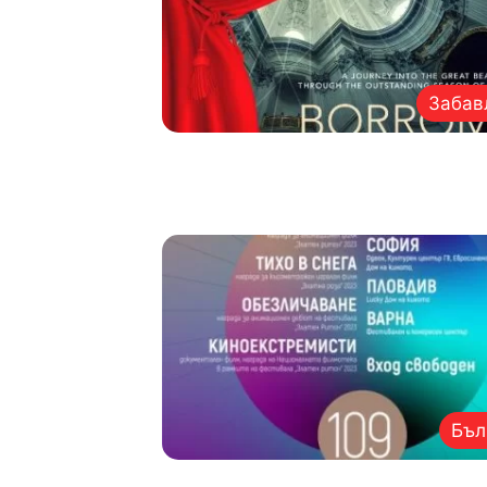
Забав
Бъл