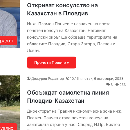
Откриват консулство на
Казахстан в Пловдив
Инж. Пламен Панчев е назначен на поста
почетен консул на Казахстан. Неговият
консулски окръг ще обхваща територията на
Градът
областите Пловдив, Стара Загора, Плевен и
Ловеч.
Прочети Повече »
Дежурен Редактор
10:16ч, петък, 6 октомври, 2023
3
253
Обсъждат самолетна линия
Пловдив-Казахстан
Директорът на Тракия икономическа зона инж.
Пламен Панчев става почетен консул на
азиатската страна у нас. Според Н.Пр. Виктор
уално