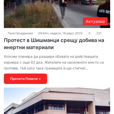
Актуално
Таня Грозданова
09:44ч, неделя, 19 март, 2023
0
221
Протест в Шишманци срещу добива на
инертни материали
Холсим планира да разшири обхвата на действащата
кариера с още 62 дка. Жителите на населеното място са
противв, тъй като така границите ѝ ще стигнат…
Прочети Повече »