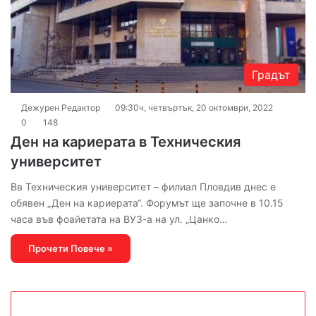
Градът
Дежурен Редактор
09:30ч, четвъртък, 20 октомври, 2022
0
148
Ден на кариерата в Техническия
университет
Вв Техническия университет – филиал Пловдив днес е
обявен „Ден на кариерата“. Форумът ще започне в 10.15
часа във фоайетата на ВУЗ-а на ул. „Цанко…
Прочети Повече »