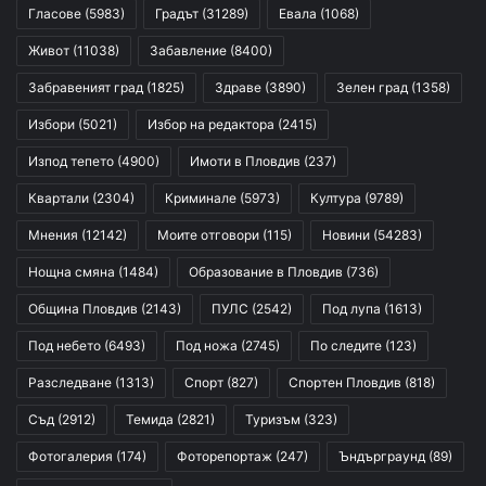
Гласове
(5983)
Градът
(31289)
Евала
(1068)
Живот
(11038)
Забавление
(8400)
Забравеният град
(1825)
Здраве
(3890)
Зелен град
(1358)
Избори
(5021)
Избор на редактора
(2415)
Изпод тепето
(4900)
Имоти в Пловдив
(237)
Квартали
(2304)
Криминале
(5973)
Култура
(9789)
Мнения
(12142)
Моите отговори
(115)
Новини
(54283)
Нощна смяна
(1484)
Образование в Пловдив
(736)
Община Пловдив
(2143)
ПУЛС
(2542)
Под лупа
(1613)
Под небето
(6493)
Под ножа
(2745)
По следите
(123)
Разследване
(1313)
Спорт
(827)
Спортен Пловдив
(818)
Съд
(2912)
Темида
(2821)
Туризъм
(323)
Фотогалерия
(174)
Фоторепортаж
(247)
Ъндърграунд
(89)