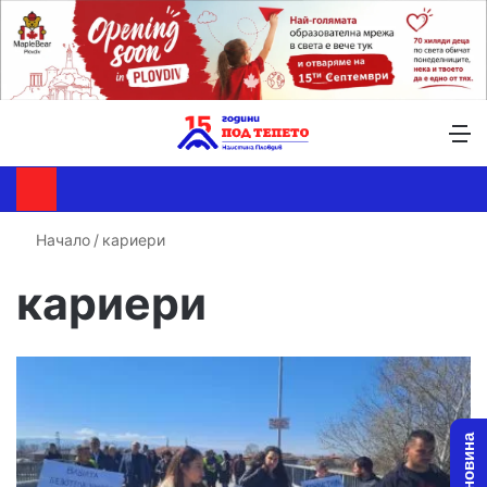
Търсене ...
Switch skin
М
Начало
/
кариери
кариери