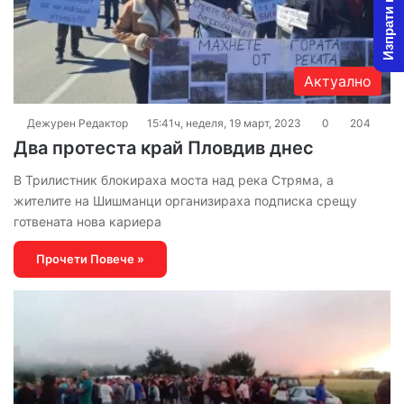
Изпрати новина
Актуално
Дежурен Редактор
15:41ч, неделя, 19 март, 2023
0
204
Два протеста край Пловдив днес
В Трилистник блокираха моста над река Стряма, а
жителите на Шишманци организираха подписка срещу
готвената нова кариера
Прочети Повече »