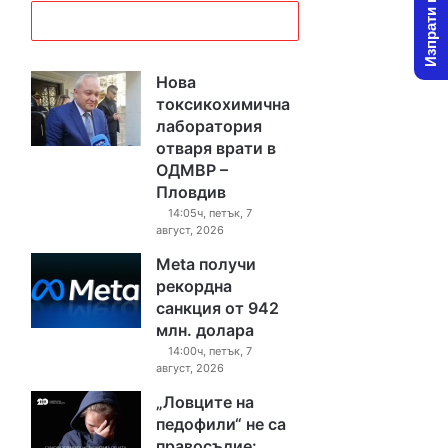
Изпрати новина
Нова
токсикохимична
лаборатория
отваря врати в
ОДМВР –
Пловдив
14:05ч, петък, 7
август, 2026
Meta получи
рекордна
санкция от 942
млн. долара
14:00ч, петък, 7
август, 2026
„Ловците на
педофили“ не са
правосъдие: