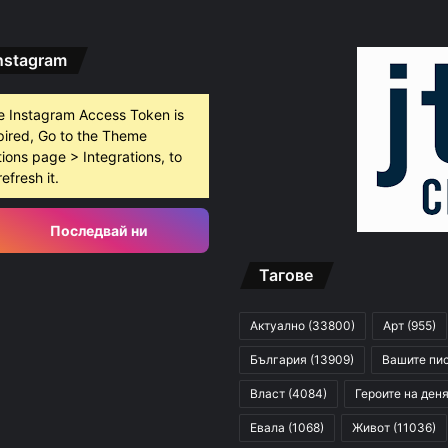
nstagram
e Instagram Access Token is
pired, Go to the Theme
ions page > Integrations, to
refresh it.
Последвай ни
Тагове
Актуално
(33800)
Арт
(955)
България
(13909)
Вашите пи
Власт
(4084)
Героите на ден
Евала
(1068)
Живот
(11036)