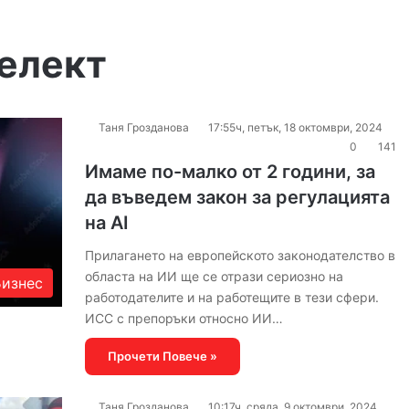
телект
Таня Грозданова
17:55ч, петък, 18 октомври, 2024
0
141
Имаме по-малко от 2 години, за
да въведем закон за регулацията
на AI
Прилагането на европейското законодателство в
областа на ИИ ще се отрази сериозно на
Бизнес
работодателите и на работещите в тези сфери.
ИСС с препоръки относно ИИ…
Прочети Повече »
Таня Грозданова
10:17ч, сряда, 9 октомври, 2024