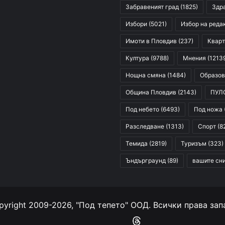
Забравеният град
(1825)
Здр
Избори
(5021)
Избор на реда
Имоти в Пловдив
(237)
Кварт
Култура
(9788)
Мнения
(1213
Нощна смяна
(1484)
Образов
Община Пловдив
(2143)
ПУЛ
Под небето
(6493)
Под ножа
Разследване
(1313)
Спорт
(8
Темида
(2819)
Туризъм
(323)
Ъндърграунд
(89)
вашите сн
yright 2009-2026, "Под тепето" ООД. Всички права зап
Facebook
YouTube
Instagram
RSS
Threads