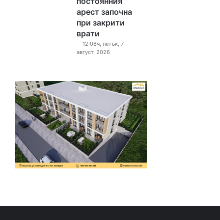
постоянния
арест започна
при закрити
врати
12:08ч, петък, 7
август, 2026