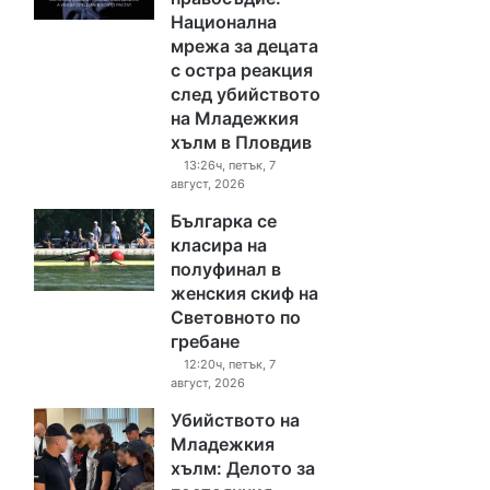
Национална
мрежа за децата
с остра реакция
след убийството
на Младежкия
хълм в Пловдив
13:26ч, петък, 7
август, 2026
Българка се
класира на
полуфинал в
женския скиф на
Световното по
гребане
12:20ч, петък, 7
август, 2026
Убийството на
Младежкия
хълм: Делото за