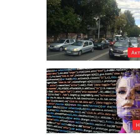
Акт
Н