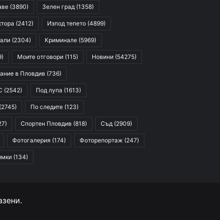
аве
(3890)
Зелен град
(1358)
ктора
(2412)
Изпод тепето
(4899)
али
(2304)
Криминале
(5969)
9)
Моите отговори
(115)
Новини
(54275)
ание в Пловдив
(736)
С
(2542)
Под лупа
(1613)
(2745)
По следите
(123)
27)
Спортен Пловдив
(818)
Съд
(2909)
Фотогалерия
(174)
Фоторепортаж
(247)
имки
(134)
азени.