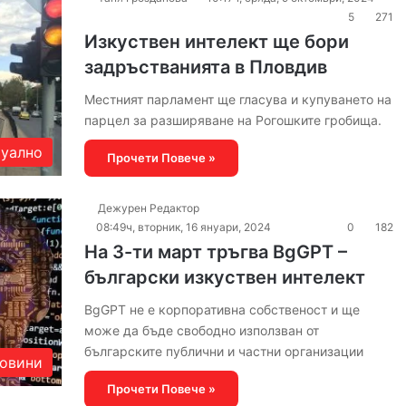
5
271
Изкуствен интелект ще бори
задръстванията в Пловдив
Местният парламент ще гласува и купуването на
парцел за разширяване на Рогошките гробища.
уално
Прочети Повече »
Дежурен Редактор
08:49ч, вторник, 16 януари, 2024
0
182
На 3-ти март тръгва BgGPT –
български изкуствен интелект
BgGPT не е корпоративна собственост и ще
може да бъде свободно използван от
българските публични и частни организации
овини
Прочети Повече »