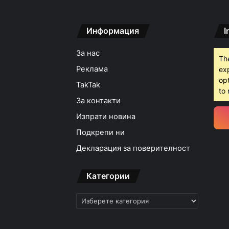
Информация
I
За нас
Th
Реклама
ex
opt
TakTak
to 
За контакти
Изпрати новина
Подкрепи ни
Декларация за поверителност
Категории
Категории