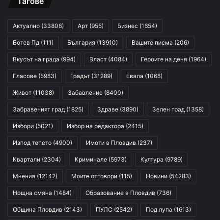
Тагове
Актуално
(33806)
Арт
(955)
Бизнес
(1654)
Ботев Пд
(111)
България
(13910)
Вашите писма
(206)
Вкусът на града
(994)
Власт
(4084)
Героите на деня
(1964)
Гласове
(5983)
Градът
(31289)
Евала
(1068)
Живот
(11038)
Забавление
(8400)
Забравеният град
(1825)
Здраве
(3890)
Зелен град
(1358)
Избори
(5021)
Избор на редактора
(2415)
Изпод тепето
(4900)
Имоти в Пловдив
(237)
Квартали
(2304)
Криминале
(5973)
Култура
(9789)
Мнения
(12142)
Моите отговори
(115)
Новини
(54283)
Нощна смяна
(1484)
Образование в Пловдив
(736)
Община Пловдив
(2143)
ПУЛС
(2542)
Под лупа
(1613)