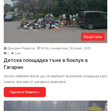
Квартали
Дежурен Редактор
16:16ч, понеделник, 28 април, 2025
1
344
Детска площадка тъне в боклук в
Гагарин
Около пейките могат да се намерят всякакви отпадъци като
семки, фасове от цигари и опаковки
Прочети Повече »