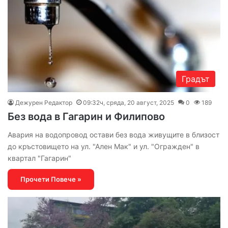
Градът
Дежурен Редактор
09:32ч, сряда, 20 август, 2025
0
189
Без вода в Гагарин и Филипово
Авария на водопровод остави без вода живущите в близост
до кръстовището на ул. "Ален Мак" и ул. "Огражден" в
квартал "Гагарин"
Прочети Повече »