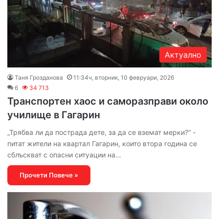
Актуално
Таня Грозданова
11:34ч, вторник, 10 февруари, 2026
6
34 713
Транспортен хаос и саморазправи около
училище в Гагарин
„Трябва ли да пострада дете, за да се вземат мерки?“ -
питат жители на квартал Гагарин, които втора година се
сблъскват с опасни ситуации на…
Прочети Повече »