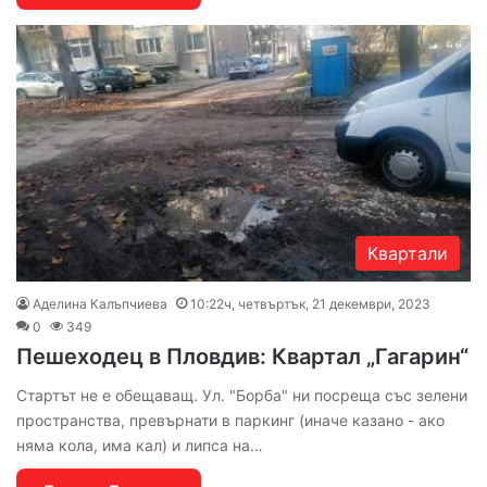
Квартали
Аделина Калъпчиева
10:22ч, четвъртък, 21 декември, 2023
0
349
Пешеходец в Пловдив: Квартал „Гагарин“
Стартът не е обещаващ. Ул. "Борба" ни посреща със зелени
пространства, превърнати в паркинг (иначе казано - ако
няма кола, има кал) и липса на…