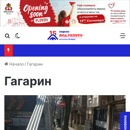
Търсене ...
Switch skin
М
Начало
/
Гагарин
Гагарин