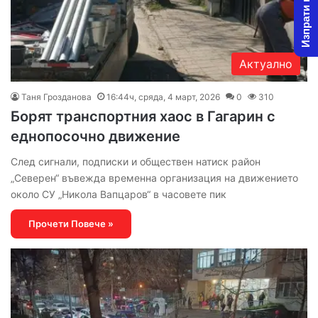
Изпрати новина
Актуално
Таня Грозданова
16:44ч, сряда, 4 март, 2026
0
310
Борят транспортния хаос в Гагарин с
еднопосочно движение
След сигнали, подписки и обществен натиск район
„Северен“ въвежда временна организация на движението
около СУ „Никола Вапцаров“ в часовете пик
Прочети Повече »