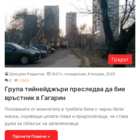
Градът
Дежурен Редактор
18:01ч, понеделник, 6 януари, 2025
2
1 043
Група тийнейджъри преследва да бие
връстник в Гагарин
Половината от момчетата в тумбата били с черно-бели
маски, скриващи цялата глава и предполагащи, че става
дума за сблъсък на запалянковци
Прочети Повече »