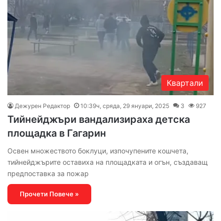
Квартали
Дежурен Редактор
10:39ч, сряда, 29 януари, 2025
3
927
Тийнейджъри вандализираха детска
площадка в Гагарин
Освен множеството боклуци, изпочупените кошчета,
тийнейджърите оставиха на площадката и огън, създаващ
предпоставка за пожар
Прочети Повече »