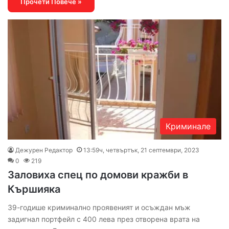
Прочети Повече »
Криминале
Дежурен Редактор
13:59ч, четвъртък, 21 септември, 2023
0
219
Заловиха спец по домови кражби в
Кършияка
39-годише криминално проявеният и осъждан мъж
задигнал портфейл с 400 лева през отворена врата на