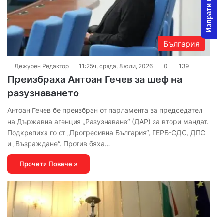
Изпрати новина
България
Дежурен Редактор
11:25ч, сряда, 8 юли, 2026
0
139
Преизбраха Антоан Гечев за шеф на
разузнаването
Антоан Гечев бе преизбран от парламента за председател
на Държавна агенция „Разузнаване“ (ДАР) за втори мандат.
Подкрепиха го от „Прогресивна България“, ГЕРБ-СДС, ДПС
и „Възраждане“. Против бяха…
Прочети Повече »