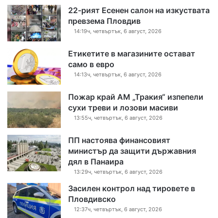
22-рият Есенен салон на изкуствата
превзема Пловдив
14:19ч, четвъртък, 6 август, 2026
Етикетите в магазините остават
само в евро
14:13ч, четвъртък, 6 август, 2026
Пожар край АМ „Тракия“ изпепели
сухи треви и лозови масиви
13:55ч, четвъртък, 6 август, 2026
ПП настоява финансовият
министър да защити държавния
дял в Панаира
13:29ч, четвъртък, 6 август, 2026
Засилен контрол над тировете в
Пловдивско
12:37ч, четвъртък, 6 август, 2026