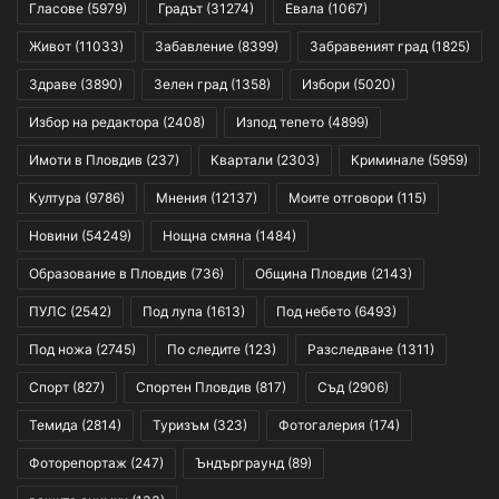
Гласове
(5979)
Градът
(31274)
Евала
(1067)
Живот
(11033)
Забавление
(8399)
Забравеният град
(1825)
Здраве
(3890)
Зелен град
(1358)
Избори
(5020)
Избор на редактора
(2408)
Изпод тепето
(4899)
Имоти в Пловдив
(237)
Квартали
(2303)
Криминале
(5959)
Култура
(9786)
Мнения
(12137)
Моите отговори
(115)
Новини
(54249)
Нощна смяна
(1484)
Образование в Пловдив
(736)
Община Пловдив
(2143)
ПУЛС
(2542)
Под лупа
(1613)
Под небето
(6493)
Под ножа
(2745)
По следите
(123)
Разследване
(1311)
Спорт
(827)
Спортен Пловдив
(817)
Съд
(2906)
Темида
(2814)
Туризъм
(323)
Фотогалерия
(174)
Фоторепортаж
(247)
Ъндърграунд
(89)