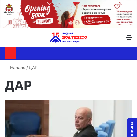
Търсене ...
Switch skin
М
Начало
/
ДАР
ДАР