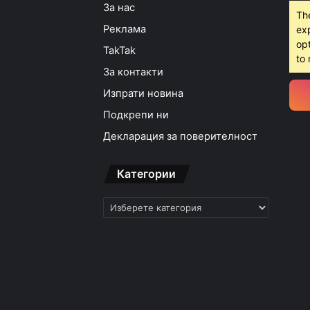
За нас
Th
Реклама
ex
opt
TakTak
to 
За контакти
Изпрати новина
Подкрепи ни
Декларация за поверителност
Категории
Категории