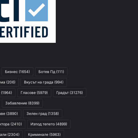
Бизнес
(1654)
Ботев Пд
(111)
сма
(206)
Вкусът на града
(994)
(1964)
Гласове
(5979)
Градът
(31276)
Забавление
(8399)
аве
(3890)
Зелен град
(1358)
ктора
(2410)
Изпод тепето
(4899)
али
(2304)
Криминале
(5963)