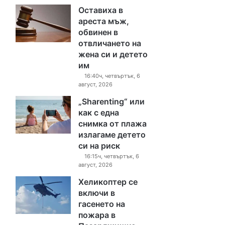
Оставиха в
ареста мъж,
обвинен в
отвличането на
жена си и детето
им
16:40ч, четвъртък, 6
август, 2026
„Sharenting“ или
как с една
снимка от плажа
излагаме детето
си на риск
16:15ч, четвъртък, 6
август, 2026
Хеликоптер се
включи в
гасенето на
пожара в