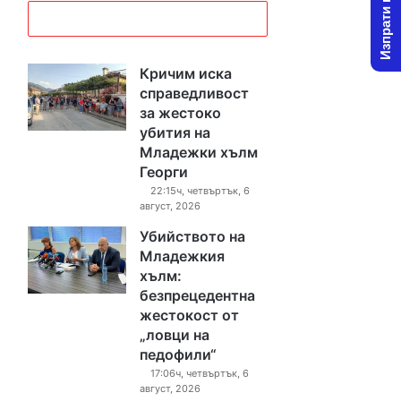
Изпрати новина
Кричим иска
справедливост
за жестоко
убития на
Младежки хълм
Георги
22:15ч, четвъртък, 6
август, 2026
Убийството на
Младежкия
хълм:
безпрецедентна
жестокост от
„ловци на
педофили“
17:06ч, четвъртък, 6
август, 2026