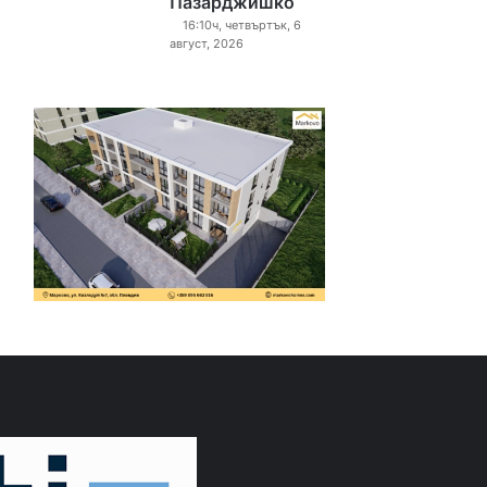
Пазарджишко
16:10ч, четвъртък, 6
август, 2026