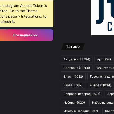
e Instagram Access Token is
pired, Go to the Theme
ions page > Integrations, to
refresh it.
Последвай ни
Тагове
Актуално
(33794)
Арт
(954)
България
(13899)
Вашите пи
Власт
(4082)
Героите на деня
Евала
(1067)
Живот
(11034)
Забравеният град
(1825)
Здр
Избори
(5020)
Избор на реда
Имоти в Пловдив
(237)
Кварт