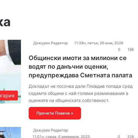
ка
Дежурен Редактор
11:38ч, петък, 26 юни, 2026
0
198
Общински имоти за милиони се
водят по данъчни оценки,
предупреждава Сметната палата
Докладът не посочва дали Пловдив попада сред
седемте общини с най-големи разминавания в
гария
оценките на общинската собственост.
Прочети Повече »
Дежурен Редактор
11:01ч, сряда, 6 декември, 2023
0
318