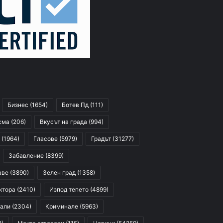
Бизнес
(1654)
Ботев Пд
(111)
сма
(206)
Вкусът на града
(994)
(1964)
Гласове
(5979)
Градът
(31277)
Забавление
(8399)
аве
(3890)
Зелен град
(1358)
ктора
(2410)
Изпод тепето
(4899)
али
(2304)
Криминале
(5963)