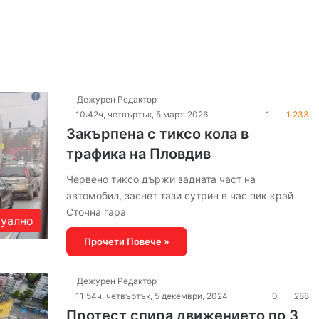
Дежурен Редактор
10:42ч, четвъртък, 5 март, 2026
1
1 233
Закърпена с тиксо кола в
трафика на Пловдив
Червено тиксо държи задната част на
автомобил, заснет тази сутрин в час пик край
Сточна гара
уално
Прочети Повече »
Дежурен Редактор
11:54ч, четвъртък, 5 декември, 2024
0
288
Протест спира движението по 3