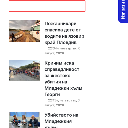
Изпрати новина
Пожарникари
спасиха дете от
водите на язовир
край Пловдив
22:34ч, четвъртък, 6
август, 2026
Кричим иска
справедливост
за жестоко
убития на
Младежки хълм
Георги
22:15ч, четвъртък, 6
август, 2026
Убийството на
Младежкия
хълм: