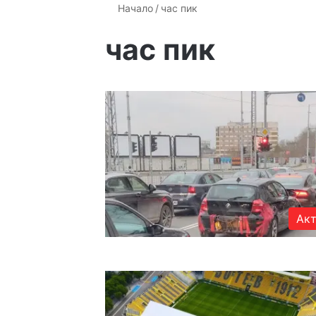
Начало
/
час пик
час пик
Акт