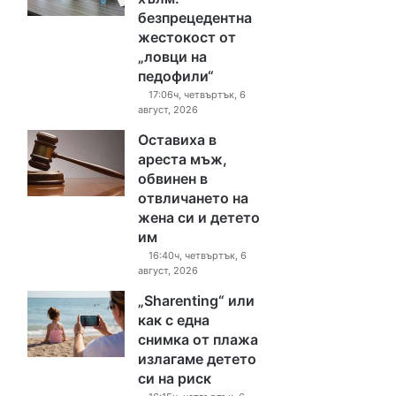
безпрецедентна
жестокост от
„ловци на
педофили“
17:06ч, четвъртък, 6
август, 2026
Оставиха в
ареста мъж,
обвинен в
отвличането на
жена си и детето
им
16:40ч, четвъртък, 6
август, 2026
„Sharenting“ или
как с една
снимка от плажа
излагаме детето
си на риск