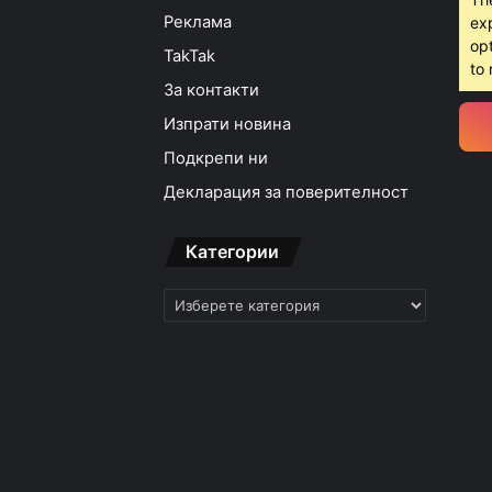
Реклама
ex
opt
TakTak
to 
За контакти
Изпрати новина
Подкрепи ни
Декларация за поверителност
Категории
Категории