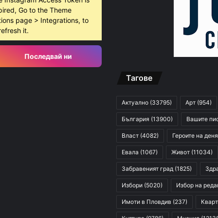
pired, Go to the Theme
ions page > Integrations, to
refresh it.
Последвай ни
Тагове
Актуално
(33795)
Арт
(954)
България
(13900)
Вашите пи
Власт
(4082)
Героите на деня
Евала
(1067)
Живот
(11034)
Забравеният град
(1825)
Здр
Избори
(5020)
Избор на реда
Имоти в Пловдив
(237)
Кварт