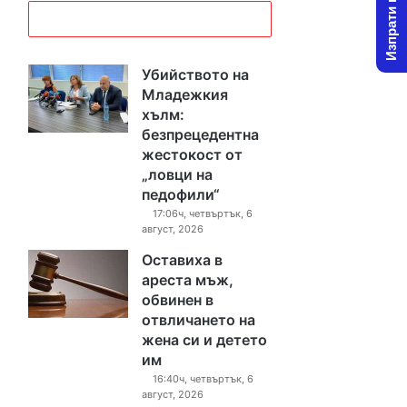
Изпрати новина
Убийството на
Младежкия
хълм:
безпрецедентна
жестокост от
„ловци на
педофили“
17:06ч, четвъртък, 6
август, 2026
Оставиха в
ареста мъж,
обвинен в
отвличането на
жена си и детето
им
16:40ч, четвъртък, 6
август, 2026