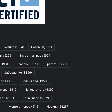
Бизнес
(1654)
Ботев Пд
(111)
сма
(206)
Вкусът на града
(994)
(1964)
Гласове
(5979)
Градът
(31276)
Забавление
(8399)
аве
(3890)
Зелен град
(1358)
ктора
(2410)
Изпод тепето
(4899)
али
(2304)
Криминале
(5962)
8)
Моите отговори
(115)
Новини
(54257)