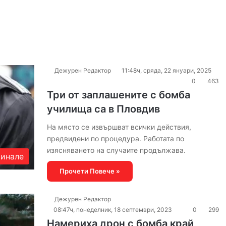
Дежурен Редактор
11:48ч, сряда, 22 януари, 2025
0
463
Три от заплашените с бомба
училища са в Пловдив
На място се извършват всички действия,
предвидени по процедура. Работата по
изясняването на случаите продължава.
инале
Прочети Повече »
Дежурен Редактор
08:47ч, понеделник, 18 септември, 2023
0
299
Намериха дрон с бомба край