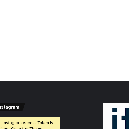
nstagram
e Instagram Access Token is
pired, Go to the Theme