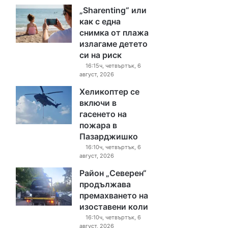
„Sharenting“ или
как с една
снимка от плажа
излагаме детето
си на риск
16:15ч, четвъртък, 6
август, 2026
Хеликоптер се
включи в
гасенето на
пожара в
Пазарджишко
16:10ч, четвъртък, 6
август, 2026
Район „Северен“
продължава
премахването на
изоставени коли
16:10ч, четвъртък, 6
август, 2026