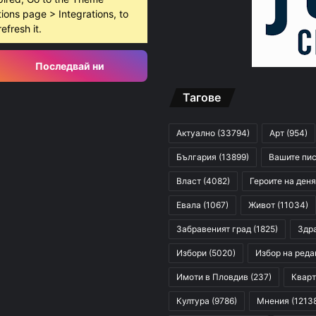
ions page > Integrations, to
refresh it.
Последвай ни
Тагове
Актуално
(33794)
Арт
(954)
България
(13899)
Вашите пи
Власт
(4082)
Героите на деня
Евала
(1067)
Живот
(11034)
Забравеният град
(1825)
Здр
Избори
(5020)
Избор на реда
Имоти в Пловдив
(237)
Кварт
Култура
(9786)
Мнения
(1213