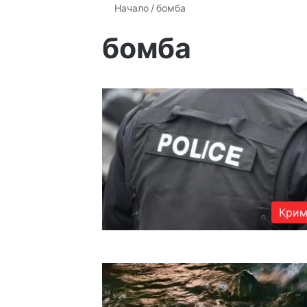
Начало
/
бомба
бомба
Крим