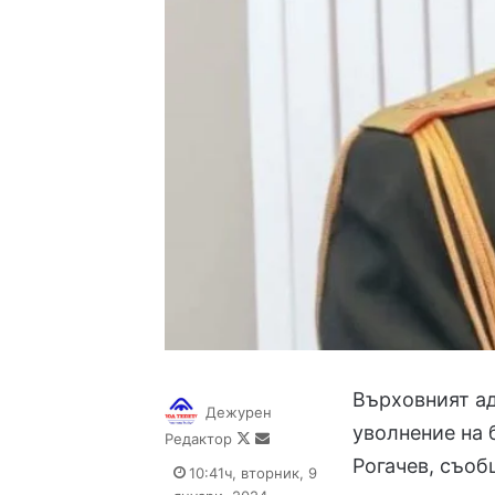
Върховният а
Дежурен
уволнение на
Follow
Send
Редактор
on
an
Рогачев, съо
10:41ч, вторник, 9
X
email