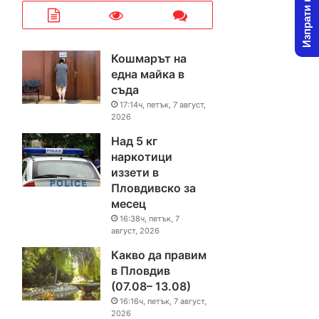
Изпрати новина
Кошмарът на
една майка в
съда
17:14ч, петък, 7 август,
2026
Над 5 кг
наркотици
иззети в
Пловдивско за
месец
16:38ч, петък, 7
август, 2026
Какво да правим
в Пловдив
(07.08– 13.08)
16:16ч, петък, 7 август,
2026