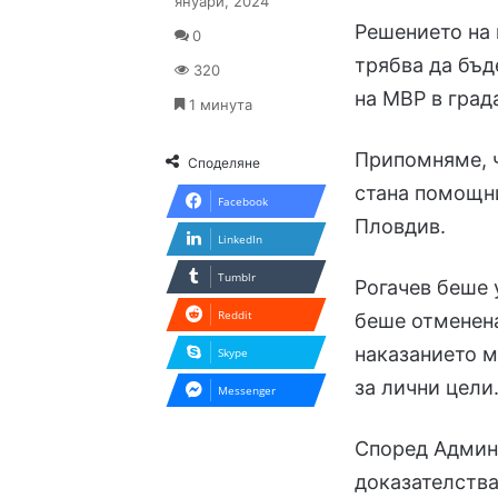
януари, 2024
Решението на 
0
трябва да бъд
320
на МВР в града
1 минута
Припомняме, ч
Споделяне
стана помощн
Facebook
Пловдив.
LinkedIn
Tumblr
Рогачев беше у
Reddit
беше отменена
наказанието м
Skype
за лични цели
Messenger
Според Админ
доказателства