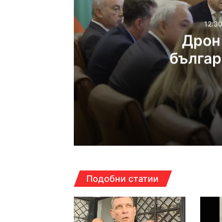
12:30
Дрон 
българ
пр
12:30ч, събота, 8 август
Дрон се е взривил в
12:14ч, събота, 8 август
Подобни статии