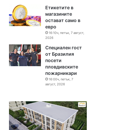
Етикетите в
магазините
остават само в
евро
16:10ч, петък, 7 август,
2026
Специален гост
от Бразилия
посети
пловдивските
пожарникари
16:00ч, петък, 7
август, 2026