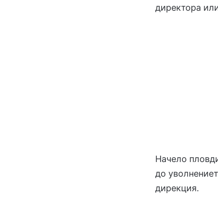
директора или 
Начело пловди
до уволнениет
дирекция.