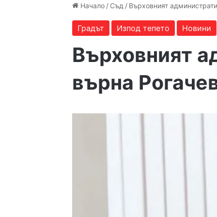
Начало
/
Съд
/
Върховният администрати
Градът
Изпод тепето
Новини
Върховният а
върна Рогачев