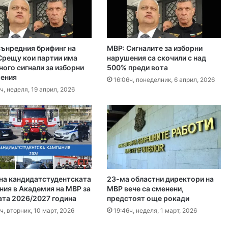
, 2026
гласят трибуните на Гребния канал
вънредния брифинг на
МВР: Сигналите за изборни
, 2026
Срещу кои партии има
нарушения са скочили с над
ного сигнали за изборни
500% преди вота
0 декара край Първомай
ения
16:06ч, понеделник, 6 април, 2026
ч, неделя, 19 април, 2026
т, 2026
График за миенето на пловдивските улици от 10 до 14 август
 2026
на кандидатстудентската
23-ма областни директори на
айка в съда
ния в Академия на МВР за
МВР вече са сменени,
ата 2026/2027 година
предстоят още рокади
ч, вторник, 10 март, 2026
19:46ч, неделя, 1 март, 2026
 2026