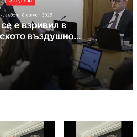
Актуално
ч, събота, 8 август, 2026
се е взривил в
ското въздушно
остранство
, 2026
 българското въздушно пространство
, 2026
Българка във финал B на Световното по гребане в Пловдив