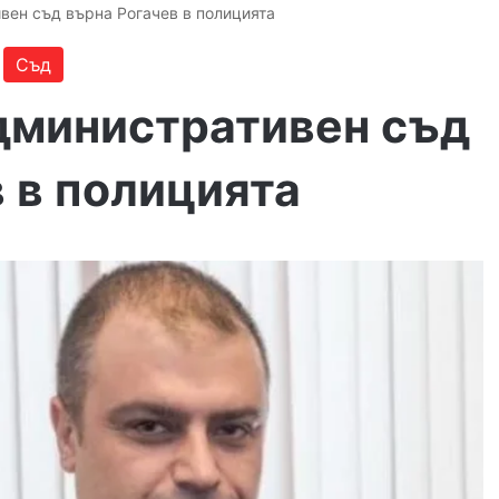
вен съд върна Рогачев в полицията
Съд
дминистративен съд
 в полицията