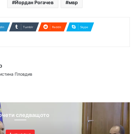
Йордан Рогачев
мвр
dIn
Tumblr
Reddit
Skype
р
аистина Пловдив
ram
очети следващото