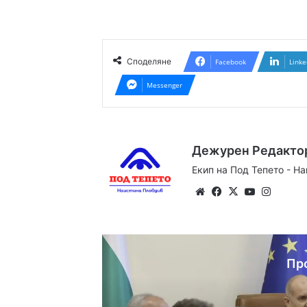
Споделяне
Facebook
Linke
Messenger
Дежурен Редакто
Екип на Под Тепето - Н
Website
Facebook
X
YouTube
Instag
Пр