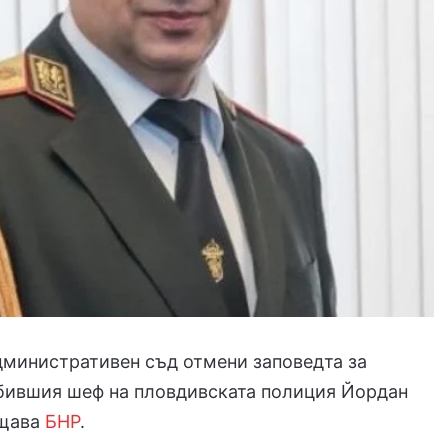
дминистративен съд отмени заповедта за
 бившия шеф на пловдивската полиция Йордан
бщава
БНР
.