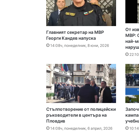
12:05ч, събота, 8 август
Чанове и вувузели о
От из
Главният секретар на МВР
11:52ч, събота, 8 август
МВР: 
Георги Кандев напуска
най-м
Пожар изпепели 350
14:08ч, понеделник, 8 юни, 2026
наруш
22:10
08:30ч, събота, 8 авгус
17:14ч, петък, 7 август,
Стълпотворение от полицейски
Започ
Кошмарът на една м
ръководители в центъра на
кампа
Пловдив
учебн
14:08ч, понеделник, 6 април, 2026
10:14
16:38ч, петък, 7 август,