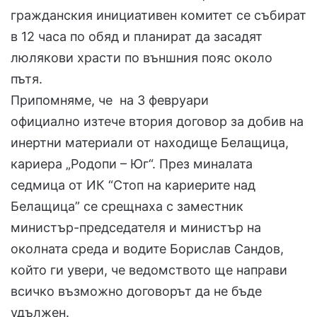
гражданския инициативен комитет се събират
в 12 часа по обяд и планират да засадят
люлякови храсти по външния пояс около
пътя.
Припомняме, че на 3 февруари
официално изтече втория договор за добив на
инертни материали от находище Белащица,
кариера „Родопи – Юг“. През миналата
седмица от ИК “Стоп на кариерите над
Белащица” се срещнаха с заместник
министър-председателя и министър на
околната среда и водите Борислав Сандов,
който ги увери, че ведомството ще направи
всичко възможно договорът да не бъде
удължен.