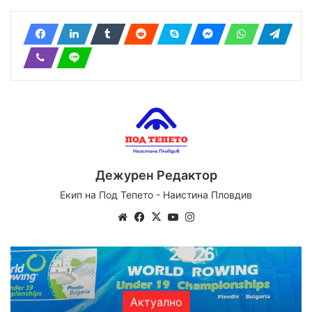
Дежурен Редактор
Екип на Под Тепето - Наистина Пловдив
We
Fa
X
Yo
Ins
bsi
ce
uT
tag
te
bo
ub
ra
ok
e
m
Актуално