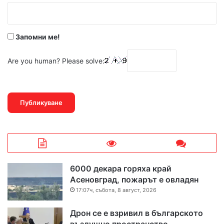
:
*
Запомни ме!
Are you human? Please solve:
6000 декара горяха край
Асеновград, пожарът е овладян
17:07ч, събота, 8 август, 2026
Дрон се е взривил в българското