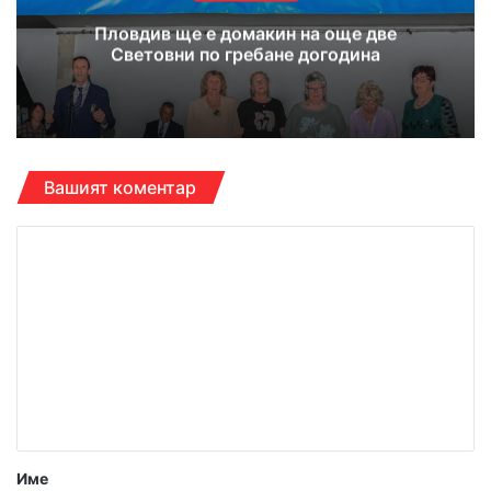
Пловдив ще е домакин на още две
Световни по гребане догодина
Вашият коментар
К
о
м
е
н
т
а
р
Име