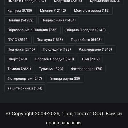
Имоти в Пловдив
(237)
Квартали
(2304)
Криминале
(5973)
Култура
(9789)
Мнения
(12142)
Моите отговори
(115)
Новини
(54289)
Нощна смяна
(1484)
Образование в Пловдив
(736)
Община Пловдив
(2143)
ПУЛС
(2542)
Под лупа
(1613)
Под небето
(6493)
Под ножа
(2745)
По следите
(123)
Разследване
(1313)
Спорт
(829)
Спортен Пловдив
(820)
Съд
(2912)
Темида
(2821)
Туризъм
(323)
Фотогалерия
(174)
Фоторепортаж
(247)
Ъндърграунд
(89)
вашите снимки
(134)
© Copyright 2009-2026, "Под тепето" ООД. Всички
права запазени.