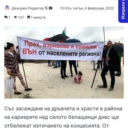
Изпрати новина
Дежурен Редактор
F
S
10:03ч, петък, 4 февруари, 2022
o
e
1
137
1 минута
l
n
l
d
o
a
w
n
o
e
n
m
X
a
i
l
Със засаждане на дръвчета и храсти в района
на кариерите над селото белащенци днес ще
отбележат изтичането на концесията. От