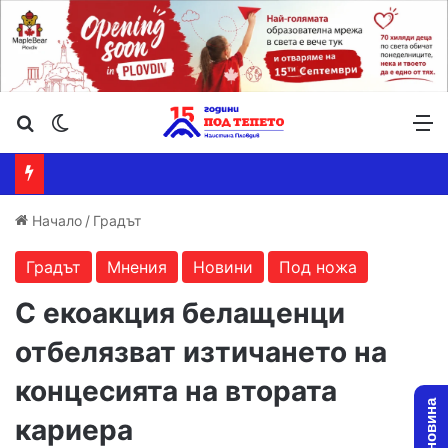
Търсене ...
Switch skin
М
Начало
/
Градът
Градът
Мнения
Новини
Под ножа
С екоакция белащенци
отбелязват изтичането на
концесията на втората
кариера