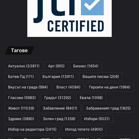
Тагове
Актуално
(33811)
Арт
(955)
Бизнес
(1654)
Ботев Пд
(111)
България
(13911)
Вашите писма
(206)
Вкусът на града
(994)
Власт
(4084)
Героите на деня
(1964)
Гласове
(5983)
Градът
(31292)
Евала
(1068)
Живот
(11039)
Забавление
(8401)
Забравеният град
(1825)
Здраве
(3890)
Зелен град
(1358)
Избори
(5021)
Избор на редактора
(2415)
Изпод тепето
(4900)