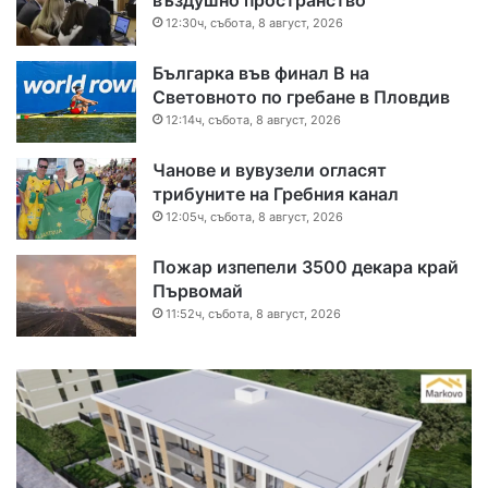
въздушно пространство
12:30ч, събота, 8 август, 2026
Българка във финал B на
Световното по гребане в Пловдив
12:14ч, събота, 8 август, 2026
Чанове и вувузели огласят
трибуните на Гребния канал
12:05ч, събота, 8 август, 2026
Пожар изпепели 3500 декара край
Първомай
11:52ч, събота, 8 август, 2026