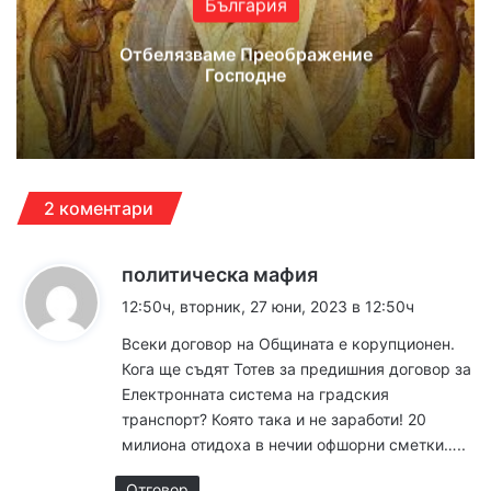
България
Отбелязваме Преображение
Господне
2 коментари
к
политическа мафия
а
12:50ч, вторник, 27 юни, 2023 в 12:50ч
з
Всеки договор на Общината е корупционен.
а
Кога ще съдят Тотев за предишния договор за
:
Електронната система на градския
транспорт? Която така и не заработи! 20
милиона отидоха в нечии офшорни сметки…..
Отговор