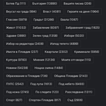
Ботев Пд
(111)
България
(13890)
Вашите писма
(206)
Вкусът на града
(994)
Власт
(4081)
Героите на деня
(1964)
Гласове
(5979)
Градът
(31266)
Евала
(1067)
Живот
(11032)
Забавление
(8397)
Забравеният град
(1825)
Здраве
(3890)
Зелен град
(1358)
Избори
(5020)
Избор на редактора
(2408)
Изпод тепето
(4899)
Имоти в Пловдив
(237)
Квартали
(2302)
Криминале
(5956)
Култура
(9783)
Мнения
(12136)
Моите отговори
(115)
Новини
(54238)
Нощна смяна
(1484)
Образование в Пловдив
(736)
Община Пловдив
(2143)
ПУЛС
(2542)
Под лупа
(1613)
Под небето
(6493)
Под ножа
(2745)
По следите
(123)
Разследване
(1311)
Спорт
(827)
Спортен Пловдив
(817)
Съд
(2906)