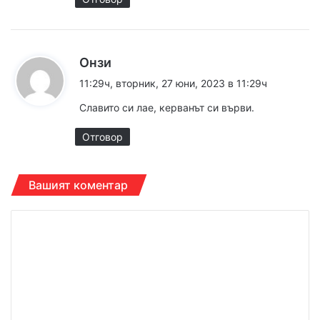
к
Онзи
а
11:29ч, вторник, 27 юни, 2023 в 11:29ч
з
Славито си лае, керванът си върви.
а
:
Отговор
Вашият коментар
К
о
м
е
н