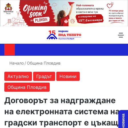
Търсене ...
Switch skin
М
Начало
/
Община Пловдив
Актуално
Градът
Новини
Община Пловдив
Договорът за надграждане
на електронната система на
градски транспорт е цъкаща