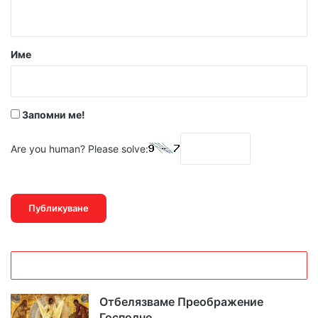
т
а
р
Име
:
*
Запомни ме!
Are you human? Please solve:
Отбелязваме Преображение
Господне