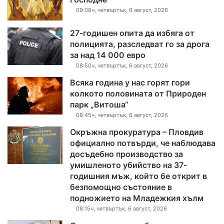
09:08ч, четвъртък, 6 август, 2026
27-годишен опита да избяга от
полицията, разследват го за дрога
за над 14 000 евро
08:50ч, четвъртък, 6 август, 2026
Всяка година у нас горят гори
колкото половината от Природен
парк „Витоша“
08:45ч, четвъртък, 6 август, 2026
Окръжна прокуратура – Пловдив
официално потвърди, че наблюдава
досъдебно производство за
умишленото убийство на 37-
годишния мъж, който бе открит в
безпомощно състояние в
подножието на Младежкия хълм
08:15ч, четвъртък, 6 август, 2026