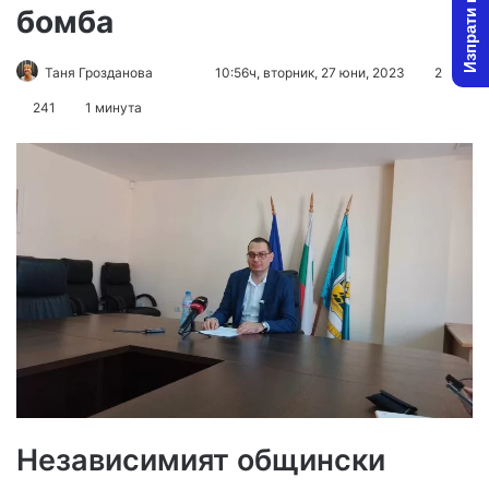
Изпрати новина
бомба
Follow
Send
Таня Грозданова
10:56ч, вторник, 27 юни, 2023
2
on
an
241
1 минута
X
email
Независимият общински