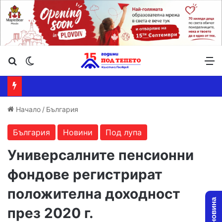
Търсене ...
Switch skin
М
Начало
/
България
България
Новини
Под лупа
Универсалните пенсионни
фондове регистрират
положителна доходност
през 2020 г.