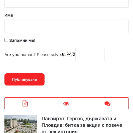
а
р
Име
:
*
Запомни ме!
Are you human? Please solve:
Панаирът, Гергов, държавата и
Пловдив: битка за акции с повече
от век история