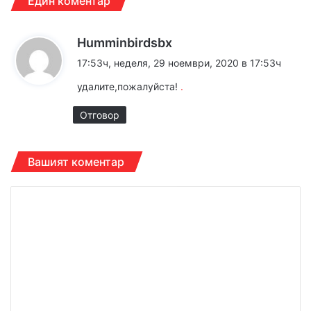
Един коментар
к
Humminbirdsbx
а
17:53ч, неделя, 29 ноември, 2020 в 17:53ч
з
удалите,пожалуйста!
.
а
:
Отговор
Вашият коментар
К
о
м
е
н
т