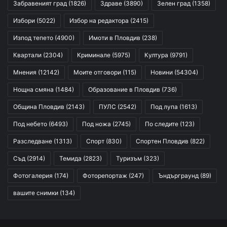
Забравеният град
(1826)
Здраве
(3890)
Зелен град
(1358)
Избори
(5022)
Избор на редактора
(2415)
Изпод тепето
(4900)
Имоти в Пловдив
(238)
Квартали
(2304)
Криминале
(5975)
Култура
(9791)
Мнения
(12142)
Моите отговори
(115)
Новини
(54304)
Нощна смяна
(1484)
Образование в Пловдив
(736)
Община Пловдив
(2143)
ПУЛС
(2542)
Под лупа
(1613)
Под небето
(6493)
Под ножа
(2745)
По следите
(123)
Разследване
(1313)
Спорт
(830)
Спортен Пловдив
(822)
Съд
(2914)
Темида
(2823)
Туризъм
(323)
Фотогалерия
(174)
Фоторепортаж
(247)
Ъндърграунд
(89)
вашите снимки
(134)