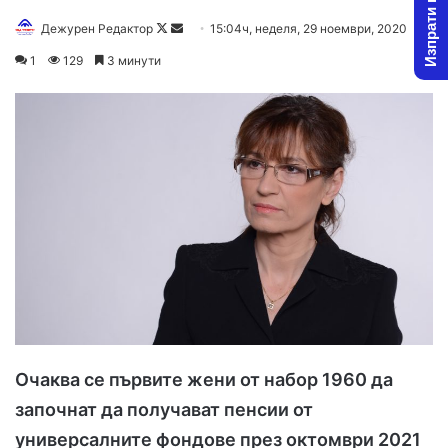
Изпрати новина
Дежурен Редактор
F
S
15:04ч, неделя, 29 ноември, 2020
o
e
1
129
3 минути
l
n
l
d
o
a
w
n
o
e
n
m
X
a
i
l
Очаква се първите жени от набор 1960 да
започнат да получават пенсии от
универсалните фондове през октомври 2021