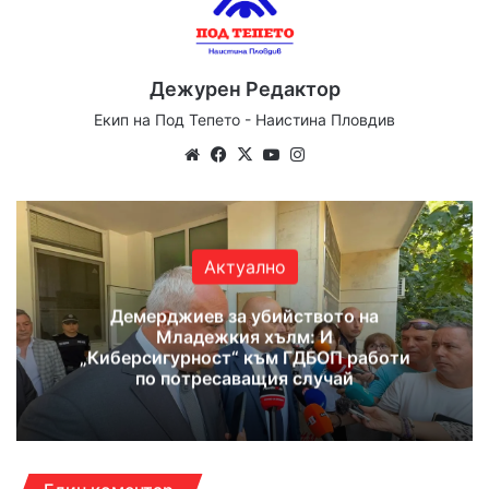
Дежурен Редактор
Екип на Под Тепето - Наистина Пловдив
We
Fa
X
Yo
Ins
bsi
ce
uT
tag
te
bo
ub
ra
ok
e
m
Актуално
Демерджиев за убийството на
Младежкия хълм: И
„Киберсигурност“ към ГДБОП работи
по потресаващия случай