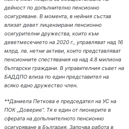
дейност по допълнително пенсионно
осигуряване. В момента, в нейния състав
влизат девет лицензирани пенсионно
осигурителни дружества, които към
деветмесечието на 2020 г., управляват над 16
млрд. лв. нетни активи, които представляват
пенсионните спестявания на над 4.8 милиона
български граждани. В управителния съвет на
БАДДПО влиза по един представител на
всяко едно дружество член.
**Даниела Петкова е председател на УС на
ПОК „Доверие“. Тя е един от пионерите в
сферата на допълнителното пенсионно
осигуряване в България. Започва работа в