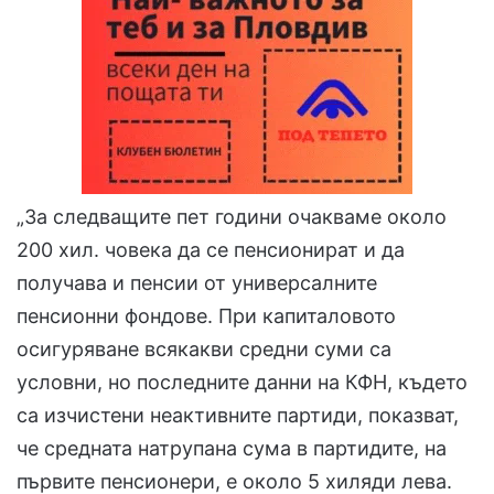
„За следващите пет години очакваме около
200 хил. човека да се пенсионират и да
получава и пенсии от универсалните
пенсионни фондове. При капиталовото
осигуряване всякакви средни суми са
условни, но последните данни на КФН, където
са изчистени неактивните партиди, показват,
че средната натрупана сума в партидите, на
първите пенсионери, е около 5 хиляди лева.