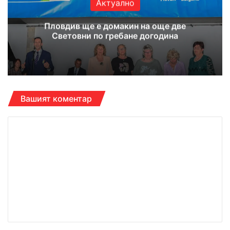
Актуално
Пловдив ще е домакин на още две
Световни по гребане догодина
Вашият коментар
К
о
м
е
н
т
а