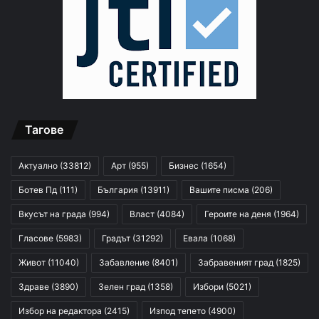
Тагове
Актуално
(33812)
Арт
(955)
Бизнес
(1654)
Ботев Пд
(111)
България
(13911)
Вашите писма
(206)
Вкусът на града
(994)
Власт
(4084)
Героите на деня
(1964)
Гласове
(5983)
Градът
(31292)
Евала
(1068)
Живот
(11040)
Забавление
(8401)
Забравеният град
(1825)
Здраве
(3890)
Зелен град
(1358)
Избори
(5021)
Избор на редактора
(2415)
Изпод тепето
(4900)