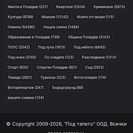
Имоти в Пловдив
(237)
Квартали
(2304)
Криминале
(5973)
Култура
(9789)
Мнения
(12142)
Моите отговори
(115)
Новини
(54290)
Нощна смяна
(1484)
Образование в Пловдив
(736)
Община Пловдив
(2143)
ПУЛС
(2542)
Под лупа
(1613)
Под небето
(6493)
Под ножа
(2745)
По следите
(123)
Разследване
(1313)
Спорт
(830)
Спортен Пловдив
(821)
Съд
(2912)
Темида
(2821)
Туризъм
(323)
Фотогалерия
(174)
Фоторепортаж
(247)
Ъндърграунд
(89)
вашите снимки
(134)
© Copyright 2009-2026, "Под тепето" ООД. Всички