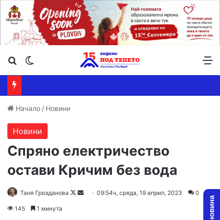
Търсене ...
Switch skin
М
Начало
/
Новини
Новини
Спряно електричество
остави Кричим без вода
Follow
Send
Таня Грозданова
09:54ч, сряда, 19 април, 2023
0
on
an
145
1 минута
X
email