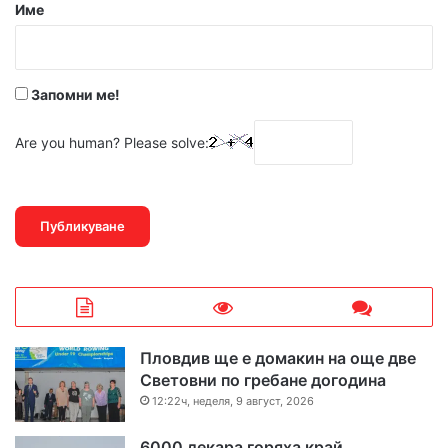
р
Име
:
*
Запомни ме!
Are you human? Please solve:
Пловдив ще е домакин на още две
Световни по гребане догодина
12:22ч, неделя, 9 август, 2026
6000 декара горяха край