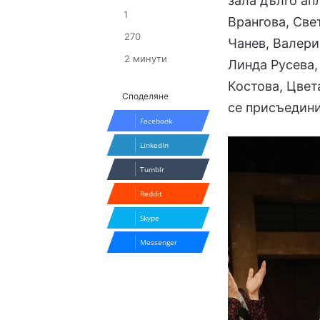
зала дълго ап
1
Врангова, Све
270
Чанев, Валери
2 минути
Линда Русева,
Костова, Цвет
Споделяне
се присъедини
Facebook
LinkedIn
Tumblr
Reddit
Skype
Messenger