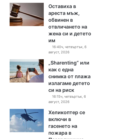
Оставиха в
ареста мъж,
обвинен в
отвличането на
жена си и детето
им
16:40ч, четвъртък, 6
август, 2026
„Sharenting“ или
как с една
снимка от плажа
излагаме детето
си на риск
16:15ч, четвъртък, 6
август, 2026
Хеликоптер се
включи в
гасенето на
пожара в