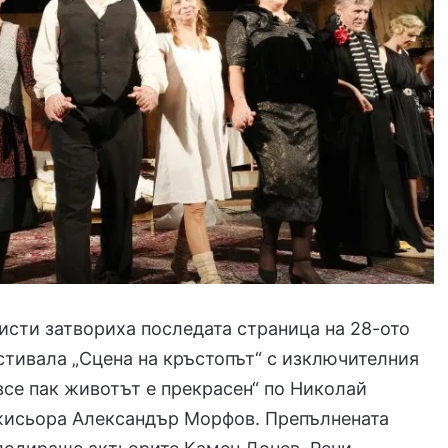
исти затвориха последата страница на 28-ото
стивала „Сцена на кръстопът“ с изключителния
все пак животът е прекрасен“ по Николай
жисьора Александър Морфов. Препълнената