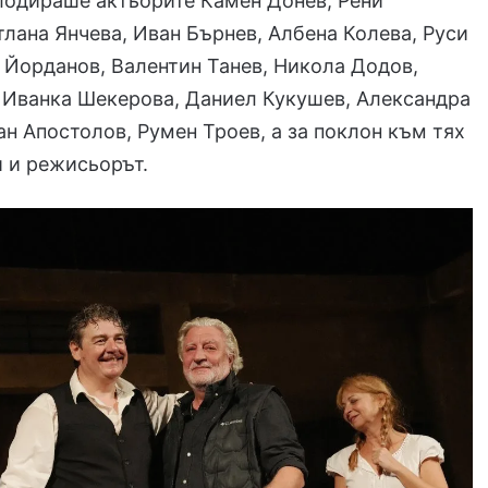
лодираше актьорите Камен Донев, Рени
тлана Янчева, Иван Бърнев, Албена Колева, Руси
 Йорданов, Валентин Танев, Никола Додов,
 Иванка Шекерова, Даниел Кукушев, Александра
ан Апостолов, Румен Троев, а за поклон към тях
 и режисьорът.