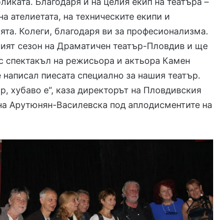
бликата. Благодаря и на целия екип на театъра –
на ателиетата, на техническите екипи и
та. Колеги, благодаря ви за професионализма.
ият сезон на Драматичен театър-Пловдив и ще
с спектакъл на режисьора и актьора Камен
е написал пиесата специално за нашия театър.
ър, хубаво е“, каза директорът на Пловдивския
на Арутюнян-Василевска под аплодисментите на