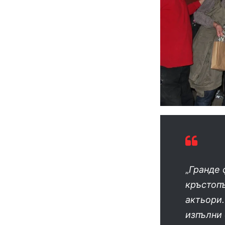
„
Гранде 
кръстопъ
актьори.
изпълни 