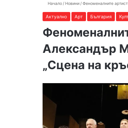
Начало
/
Новини
/
Феноменалните артист
Актуално
Арт
България
Кул
Феноменалнит
Александър М
„Сцена на кръ