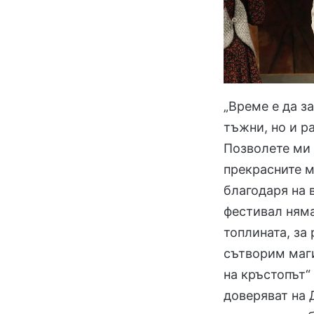
„Време е да з
тъжни, но и р
Позволете ми
прекрасните м
благодаря на 
фестивал няма
топлината, за 
сътворим маги
на кръстопът“ 
доверяват на