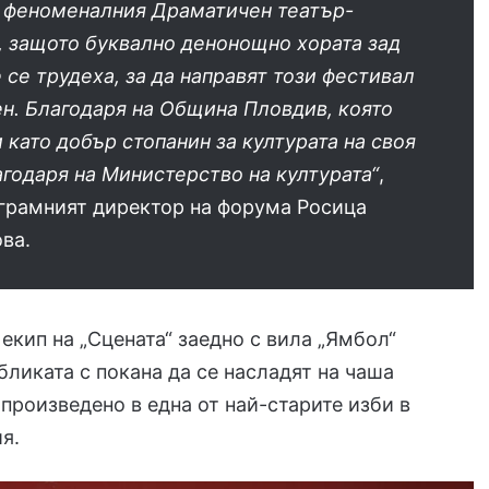
а феноменалния Драматичен театър-
, защото буквално денонощно хората зад
 се трудеха, за да направят този фестивал
н. Благодаря на Община Пловдив, която
 като добър стопанин за културата на своя
агодаря на Министерство на културата“
,
ограмният директор на форума Росица
ва.
екип на „Сцената“ заедно с вила „Ямбол“
бликата с покана да се насладят на чаша
 произведено в една от най-старите изби в
я.