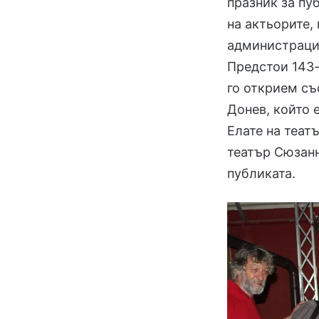
празник за пу
на актьорите, 
администрация
Предстои 143-
го открием съ
Донев, който 
Елате на теат
театър Сюзан
публиката.