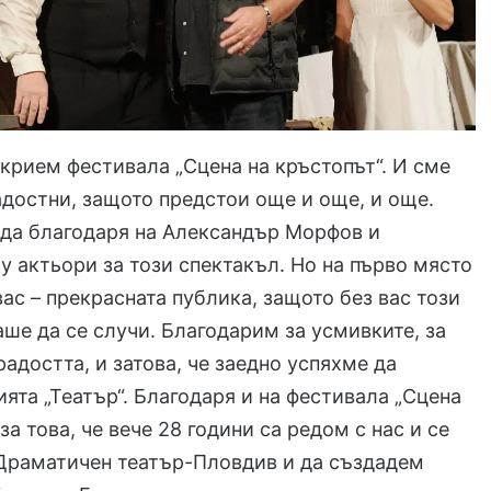
акрием фестивала „Сцена на кръстопът“. И сме
адостни, защото предстои още и още, и още.
 да благодаря на Александър Морфов и
у актьори за този спектакъл. Но на първо място
вас – прекрасната публика, защото без вас този
ше да се случи. Благодарим за усмивките, за
радостта, и затова, че заедно успяхме да
ята „Театър“. Благодаря и на фестивала „Сцена
за това, че вече 28 години са редом с нас и се
 Драматичен театър-Пловдив и да създадем