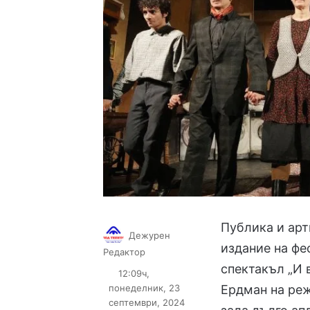
Публика и арт
Дежурен
издание на фе
Follow
Send
Редактор
on
an
спектакъл „И 
12:09ч,
X
email
понеделник, 23
Ердман на ре
септември, 2024