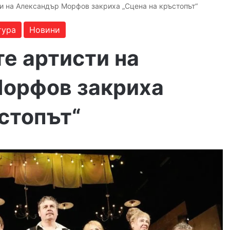
и на Александър Морфов закриха „Сцена на кръстопът“
тура
Новини
е артисти на
орфов закриха
стопът“