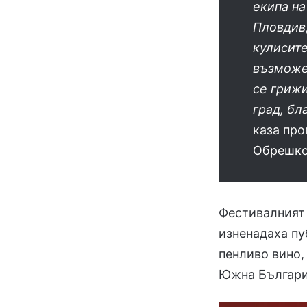
екипа н
Пловдив
кулисите
възможе
се грижи
град, бл
каза пр
Обрешко
Фестивалният 
изненадаха пу
пенливо вино,
Южна Българи