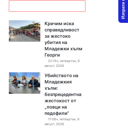
Изпрати новина
Кричим иска
справедливост
за жестоко
убития на
Младежки хълм
Георги
22:15ч, четвъртък, 6
август, 2026
Убийството на
Младежкия
хълм:
безпрецедентна
жестокост от
„ловци на
педофили“
17:06ч, четвъртък, 6
август, 2026