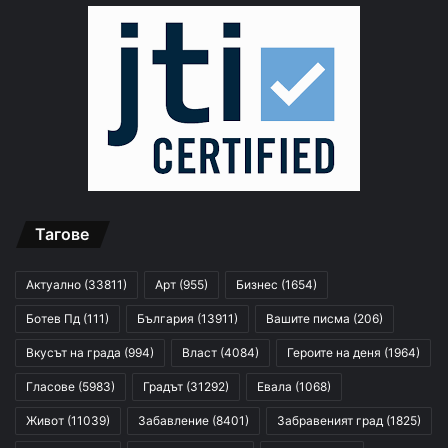
Тагове
Актуално
(33811)
Арт
(955)
Бизнес
(1654)
Ботев Пд
(111)
България
(13911)
Вашите писма
(206)
Вкусът на града
(994)
Власт
(4084)
Героите на деня
(1964)
Гласове
(5983)
Градът
(31292)
Евала
(1068)
Живот
(11039)
Забавление
(8401)
Забравеният град
(1825)