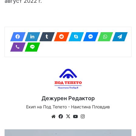
август 2022 г.
Дежурен Редактор
Екип на Под Тепето - Наистина Пловдив
We
Fa
X
Yo
Ins
bsi
ce
uT
tag
te
bo
ub
ra