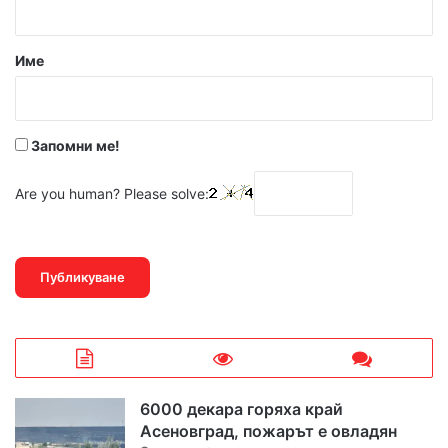
а
р
Име
:
*
Запомни ме!
Are you human? Please solve:
6000 декара горяха край
Асеновград, пожарът е овладян