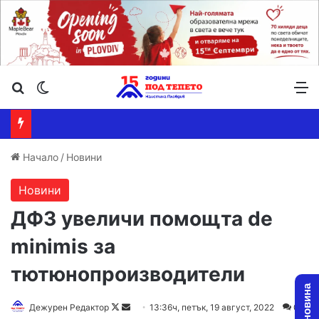
Търсене ...
Switch skin
М
Начало
/
Новини
Новини
ДФЗ увеличи помощта de
minimis за
тютюнопроизводители
Дежурен Редактор
F
S
13:36ч, петък, 19 август, 2022
0