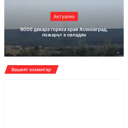
ok
e
m
Актуално
6000 декара горяха край Асеновград,
пожарът е овладян
Вашият коментар
К
о
м
е
н
т