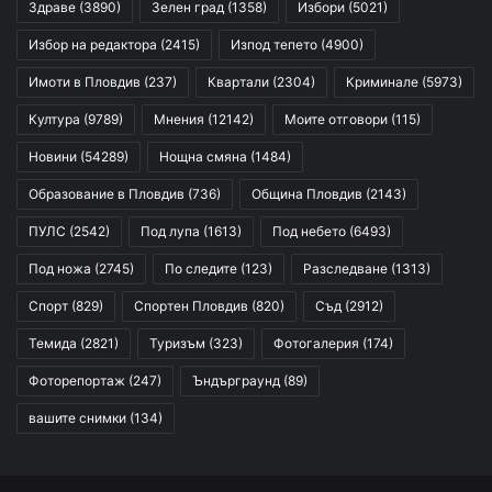
Здраве
(3890)
Зелен град
(1358)
Избори
(5021)
Избор на редактора
(2415)
Изпод тепето
(4900)
Имоти в Пловдив
(237)
Квартали
(2304)
Криминале
(5973)
Култура
(9789)
Мнения
(12142)
Моите отговори
(115)
Новини
(54289)
Нощна смяна
(1484)
Образование в Пловдив
(736)
Община Пловдив
(2143)
ПУЛС
(2542)
Под лупа
(1613)
Под небето
(6493)
Под ножа
(2745)
По следите
(123)
Разследване
(1313)
Спорт
(829)
Спортен Пловдив
(820)
Съд
(2912)
Темида
(2821)
Туризъм
(323)
Фотогалерия
(174)
Фоторепортаж
(247)
Ъндърграунд
(89)
вашите снимки
(134)