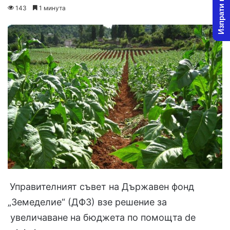
Изпрати новина
o
e
143
1 минута
l
n
l
d
o
a
w
n
o
e
n
m
X
a
i
l
Управителният съвет на Държавен фонд
„Земеделие“ (ДФЗ) взе решение за
увеличаване на бюджета по помощта de