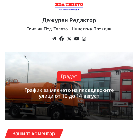
Дежурен Редактор
Екип на Под Тепето - Наистина Пловдив
We
Fa
X
Yo
Ins
bsi
ce
uT
tag
te
bo
ub
ra
ok
e
m
Градът
График за миенето на пловдивските
улици от 10 до 14 август
Вашият коментар