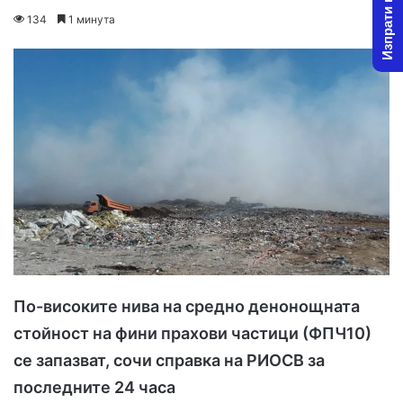
Изпрати новина
o
e
134
1 минута
l
n
l
d
o
a
w
n
o
e
n
m
X
a
i
l
По-високите нива на средно денонощната
стойност на фини прахови частици (ФПЧ10)
се запазват, сочи справка на РИОСВ за
последните 24 часа