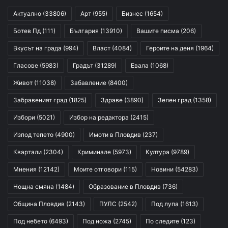
Актуално
(33806)
Арт
(955)
Бизнес
(1654)
Ботев Пд
(111)
България
(13910)
Вашите писма
(206)
Вкусът на града
(994)
Власт
(4084)
Героите на деня
(1964)
Гласове
(5983)
Градът
(31289)
Евала
(1068)
Живот
(11038)
Забавление
(8400)
Забравеният град
(1825)
Здраве
(3890)
Зелен град
(1358)
Избори
(5021)
Избор на редактора
(2415)
Изпод тепето
(4900)
Имоти в Пловдив
(237)
Квартали
(2304)
Криминале
(5973)
Култура
(9789)
Мнения
(12142)
Моите отговори
(115)
Новини
(54283)
Нощна смяна
(1484)
Образование в Пловдив
(736)
Община Пловдив
(2143)
ПУЛС
(2542)
Под лупа
(1613)
Под небето
(6493)
Под ножа
(2745)
По следите
(123)