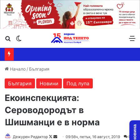
Търсене ...
Switch skin
М
Начало
/
България
България
Новини
Под лупа
Екоинспекцията:
Сероводородът в
Шишманци е в норма
Дежурен Редактор
F
S
09:56ч, петък, 16 август, 2019
0