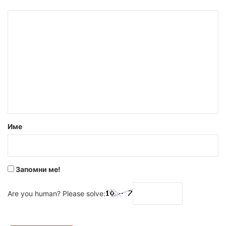
К
о
м
е
н
т
а
р
Име
:
*
Запомни ме!
Are you human? Please solve: