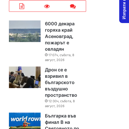
Изпрати новина
6000 декара
горяха край
Асеновград,
пожарът е
овладян
17:07ч, събота, 8
август, 2026
Дрон се е
взривил в
българското
въздушно
пространство
12:30ч, събота, 8
август, 2026
Българка във
финал B на
Световното по