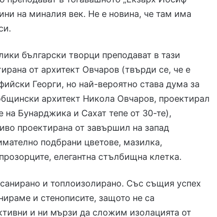
дини на миналия век. Не е новина, че там има
си.
лики български творци преподават в тази
тирана от архитект Овчаров (твърди се, че е
фийски Георги, но най-вероятно става дума за
общински архитект Никола Овчаров, проектирал
е на Бунарджика и Сахат тепе от 30-те),
иво проектирана от завършил на запад
нимателно подбрани цветове, мазилка,
прозорците, елегантна стълбищна клетка.
 санирано и топлоизолирано. Със същия успех
ираме и стенописите, защото не са
тивни и ни мързи да сложим изолацията от