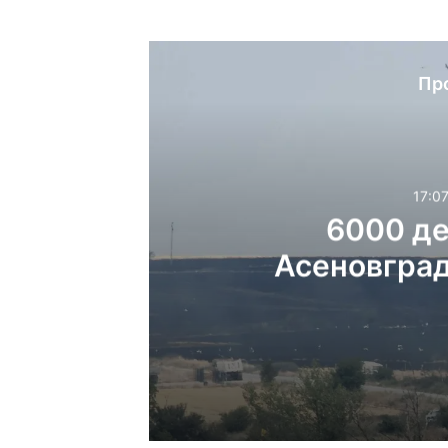
Пр
17:07
6000 де
Асеновград
17:07ч, събота, 8 август
6000 декара горяха 