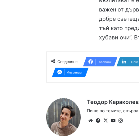
възпитават е 
важен от дърв
добре светеща
тъй като пред
хубави очи“. В
Споделяне
Facebook
Linke
Messenger
Теодор Караколев
Пише по темите, свърза
Website
Facebook
X
YouTube
Instag