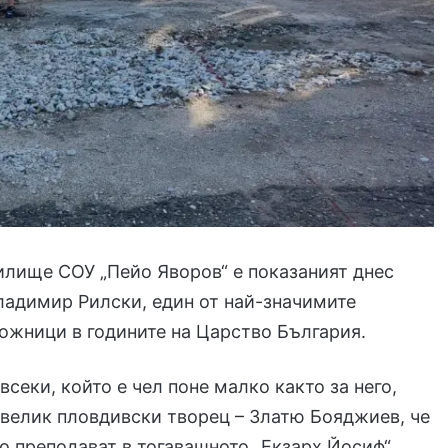
илище СОУ „Пейо Яворов“ е показаният днес
ладимир Рилски, един от най-значимите
ожници в годините на Царство България.
всеки, който е чел поне малко както за него,
г велик пловдивски творец – Златю Бояджиев, че
о преподават в тогавашното „Екзарх Йосиф“