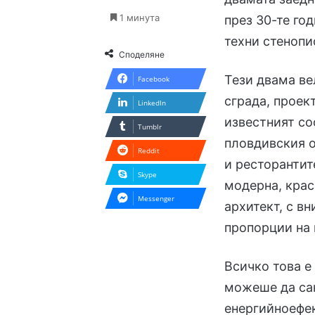
1 минута
през 30-те го
техни стенопи
Споделяне
Тези двама ве
Facebook
сграда, проек
LinkedIn
известният со
Tumblr
пловдивския 
Reddit
и ресторантит
Skype
модерна, крас
Messenger
архитект, с в
пропорции на 
Всичко това е
можеше да сан
енергийноефек