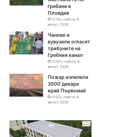
гребане в
Пловдив
12:14ч, събота, 8
август, 2026
Чанове и
вувузели огласят
трибуните на
Гребния канал
12:05ч, събота, 8
август, 2026
Пожар изпепели
3500 декара
край Първомай
11:52ч, събота, 8
август, 2026