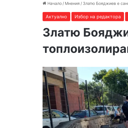
Начало
/
Мнения
/
Златю Бояджиев е сан
Актуално
Избор на редактора
Златю Бояджи
топлоизолира