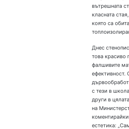
вътрешната ст
класната стая,
която са обит
топлоизолира
Днес стенопис
това красиво 
фалшивите мат
ефективност. 
дървообработ
с тези в школ
други в цялат
на Министерст
коментирайки 
естетика: „Са