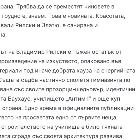
рана. Трябва да се преместят чиновете в
 трудно е, знаем. Това е новината. Красотата,
авали Рилски и Златю, е санирана и
на.
ът на Владимир Рилски е тъжен остатък от
произведение на изкуството, опаковано във
ериали под иначе добрата кауза на енергийната
Същата съдба частично сполетя гимназията по
ване със своите прозорци-шедьовър, идентични
ата Баухаус, училището „Антим I“ и още куп
а страна. Едно време в официалните публикации
вото на просветата едно от първите неща,
строителството на училища е било тяхната
мата сграда със своята архитектура развива