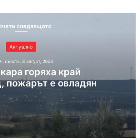
очети следващото
Актуално
ч, събота, 8 август, 2026
кара горяха край
, пожарът е овладян
, 2026
край Асеновград, пожарът е овладян