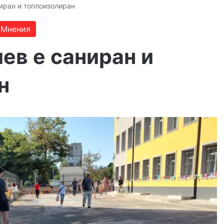
иран и топлоизолиран
Мнения
ев е саниран и
н