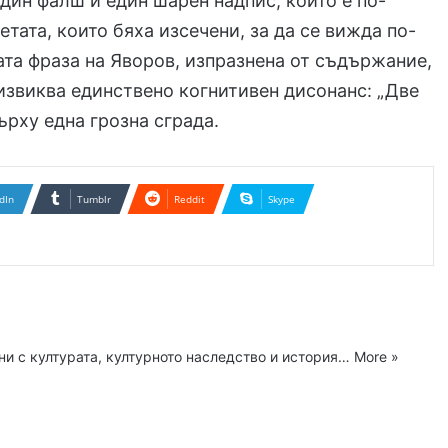
един фалш и един шарен надпис, който е по-
етата, които бяха изсечени, за да се вижда по-
та фраза на Яворов, изпразнена от съдържание,
извиква единствено когнитивен дисонанс: „Две
ърху една грозна сграда.
dIn
Tumblr
Reddit
Skype
ни с културата, културното наследство и история…
More »
ram