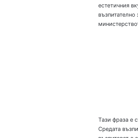
естетичния вк
възпитателно 
министерство
Тази фраза е 
Средата възпит