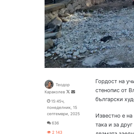
Гордост на уч
Теодор
стенопис от В
Follow
Send
Караколев
on
an
български худ
15:45ч,
X
email
понеделник, 15
септември, 2025
Известно е на 
636
така и за дру
2 143
двамата заедн