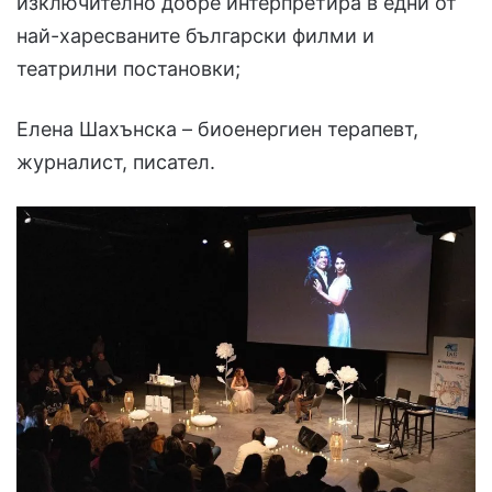
изключително добре интерпретира в едни от
най-харесваните български филми и
театрилни постановки;
Елена Шахънска – биоенергиен терапевт,
журналист, писател.