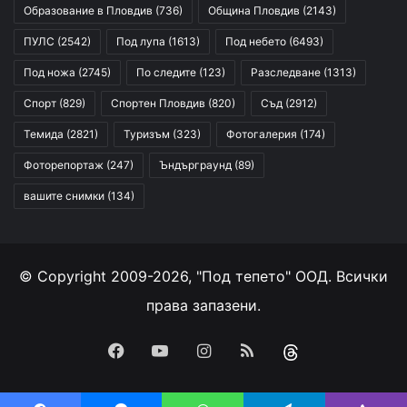
Образование в Пловдив
(736)
Община Пловдив
(2143)
ПУЛС
(2542)
Под лупа
(1613)
Под небето
(6493)
Под ножа
(2745)
По следите
(123)
Разследване
(1313)
Спорт
(829)
Спортен Пловдив
(820)
Съд
(2912)
Темида
(2821)
Туризъм
(323)
Фотогалерия
(174)
Фоторепортаж
(247)
Ъндърграунд
(89)
вашите снимки
(134)
© Copyright 2009-2026, "Под тепето" ООД. Всички
права запазени.
Facebook
YouTube
Instagram
RSS
Threads