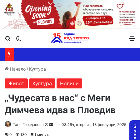
Търсене ...
Switch skin
М
Начало
/
Култура
Живот
Култура
Новини
„Чудесата в нас“ с Меги
Димчева идва в Пловдив
Follow
Send
Таня Грозданова
08:46ч, вторник, 18 февруари, 2025
on
an
0
180
1 минута
X
email