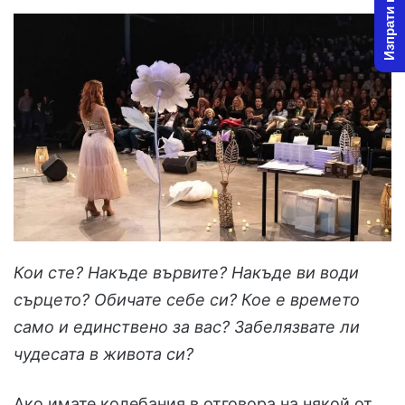
Изпрати новина
Кои сте? Накъде вървите? Накъде ви води
сърцето? Обичате себе си? Кое е времето
само и единствено за вас? Забелязвате ли
чудесата в живота си?
Ако имате колебания в отговора на някой от