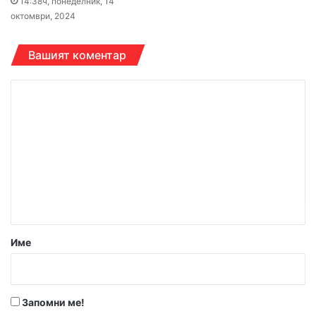
14:38ч, понеделник, 14
октомври, 2024
Вашият коментар
К
о
м
е
н
т
а
р
Име
:
*
Запомни ме!