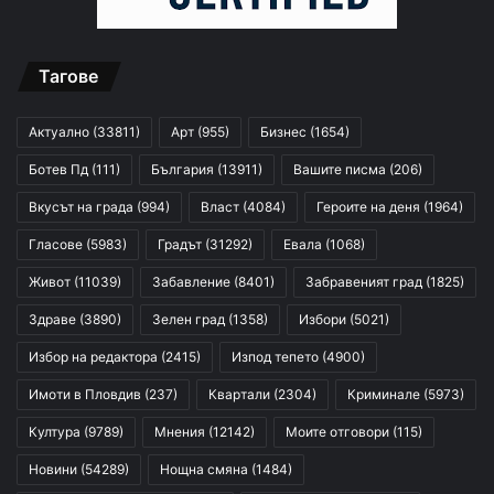
Тагове
Актуално
(33811)
Арт
(955)
Бизнес
(1654)
Ботев Пд
(111)
България
(13911)
Вашите писма
(206)
Вкусът на града
(994)
Власт
(4084)
Героите на деня
(1964)
Гласове
(5983)
Градът
(31292)
Евала
(1068)
Живот
(11039)
Забавление
(8401)
Забравеният град
(1825)
Здраве
(3890)
Зелен град
(1358)
Избори
(5021)
Избор на редактора
(2415)
Изпод тепето
(4900)
Имоти в Пловдив
(237)
Квартали
(2304)
Криминале
(5973)
Култура
(9789)
Мнения
(12142)
Моите отговори
(115)
Новини
(54289)
Нощна смяна
(1484)