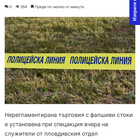
Изпрати новина
on
an
0
264
Преди по-малко от минута
X
email
Нерегламентирана търговия с фалшиви стоки
е установена при спецакция вчера на
служители от пловдивския отдел