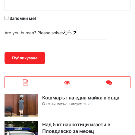
*
Запомни ме!
Are you human? Please solve:
Кошмарът на една майка в съда
17:14ч, петък, 7 август, 2026
Над 5 кг наркотици иззети в
Пловдивско за месец