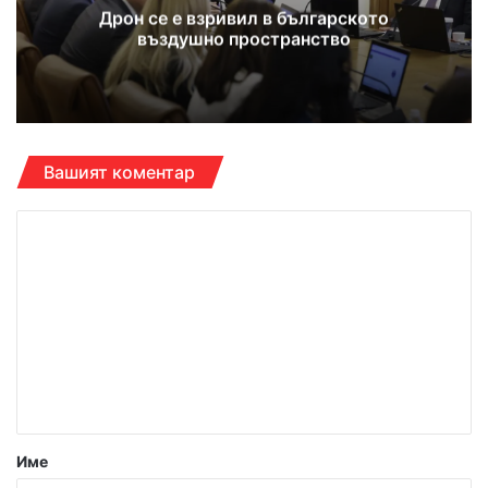
Дрон се е взривил в българското
въздушно пространство
Вашият коментар
К
о
м
е
н
т
а
р
Име
: