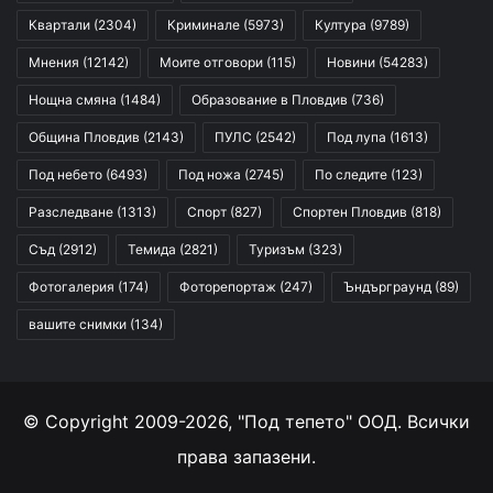
Квартали
(2304)
Криминале
(5973)
Култура
(9789)
Мнения
(12142)
Моите отговори
(115)
Новини
(54283)
Нощна смяна
(1484)
Образование в Пловдив
(736)
Община Пловдив
(2143)
ПУЛС
(2542)
Под лупа
(1613)
Под небето
(6493)
Под ножа
(2745)
По следите
(123)
Разследване
(1313)
Спорт
(827)
Спортен Пловдив
(818)
Съд
(2912)
Темида
(2821)
Туризъм
(323)
Фотогалерия
(174)
Фоторепортаж
(247)
Ъндърграунд
(89)
вашите снимки
(134)
© Copyright 2009-2026, "Под тепето" ООД. Всички
права запазени.