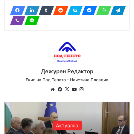
Дежурен Редактор
Екип на Под Тепето - Наистина Пловдив
Website
Facebook
X
YouTube
Instagram
Актуално