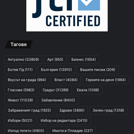
Тагове
Актуално
(33806)
Арт
(955)
Бизнес
(1654)
Ботев Пд
(111)
България
(13910)
Вашите писма
(206)
Вкусът на града
(994)
Власт
(4084)
Героите на деня
(1964)
Гласове
(5983)
Градът
(31289)
Евала
(1068)
Живот
(11038)
Забавление
(8400)
Забравеният град
(1825)
Здраве
(3890)
Зелен град
(1358)
Избори
(5021)
Избор на редактора
(2415)
Изпод тепето
(4900)
Имоти в Пловдив
(237)