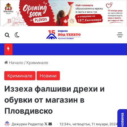
Търсене ...
Switch skin
М
Начало
/
Криминале
Криминале
Новини
Иззеха фалшиви дрехи и
обувки от магазин в
Пловдивско
Follow
Send
Дежурен Редактор
12:34ч, четвъртък, 11 януари, 2024