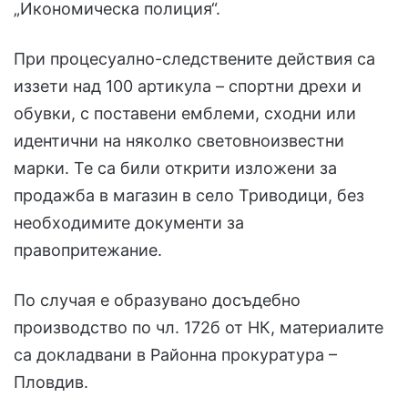
„Икономическа полиция“.
При процесуално-следствените действия са
иззети над 100 артикула – спортни дрехи и
обувки, с поставени емблеми, сходни или
идентични на няколко световноизвестни
марки. Те са били открити изложени за
продажба в магазин в село Триводици, без
необходимите документи за
правопритежание.
По случая е образувано досъдебно
производство по чл. 172б от НК, материалите
са докладвани в Районна прокуратура –
Пловдив.