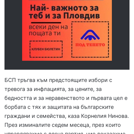
БСП тръгва към предстоящите избори с
тревога за инфлацията, за цените, за
бедността и за неравенството и първата цел е
борбата с тях и защитата на българските
граждани и семейства, каза Корнелия Нинова.
През изминалите седем месеца, през които
управлявахме с дясна партия, ние доказахме,