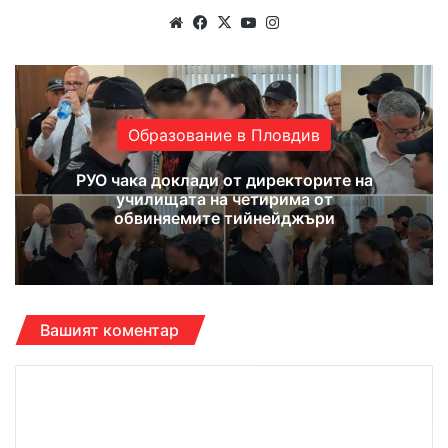
We
Fa
X
Yo
Ins
bsi
ce
uT
tag
te
bo
ub
ra
ok
e
m
Образование в Пловдив
РУО чака доклади от директорите на
училищата на четирима от
обвиняемите тийнейджъри
Вашият коментар
К
о
м