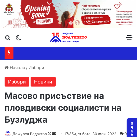
Търсене ...
Switch skin
М
Начало
/
Избори
Избори
Новини
Масово присъствие на
пловдивски социалисти на
Бузлуджа
Дежурен Редактор
F
S
17:35ч, събота, 30 юли, 2022
0