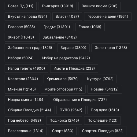
Ботев Пд
(111)
България
(13918)
Вашите писма
(206)
Вкусът на града
(994)
Власт
(4087)
Героите на деня
(1964)
Гласове
(5985)
Градът
(31301)
Евала
(1068)
Живот
(11043)
Забавление
(8402)
Забравеният град
(1826)
Здраве
(3890)
Зелен град
(1358)
Избори
(5024)
Избор на редактора
(2417)
Изпод тепето
(4900)
Имоти в Пловдив
(238)
Квартали
(2304)
Криминале
(5979)
Култура
(9792)
Мнения
(12145)
Моите отговори
(115)
Новини
(54312)
Нощна смяна
(1484)
Образование в Пловдив
(737)
Община Пловдив
(2144)
ПУЛС
(2542)
Под лупа
(1613)
Под небето
(6493)
Под ножа
(2745)
По следите
(123)
Разследване
(1314)
Спорт
(830)
Спортен Пловдив
(822)