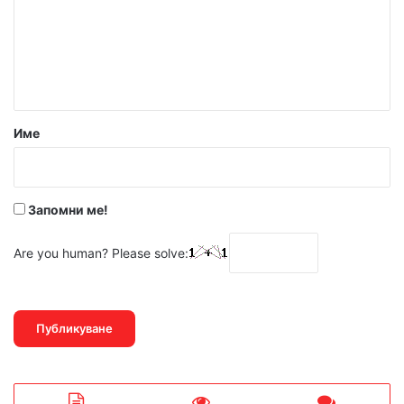
е
н
т
а
р
Име
:
*
Запомни ме!
Are you human? Please solve: