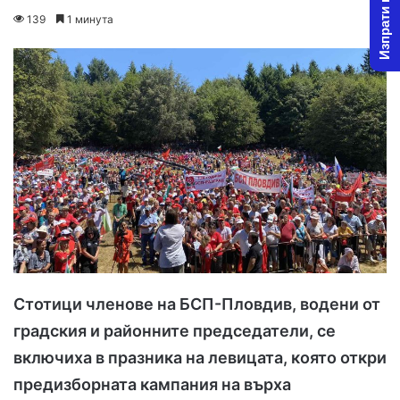
Изпрати новина
o
e
139
1 минута
l
n
l
d
o
a
w
n
o
e
n
m
X
a
i
l
Стотици членове на БСП-Пловдив, водени от
градския и районните председатели, се
включиха в празника на левицата, която откри
предизборната кампания на върха