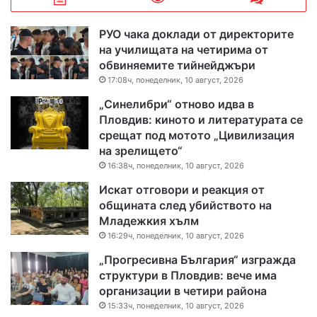
РУО чака доклади от директорите
на училищата на четирима от
обвиняемите тийнейджъри
17:08ч, понеделник, 10 август, 2026
„Синелибри“ отново идва в
Пловдив: киното и литературата се
срещат под мотото „Цивилизация
на зрелището“
16:38ч, понеделник, 10 август, 2026
Искат отговори и реакция от
общината след убийството на
Младежкия хълм
16:29ч, понеделник, 10 август, 2026
„Прогресивна България“ изгражда
структури в Пловдив: вече има
организации в четири района
15:33ч, понеделник, 10 август, 2026