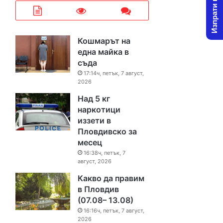
Изпрати новина
Кошмарът на
една майка в
съда
17:14ч, петък, 7 август,
2026
Над 5 кг
наркотици
иззети в
Пловдивско за
месец
16:38ч, петък, 7
август, 2026
Какво да правим
в Пловдив
(07.08– 13.08)
16:16ч, петък, 7 август,
2026