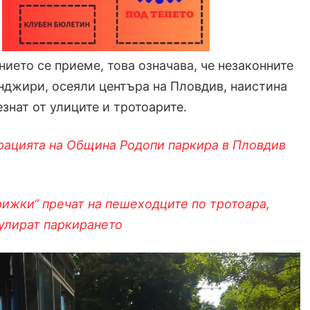
ието се приеме, това означава, че незаконните
нджири, осеяли центъра на Пловдив, наистина
езнат от улиците и тротоарите.
рацията на Община Родопи паркира в Пловдив
рижки“ пречат на пешеходците по тротоара,
улират паркирането