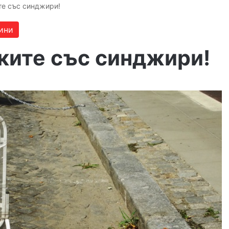
те със синджири!
ини
ките със синджири!