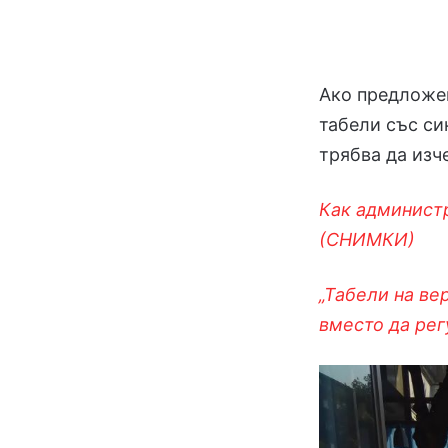
Ако предложен
табели със си
трябва да изч
Как админист
(СНИМКИ)
„Табели на ве
вместо да рег