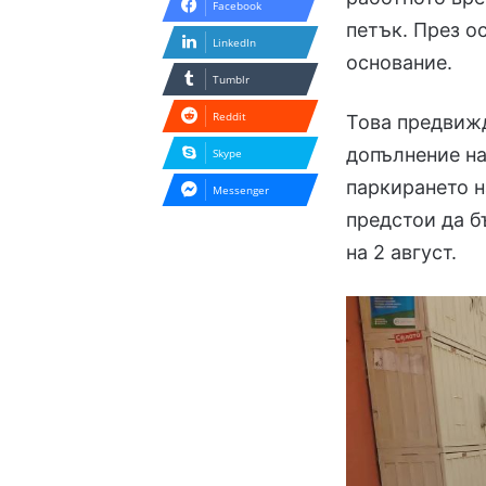
Facebook
петък. През о
LinkedIn
основание.
Tumblr
Reddit
Това предвижд
допълнение на
Skype
паркирането н
Messenger
предстои да б
на 2 август.