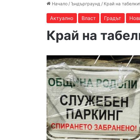
Начало
/
Ъндърграунд
/
Край на табелки
Актуално
Власт
Градът
Нов
Край на табел