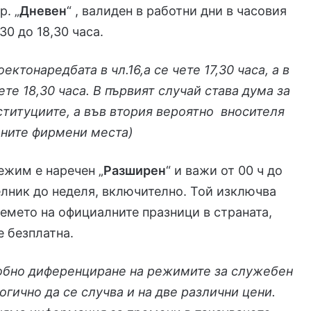
р. „
Дневен
“ , валиден в работни дни в часовия
30 до 18,30 часа.
оектонаредбата в чл.16,а се чете 17,30 часа, а в
чете 18,30 часа. В първият случай става дума за
ституциите, а във втория вероятно вносителя
ените фирмени места
)
ежим е наречен „
Разширен
“ и важи от 00 ч до
елник до неделя, включително. Той изключва
емето на официалните празници в страната,
е безплатна.
бно диференциране на режимите за служебен
огично да се случва и на две различни цени.