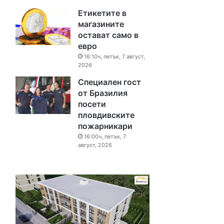
Етикетите в
магазините
остават само в
евро
16:10ч, петък, 7 август,
2026
Специален гост
от Бразилия
посети
пловдивските
пожарникари
16:00ч, петък, 7
август, 2026