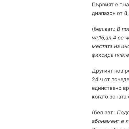
Първият е т.на
диапазон от 8,
(бел.авт.:
В пр
чл.16,ал.4 се 
местата на ин
фиксира плат
Другият нов р
24 ч от понед
единствено вр
когато зоната 
(бел.авт.:
Подо
абонамент е л