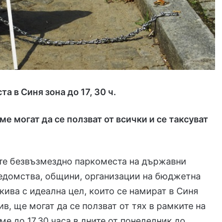
та в Синя зона
до 17, 30 ч
.
ме могат да се ползват от всички и се
таксуват
те безвъзмездно паркоместа на държавни
едомства, общини, организации на бюджетна
кива с идеална цел, които се намират в Синя
ив, ще могат да се ползват от тях в рамките на
ме до 17,30 часа в дните от понеделник до