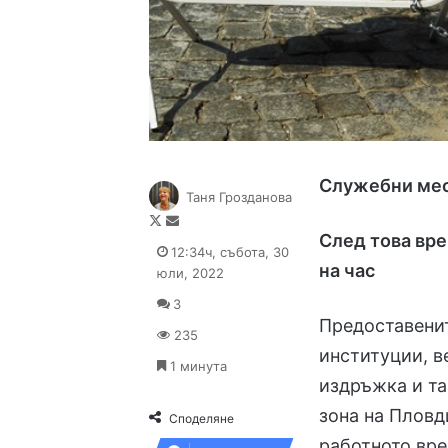
Служебн
и
мес
Таня Грозданова
Follow
Send
След това
вре
on
an
12:34ч, събота, 30
X
email
на час
юли, 2022
3
Предоставени
235
институции, в
1 минута
издръжка и та
зона на Пловд
Споделяне
работното вре