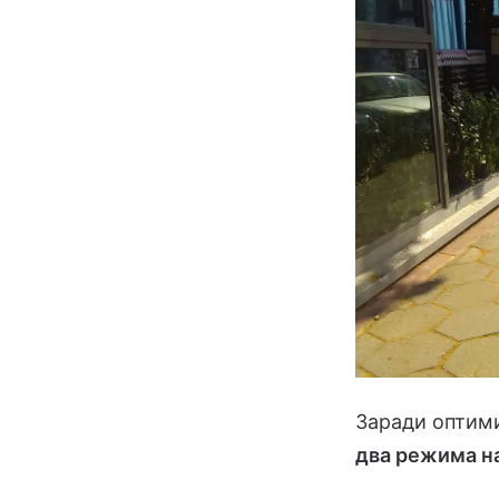
Заради оптими
два режима н