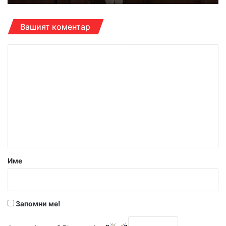
Вашият коментар
К
о
м
е
н
т
а
р
Име
:
*
Запомни ме!