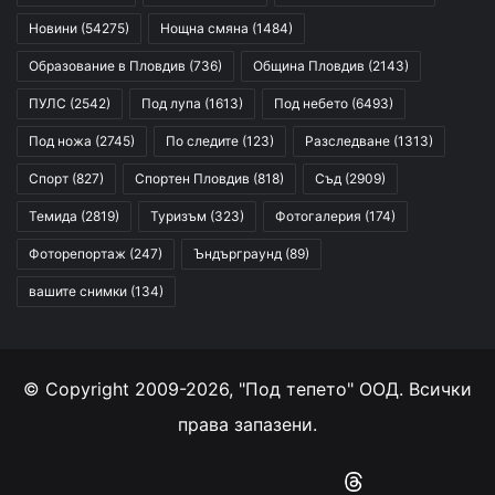
Новини
(54275)
Нощна смяна
(1484)
Образование в Пловдив
(736)
Община Пловдив
(2143)
ПУЛС
(2542)
Под лупа
(1613)
Под небето
(6493)
Под ножа
(2745)
По следите
(123)
Разследване
(1313)
Спорт
(827)
Спортен Пловдив
(818)
Съд
(2909)
Темида
(2819)
Туризъм
(323)
Фотогалерия
(174)
Фоторепортаж
(247)
Ъндърграунд
(89)
вашите снимки
(134)
© Copyright 2009-2026, "Под тепето" ООД. Всички
права запазени.
Facebook
YouTube
Instagram
RSS
Threads