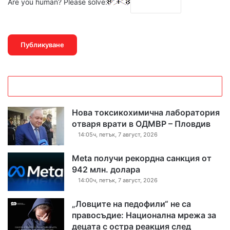
Are you human? Please solve:
Нова токсикохимична лаборатория
отваря врати в ОДМВР – Пловдив
14:05ч, петък, 7 август, 2026
Meta получи рекордна санкция от
942 млн. долара
14:00ч, петък, 7 август, 2026
„Ловците на педофили“ не са
правосъдие: Национална мрежа за
децата с остра реакция след