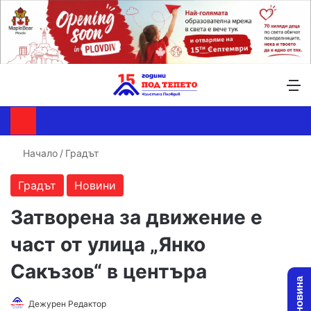
Търсене ...
Switch skin
М
Начало
/
Градът
Градът
Новини
Затворена за движение е
част от улица „Янко
Сакъзов“ в центъра
Дежурен Редактор
F
S