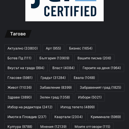
Тагове
Актуално
(33800)
Арт
(955)
Бизнес
(1654)
Ботев Пд
(111)
България
(13909)
Вашите писма
(206)
Вкусът на града
(994)
Власт
(4084)
Героите на деня
(1964)
Гласове
(5981)
Градът
(31284)
Евала
(1068)
Живот
(11036)
Забавление
(8399)
Забравеният град
(1825)
Здраве
(3890)
Зелен град
(1358)
Избори
(5021)
Избор на редактора
(2412)
Изпод тепето
(4899)
Имоти в Пловдив
(237)
Квартали
(2304)
Криминале
(5969)
Култура
(9788)
Мнения
(12139)
Моите отговори
(115)