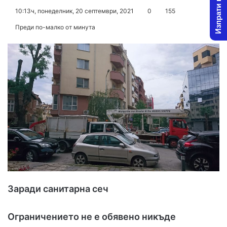
Изпрати новина
o
e
10:13ч, понеделник, 20 септември, 2021
0
155
l
n
Преди по-малко от минута
l
d
o
a
w
n
o
e
n
m
X
a
i
l
Заради санитарна сеч
Ограничението не е обявено никъде