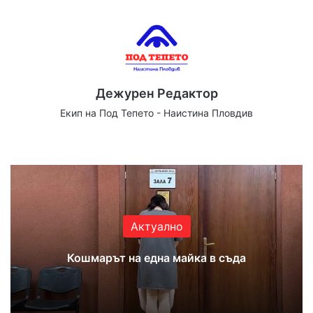
Дежурен Редактор
Екип на Под Тепето - Наистина Пловдив
We
Fa
X
Yo
Ins
bsi
ce
uT
tag
te
bo
ub
ra
ok
e
m
Актуално
Кошмарът на една майка в съда