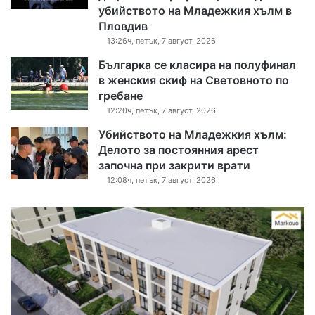
убийството на Младежкия хълм в
Пловдив
13:26ч, петък, 7 август, 2026
Българка се класира на полуфинал
в женския скиф на Световното по
гребане
12:20ч, петък, 7 август, 2026
Убийството на Младежкия хълм:
Делото за постоянния арест
започна при закрити врати
12:08ч, петък, 7 август, 2026