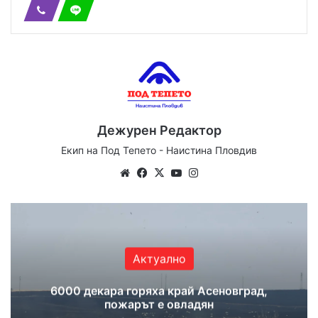
Дежурен Редактор
Екип на Под Тепето - Наистина Пловдив
We
Fa
X
Yo
Ins
bsi
ce
uT
tag
te
bo
ub
ra
ok
e
m
Актуално
6000 декара горяха край Асеновград,
пожарът е овладян