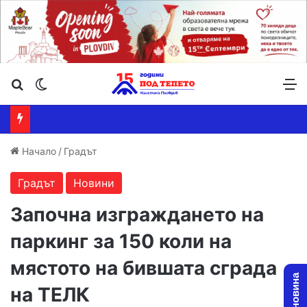
Търсене ...
Switch skin
М
Начало
/
Градът
Градът
Новини
Започна изграждането на
паркинг за 150 коли на
мястото на бившата сграда
на ТЕЛК