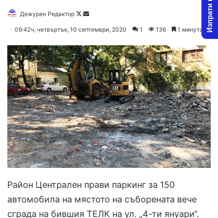
Изпрати новина
Дежурен Редактор
F
S
o
e
09:42ч, четвъртък, 10 септември, 2020
1
136
1 минута
l
n
l
d
o
a
w
n
o
e
n
m
X
a
i
l
Район Централен прави паркинг за 150
автомобила на мястото на съборената вече
сграда на бившия ТЕЛК на ул. „4-ти януари“.