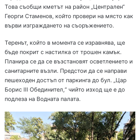
Това съобщи кметът на район „Централен“
Георги Стаменов, който провери на място как
върви изграждането на съоръжението.
Теренът, който в момента се изравнява, ще
бъде покрит с настилка от трошен камък.
Планира се да се възстановят осветлението и
санитарните възли. Предстои да се направи
пешеходен достъп от паркинга до бул. „Цар
Борис III Обединител,“ чийто изход ще е до
подлеза на Водната палата.