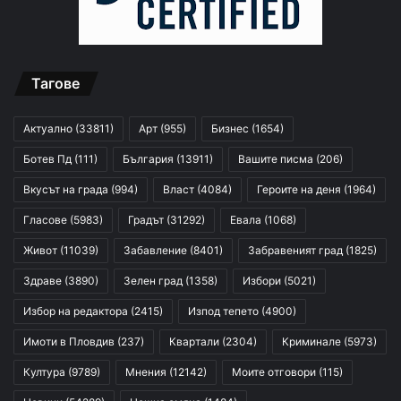
Тагове
Актуално
(33811)
Арт
(955)
Бизнес
(1654)
Ботев Пд
(111)
България
(13911)
Вашите писма
(206)
Вкусът на града
(994)
Власт
(4084)
Героите на деня
(1964)
Гласове
(5983)
Градът
(31292)
Евала
(1068)
Живот
(11039)
Забавление
(8401)
Забравеният град
(1825)
Здраве
(3890)
Зелен град
(1358)
Избори
(5021)
Избор на редактора
(2415)
Изпод тепето
(4900)
Имоти в Пловдив
(237)
Квартали
(2304)
Криминале
(5973)
Култура
(9789)
Мнения
(12142)
Моите отговори
(115)