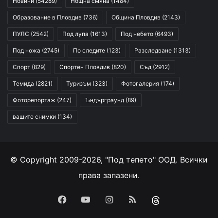
Новини
(54289)
Нощна смяна
(1484)
Образование в Пловдив
(736)
Община Пловдив
(2143)
ПУЛС
(2542)
Под лупа
(1613)
Под небето
(6493)
Под ножа
(2745)
По следите
(123)
Разследване
(1313)
Спорт
(829)
Спортен Пловдив
(820)
Съд
(2912)
Темида
(2821)
Туризъм
(323)
Фотогалерия
(174)
Фоторепортаж
(247)
Ъндърграунд
(89)
вашите снимки
(134)
© Copyright 2009-2026, "Под тепето" ООД. Всички
права запазени.
Facebook
YouTube
Instagram
RSS
Threads