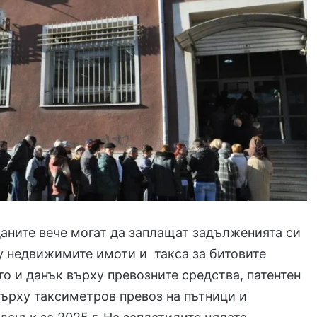
аните вече могат да заплащат задълженията си
у недвижимите имоти и такса за битовите
то и данък върху превозните средства, патентен
върху таксиметров превоз на пътници и