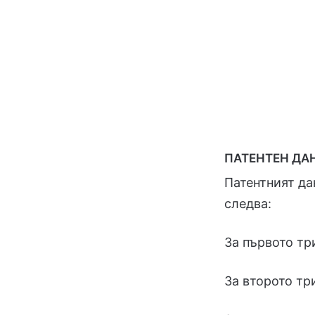
ПАТЕНТЕН ДАН
Патентният да
следва:
За първото т
За второто т