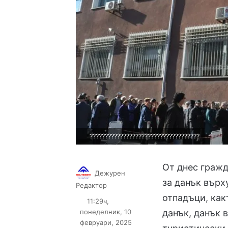
????????????????????????????????????
От днес гражд
Дежурен
за данък върх
Follow
Send
Редактор
on
an
отпадъци, как
11:29ч,
X
email
понеделник, 10
данък, данък 
февруари, 2025