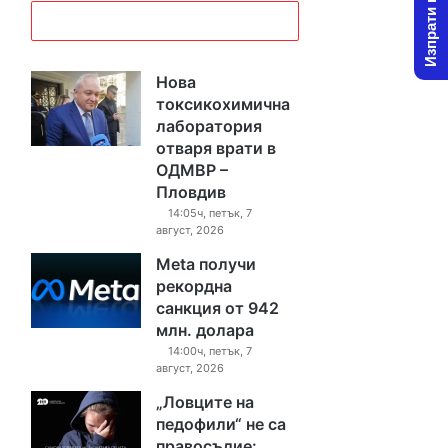
Изпрати новина
Нова
токсикохимична
лаборатория
отваря врати в
ОДМВР –
Пловдив
14:05ч, петък, 7
август, 2026
Meta получи
рекордна
санкция от 942
млн. долара
14:00ч, петък, 7
август, 2026
„Ловците на
педофили“ не са
правосъдие: