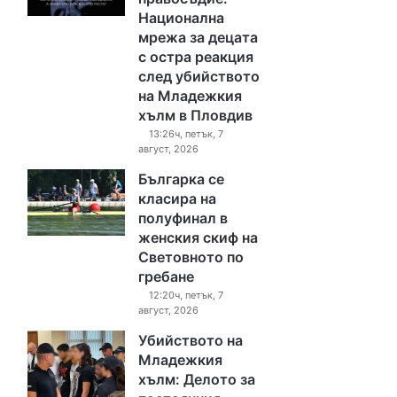
Национална
мрежа за децата
с остра реакция
след убийството
на Младежкия
хълм в Пловдив
13:26ч, петък, 7
август, 2026
Българка се
класира на
полуфинал в
женския скиф на
Световното по
гребане
12:20ч, петък, 7
август, 2026
Убийството на
Младежкия
хълм: Делото за