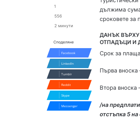
туристически 
1
дължима сума 
556
сроковете за 
2 минути
ДАНЪК ВЪРХУ
ОТПАДЪЦИ И Д
Споделяне
Срок за плаща
Facebook
LinkedIn
Първа вноска –
Tumblr
Reddit
Втора вноска –
Skype
/на предплати
Messenger
отстъпка 5 на 