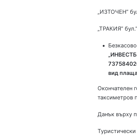
„ИЗТОЧЕН” бул
„ТРАКИЯ” бул.
Безкасово
„ИНВЕСТБ
737584020
вид плащ
Окончателен г
таксиметров п
Данък върху п
Туристически