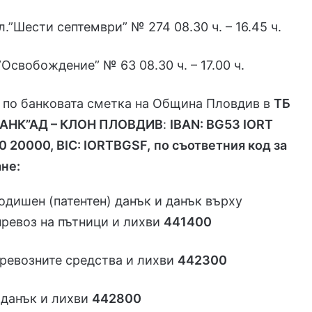
.”Шести септември” № 274 08.30 ч. – 16.45 ч.
”Освобождение” № 63 08.30 ч. – 17.00 ч.
 по банковата сметка на Община Пловдив в
ТБ
АНК”АД – КЛОН ПЛОВДИВ
:
IBAN: BG53 IORT
 20000, BIC: IORTBGSF,
по съответния код за
ане:
одишен (патентен) данък и данък върху
ревоз на пътници и лихви
441400
ревозните средства и лихви
442300
 данък и лихви
442800