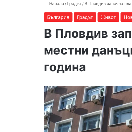
Начало
/
Градът
/
В Пловдив започна пла
България
Градът
Живот
Но
В Пловдив за
местни данъци
година