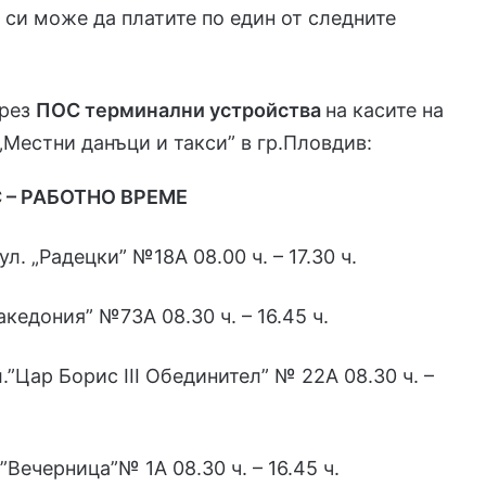
си може да платите по един от следните
чрез
ПОС терминални устройства
на касите на
„Местни данъци и такси” в гр.Пловдив:
 – РАБОТНО ВРЕМЕ
. „Радецки” №18А 08.00 ч. – 17.30 ч.
кедония” №73А 08.30 ч. – 16.45 ч.
.”Цар Борис ІІІ Обединител” № 22А 08.30 ч. –
”Вечерница”№ 1А 08.30 ч. – 16.45 ч.