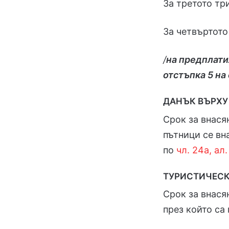
За третото т
За четвъртото
/
на предплатил
отстъпка 5 на
ДАНЪК ВЪРХУ 
Срок за внася
пътници се вн
по
чл. 24а, ал
ТУРИСТИЧЕСКИ
Срок за внася
през който са