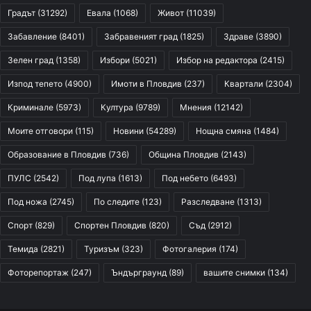
Градът
(31292)
Евала
(1068)
Живот
(11039)
Забавление
(8401)
Забравеният град
(1825)
Здраве
(3890)
Зелен град
(1358)
Избори
(5021)
Избор на редактора
(2415)
Изпод тепето
(4900)
Имоти в Пловдив
(237)
Квартали
(2304)
Криминале
(5973)
Култура
(9789)
Мнения
(12142)
Моите отговори
(115)
Новини
(54289)
Нощна смяна
(1484)
Образование в Пловдив
(736)
Община Пловдив
(2143)
ПУЛС
(2542)
Под лупа
(1613)
Под небето
(6493)
Под ножа
(2745)
По следите
(123)
Разследване
(1313)
Спорт
(829)
Спортен Пловдив
(820)
Съд
(2912)
Темида
(2821)
Туризъм
(323)
Фотогалерия
(174)
Фоторепортаж
(247)
Ъндърграунд
(89)
вашите снимки
(134)