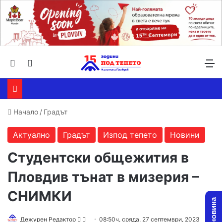
Търсене ...
Switch skin
М
Начало
/
Градът
Актуално
Градът
Изпод тепето
Новини
Студентски общежития в
Пловдив тънат в мизерия –
СНИМКИ
Follow
Send
Дежурен Редактор
08:50ч, сряда, 27 септември, 2023