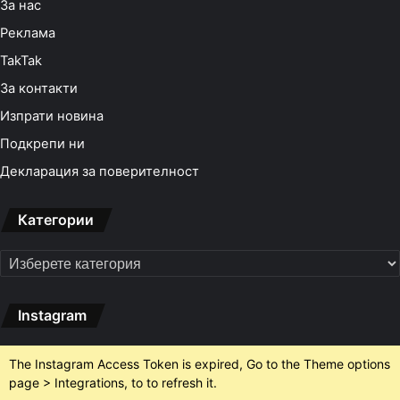
За нас
Реклама
TakTak
За контакти
Изпрати новина
Подкрепи ни
Декларация за поверителност
Категории
Категории
Instagram
The Instagram Access Token is expired, Go to the Theme options
page > Integrations, to to refresh it.