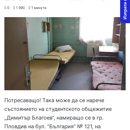
Изпрати новина
on
an
0
1 990
1 минута
X
email
Потресаващо! Така може да се нарече
състоянието на студентското общежитие
„Димитър Благоев“, намиращо се в гр.
Пловдив на бул. ”България” № 121, на