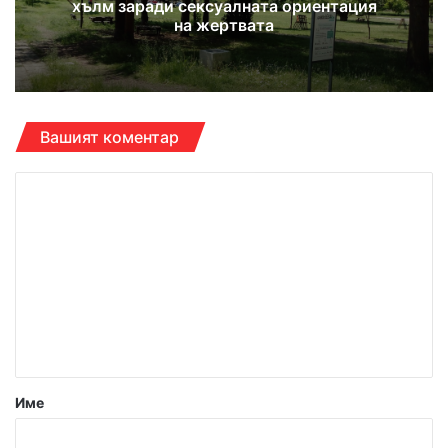
хълм заради сексуалната ориентация
на жертвата
Вашият коментар
К
о
м
е
н
т
а
р
Име
: