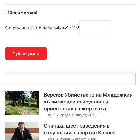
*
Запомни ме!
Are you human? Please solve:
Версия: Убийството на Младежкия
хълм заради сексуалната
ориентация на жертвата
18:39ч, сряда, 5 август, 2026
Спипаха шест заведения в
нарушения в квартал Капана
17:03ч, сряда, 5 август, 2026