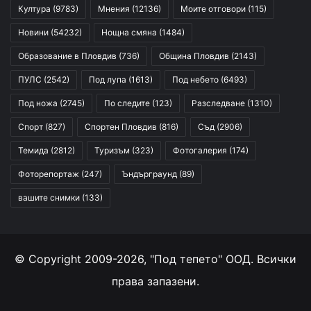
Култура
(9783)
Мнения
(12136)
Моите отговори
(115)
Новини
(54232)
Нощна смяна
(1484)
Образование в Пловдив
(736)
Община Пловдив
(2143)
ПУЛС
(2542)
Под лупа
(1613)
Под небето
(6493)
Под ножа
(2745)
По следите
(123)
Разследване
(1310)
Спорт
(827)
Спортен Пловдив
(816)
Съд
(2906)
Темида
(2812)
Туризъм
(323)
Фотогалерия
(174)
Фоторепортаж
(247)
Ъндърграунд
(89)
вашите снимки
(133)
© Copyright 2009-2026, "Под тепето" ООД. Всички
права запазени.