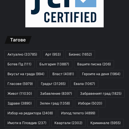
Тагове
Актуално
(33785)
Арт
(953)
Бизнес
(1652)
Ботев Пд
(111)
България
(13887)
Вашите писма
(206)
Вкусът на града
(994)
Власт
(4081)
Героите на деня
(1964)
Гласове
(5979)
Градът
(31265)
Евала
(1067)
Живот
(11030)
Забавление
(8397)
Забравеният град
(1825)
Здраве
(3890)
Зелен град
(1358)
Избори
(5020)
Избор на редактора
(2408)
Изпод тепето
(4899)
Имоти в Пловдив
(237)
Квартали
(2302)
Криминале
(5955)