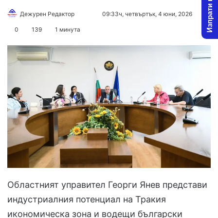
Изпрати новина
Follow
Send
Дежурен Редактор
09:33ч, четвъртък, 4 юни, 2026
on
an
0
139
1 минута
X
email
Областният управител Георги Янев представи
индустриалния потенциал на Тракия
икономическа зона и водещи български