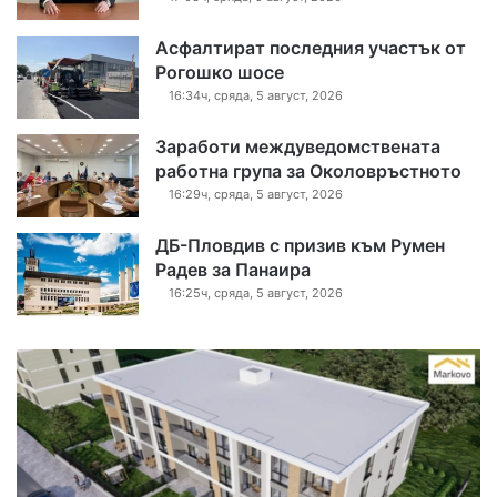
Асфалтират последния участък от
Рогошко шосе
16:34ч, сряда, 5 август, 2026
Заработи междуведомствената
работна група за Околовръстното
16:29ч, сряда, 5 август, 2026
ДБ-Пловдив с призив към Румен
Радев за Панаира
16:25ч, сряда, 5 август, 2026