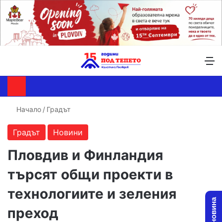
Търсене ...
Switch skin
М
Начало
/
Градът
Градът
Новини
Пловдив и Финландия
търсят общи проекти в
технологиите и зеления
преход