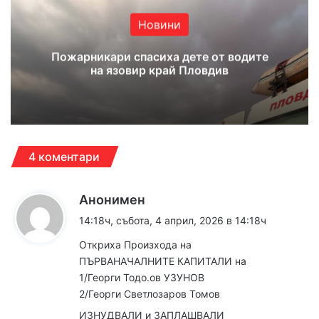
Новини
Пожарникари спасиха дете от водите
на язовир край Пловдив
4 коментари
к
Анонимен
а
14:18ч, събота, 4 април, 2026 в 14:18ч
з
Откриха Произхода на
а
ПЪРВАНАЧАЛНИТЕ КАПИТАЛИ на
:
1/Георги Тодо.ов УЗУНОВ
2/Георги Светлозаров Томов
ИЗНУДВАЛИ и ЗАПЛАШВАЛИ