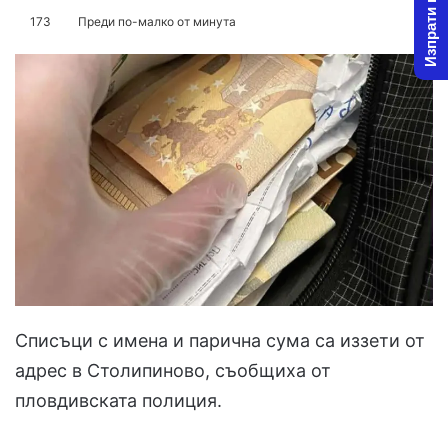
Изпрати новина
on
an
173
Преди по-малко от минута
X
email
Списъци с имена и парична сума са иззети от
адрес в Столипиново, съобщиха от
пловдивската полиция.