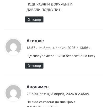
ПОДПРАВЯЛИ ДОКУМЕНТИ
ДАВАЛИ ПОДКУПИ11
Отговор
к
Атидже
а
13:56ч, събота, 4 април, 2026 в 13:56ч
з
Ще гласуваме за Шиши безплатно на негу
а
:
Отговор
к
Анонимен
а
23:59ч, петък, 3 април, 2026 в 23:59ч
з
Не сме съгласни да плаЩаме
а