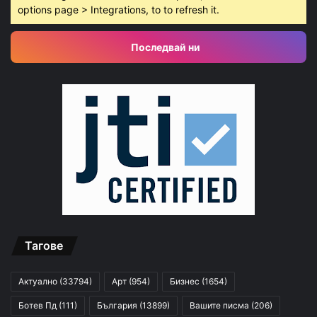
options page > Integrations, to to refresh it.
Последвай ни
Тагове
Актуално
(33794)
Арт
(954)
Бизнес
(1654)
Ботев Пд
(111)
България
(13899)
Вашите писма
(206)