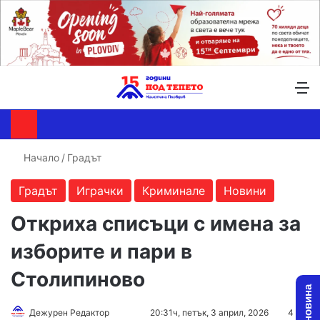
Търсене ...
Switch skin
М
Начало
/
Градът
Градът
Играчки
Криминале
Новини
Откриха списъци с имена за
изборите и пари в
Столипиново
Follow
Send
Дежурен Редактор
20:31ч, петък, 3 април, 2026
4