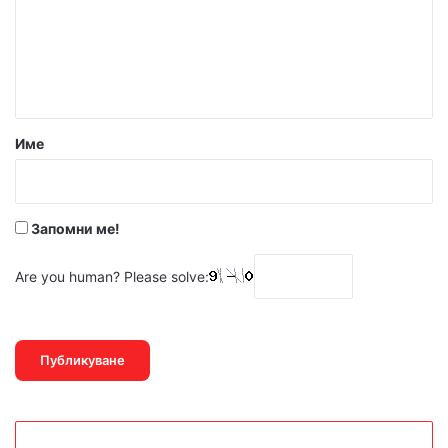
е
н
т
а
р
Име
:
*
Запомни ме!
Are you human? Please solve: