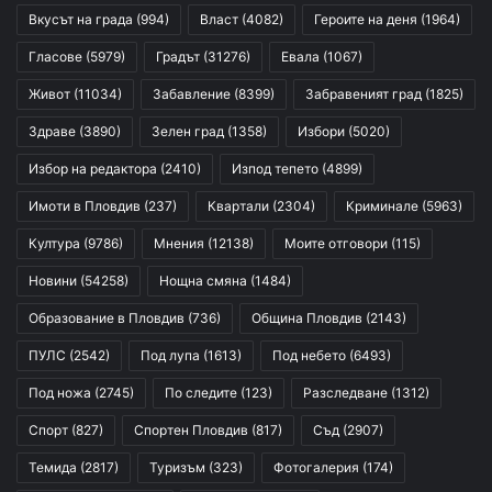
Вкусът на града
(994)
Власт
(4082)
Героите на деня
(1964)
Гласове
(5979)
Градът
(31276)
Евала
(1067)
Живот
(11034)
Забавление
(8399)
Забравеният град
(1825)
Здраве
(3890)
Зелен град
(1358)
Избори
(5020)
Избор на редактора
(2410)
Изпод тепето
(4899)
Имоти в Пловдив
(237)
Квартали
(2304)
Криминале
(5963)
Култура
(9786)
Мнения
(12138)
Моите отговори
(115)
Новини
(54258)
Нощна смяна
(1484)
Образование в Пловдив
(736)
Община Пловдив
(2143)
ПУЛС
(2542)
Под лупа
(1613)
Под небето
(6493)
Под ножа
(2745)
По следите
(123)
Разследване
(1312)
Спорт
(827)
Спортен Пловдив
(817)
Съд
(2907)
Темида
(2817)
Туризъм
(323)
Фотогалерия
(174)