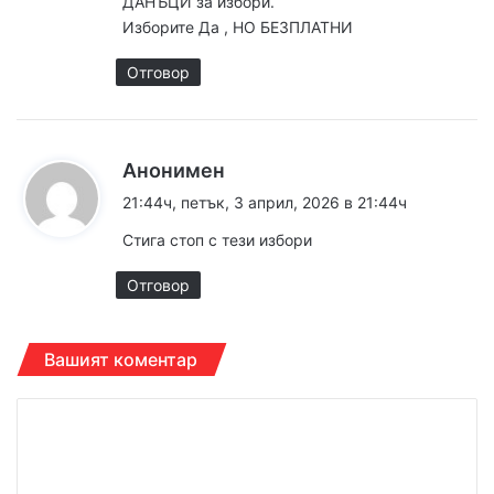
ДАНЪЦИ за избори.
:
Изборите Да , НО БЕЗПЛАТНИ
Отговор
к
Анонимен
а
21:44ч, петък, 3 април, 2026 в 21:44ч
з
Стига стоп с тези избори
а
:
Отговор
Вашият коментар
К
о
м