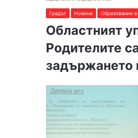
Градът
Новини
Образование в
Областният у
Родителите с
задържането н