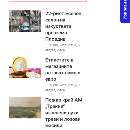
Изпрати новина
22-рият Есенен
салон на
изкуствата
превзема
Пловдив
14:19ч, четвъртък, 6
август, 2026
Етикетите в
магазините
остават само в
евро
14:13ч, четвъртък, 6
август, 2026
Пожар край АМ
„Тракия“
изпепели сухи
треви и лозови
масиви