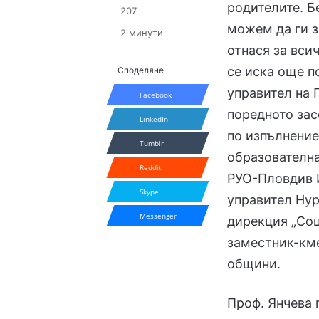
родителите. Б
207
можем да ги з
2 минути
отнася за вси
се иска още п
Споделяне
управител на 
Facebook
поредното за
LinkedIn
по изпълнение
Tumblr
образователна
Reddit
РУО-Пловдив 
Skype
управител Ну
Messenger
дирекция „Со
заместник-кме
общини.
Проф. Янчева 