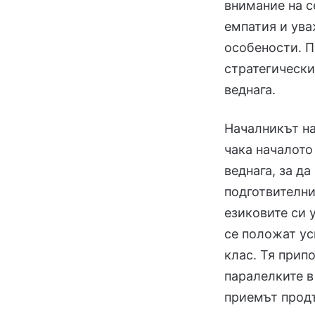
внимание на с
емпатия и ува
особености. П
стратегически
веднага.
Началникът на
чака началото
веднага, за да
подготвителни
езиковите си 
се положат ус
клас. Тя прип
паралелките в
приемът прод