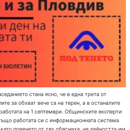
седанието стана ясно, че в една трета от
ите за обхват вече са на терен, а в останалите
работата на 1 септември. Общинските експерти
също работата си с информационната система
като повечето от тях обясниха, че дейността им