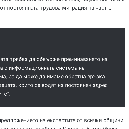
 от постоянната трудова миграция на част от
ата трябва да обвърже преминаването на
а с информационната система на
ма, за да може да имаме обратна връзка
децата, които се водят на постоянен адрес
те“.
предложението на експертите от всички общини
местник-кмет на община Карлово Антон Минев.