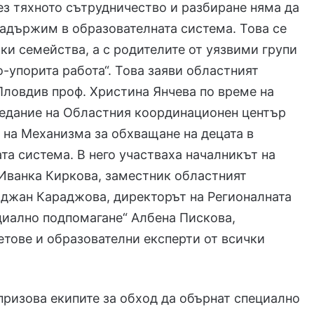
ез тяхното сътрудничество и разбиране няма да
адържим в образователната система. Това се
чки семейства, а с родителите от уязвими групи
о-упорита работа“. Това заяви областният
Пловдив проф. Христина Янчева по време на
седание на Областния координационен център
 на Механизма за обхващане на децата в
та система. В него участваха началникът на
Иванка Киркова, заместник областният
рджан Караджова, директорът на Регионалната
циално подпомагане“ Албена Пискова,
тове и образователни експерти от всички
призова екипите за обход да обърнат специално