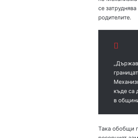
се затруднява
родителите.
„Държав
границат
Механиз
къде са 
в общини
Така обобщи 
ресорният за