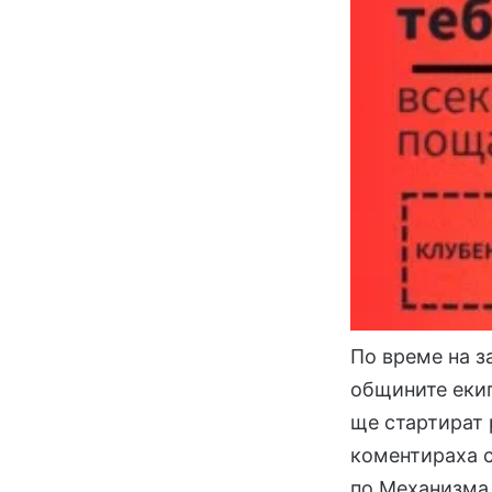
По време на за
общините екип
ще стартират 
коментираха 
по Механизма 