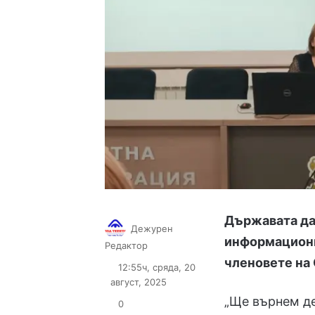
Държавата да
Дежурен
информационн
Follow
Send
Редактор
on
an
членовете на
12:55ч, сряда, 20
X
email
август, 2025
„Ще върнем де
0