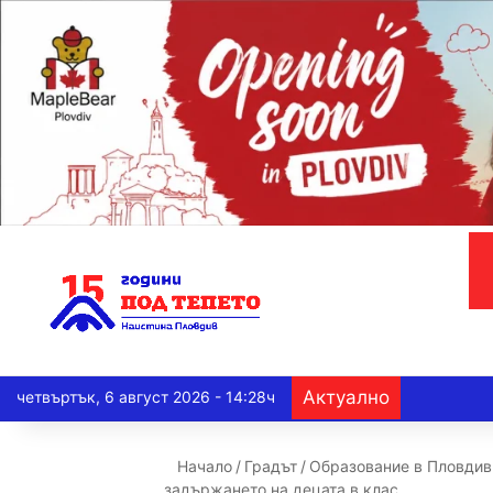
Актуално
четвъртък, 6 август 2026 - 14:28ч
Начало
/
Градът
/
Образование в Пловдив
задържането на децата в клас