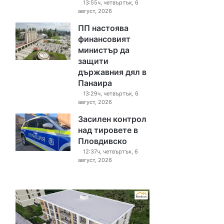
13:55ч, четвъртък, 6
август, 2026
ПП настоява
финансовият
министър да
защити
държавния дял в
Панаира
13:29ч, четвъртък, 6
август, 2026
Засилен контрол
над тировете в
Пловдивско
12:37ч, четвъртък, 6
август, 2026