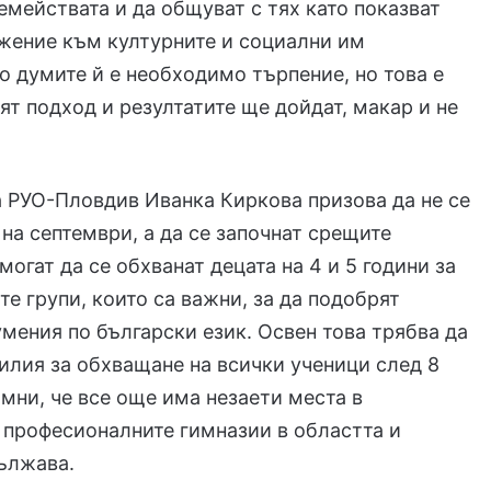
емействата и да общуват с тях като показват
жение към културните и социални им
о думите й е необходимо търпение, но това е
ят подход и резултатите ще дойдат, макар и не
 РУО-Пловдив Иванка Киркова призова да не се
 на септември, а да се започнат срещите
 могат да се обхванат децата на 4 и 5 години за
те групи, които са важни, за да подобрят
умения по български език. Освен това трябва да
илия за обхващане на всички ученици след 8
омни, че все още има незаети места в
 професионалните гимназии в областта и
ължава.