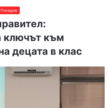
 Пловдив
правител:
а ключът към
а децата в клас