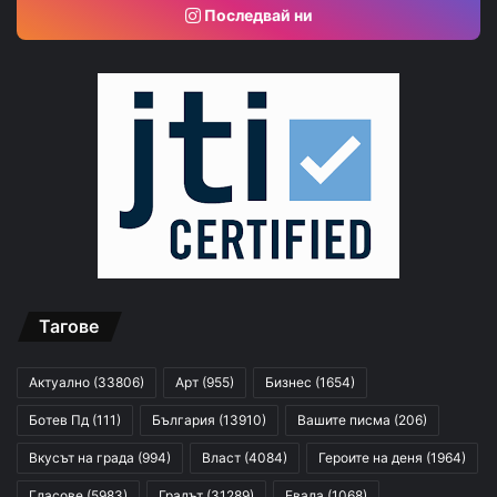
Последвай ни
Тагове
Актуално
(33806)
Арт
(955)
Бизнес
(1654)
Ботев Пд
(111)
България
(13910)
Вашите писма
(206)
Вкусът на града
(994)
Власт
(4084)
Героите на деня
(1964)
Гласове
(5983)
Градът
(31289)
Евала
(1068)