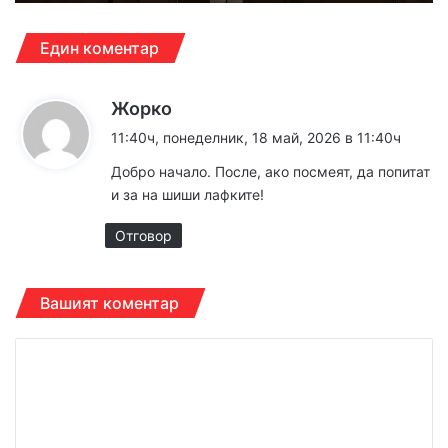
Един коментар
к
Жорко
а
11:40ч, понеделник, 18 май, 2026 в 11:40ч
з
Добро начало. После, ако посмеят, да попитат
а
и за на шиши лафките!
:
Отговор
Вашият коментар
К
о
м
е