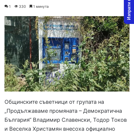
Изпрати новина
on
an
1
330
1 минута
X
email
Общинските съветници от групата на
„Продължаваме промяната – Демократична
България“ Владимир Славенски, Тодор Токов
и Веселка Христамян внесоха официално