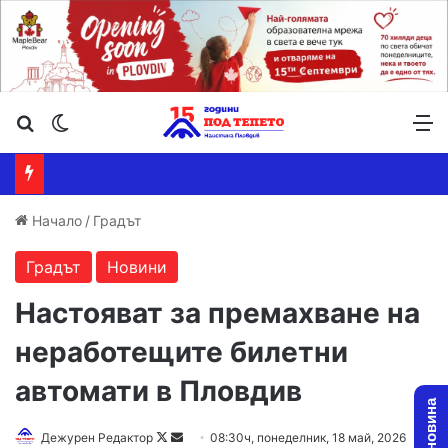
Търсене ...
Switch skin
М
Начало
/
Градът
Градът
Новини
Настояват за премахване на
неработещите билетни
автомати в Пловдив
Follow
Send
Дежурен Редактор
08:30ч, понеделник, 18 май, 2026