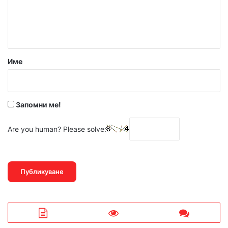
н
т
а
р
Име
:
*
Запомни ме!
Are you human? Please solve: