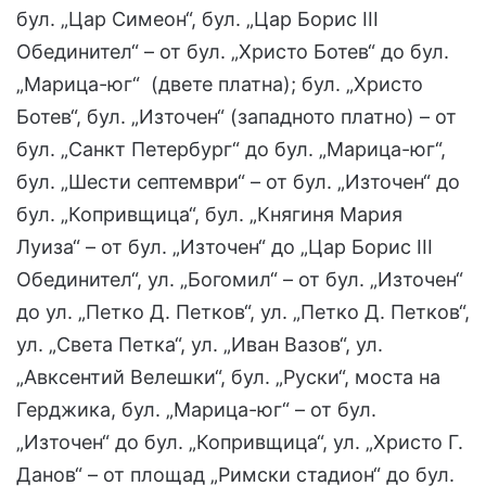
бул. „Цар Симеон“, бул. „Цар Борис III
Обединител“ – от бул. „Христо Ботев“ до бул.
„Марица-юг“ (двете платна); бул. „Христо
Ботев“, бул. „Източен“ (западното платно) – от
бул. „Санкт Петербург“ до бул. „Марица-юг“,
бул. „Шести септември“ – от бул. „Източен“ до
бул. „Копривщица“, бул. „Княгиня Мария
Луиза“ – от бул. „Източен“ до „Цар Борис III
Обединител“, ул. „Богомил“ – от бул. „Източен“
до ул. „Петко Д. Петков“, ул. „Петко Д. Петков“,
ул. „Света Петка“, ул. „Иван Вазов“, ул.
„Авксентий Велешки“, бул. „Руски“, моста на
Герджика, бул. „Марица-юг“ – от бул.
„Източен“ до бул. „Копривщица“, ул. „Христо Г.
Данов“ – от площад „Римски стадион“ до бул.