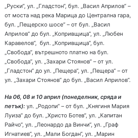
„Руски“, ул. „Гладстон“, бул. „Васил Априлов“ –
от моста над река Марица до Централна гара,
бул. „Пещерско шосе“ – от бул. „Васил
Априлов“ до бул. „Копривщица“, ул. „Любен
Каравелов“, бул. „Копривщица“, бул.
„Свобода“, вътрешното платно на бул.
„Свобода“, ул. „Захари Стоянов“ – от ул.
„Гладстон“ до ул. „Пещера“, ул. „Пещера“ – от
ул. „Захари Стоянов“ до бул. „Васил Априлов“.
На 06, 08 и 10 април (понеделник, сряда и
петък):
ул. „Родопи“ – от бул. „Княгиня Мария
Луиза“ до бул. „Христо Ботев“, ул. „Капитан
Райчо“, ул. „Леонардо да Винчи“, ул. „Граф
Игнатиев“, ул. „Мали Богдан“, ул. „Марин