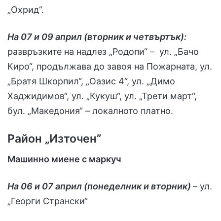
„Охрид“.
На 07 и 09 април (вторник и четвъртък):
развръзките на надлез „Родопи“ – ул. „Бачо
Киро“, продължава до завоя на Пожарната, ул.
„Братя Шкорпил“, „Оазис 4“, ул. „Димо
Хаджидимов“, ул. „Кукуш“, ул. „Трети март“,
бул. „Македония“ – локалното платно.
Район „Източен”
Машинно миене с маркуч
На 06 и 07 април (понеделник и вторник)
– ул.
„Георги Странски“