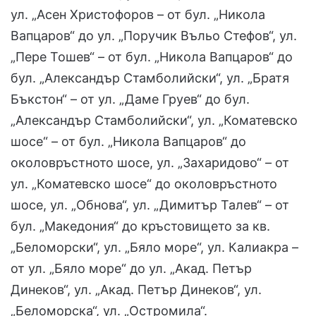
ул. „Асен Христофоров – от бул. „Никола
Вапцаров“ до ул. „Поручик Въльо Стефов“, ул.
„Пере Тошев“ – от бул. „Никола Вапцаров“ до
бул. „Александър Стамболийски“, ул. „Братя
Бъкстон“ – от ул. „Даме Груев“ до бул.
„Александър Стамболийски“, ул. „Коматевско
шосе“ – от бул. „Никола Вапцаров“ до
околовръстното шосе, ул. „Захаридово“ – от
ул. „Коматевско шосе“ до околовръстното
шосе, ул. „Обнова“, ул. „Димитър Талев“ – от
бул. „Македония“ до кръстовището за кв.
„Беломорски“, ул. „Бяло море“, ул. Калиакра –
от ул. „Бяло море“ до ул. „Акад. Петър
Динеков“, ул. „Акад. Петър Динеков“, ул.
„Беломорска“, ул. „Остромила“.