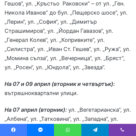
Гешов“, ул. „Кръстьо Раковски” – от ул. „Ген.
Никола Иванов” до бул. „Пещерско шосе”, ул.
„Лерин“, ул. „София“, ул. „Димитър
Страшимиров“, ул. „Йордан Гавазов“, ул.
„Генерал Колев“, ул. „Копривките“, ул.
„Силистра“, ул. „Иван Ст. Гешев“, ул. „Ружа“, ул.
„Момина сълза“, ул. „Вечерница“, ул. „Бряст“,
ул. „Росен“, ул. „Юндола“, ул. „Звезда“.
На 07 и 09 април (вторник и четвъртък):
вътрешноквартални улици.
На 07 април (вторник):
ул. „Вегетарианска“, ул.
„Албена“, ул. „Татковина“, ул. „Западна“, ул.
„Заря“, ул. „Мир“.
Facebook
Messenger
WhatsApp
Telegram
Viber