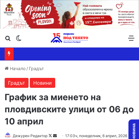
Търсене ...
Switch skin
М
Начало
/
Градът
Градът
Новини
График за миенето на
пловдивските улици от 06 до
10 април
Follow
Send
Дежурен Редактор
17:03ч, понеделник, 6 април, 2026