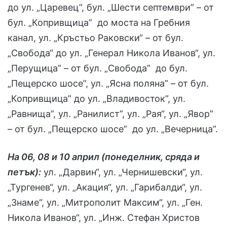
до ул. „Царевец”, бул. „Шести септември” – от
бул. „Копривщица” до моста на Гребния
канал, ул. „Кръстьо Раковски“ – от бул.
„Свобода“ до ул. „Генерал Никола Иванов“, ул.
„Перущица” – от бул. „Свобода” до бул.
„Пещерско шосе”, ул. „Ясна поляна” – от бул.
„Копривщица” до ул. „Владивосток”, ул.
„Равнища”, ул. „Ранилист”, ул. „Рая“, ул. „Явор”
– от бул. „Пещерско шосе” до ул. „Вечерница”.
На 06, 08 и 10 април (понеделник, сряда и
петък):
ул. „Дарвин“, ул. „Чернишевски“, ул.
„Тургенев“, ул. „Акация“, ул. „Гарибалди“, ул.
„Знаме“, ул. „Митрополит Максим“, ул. „Ген.
Никола Иванов“, ул. „Инж. Стефан Христов