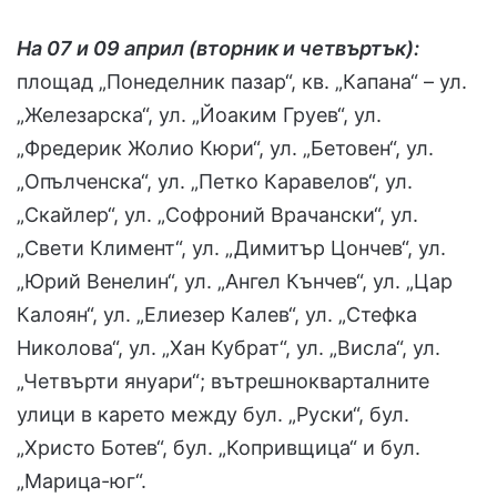
На 07 и 09 април (вторник и четвъртък):
площад „Понеделник пазар“, кв. „Капана“ – ул.
„Железарска“, ул. „Йоаким Груев“, ул.
„Фредерик Жолио Кюри“, ул. „Бетовен“, ул.
„Опълченска“, ул. „Петко Каравелов“, ул.
„Скайлер“, ул. „Софроний Врачански“, ул.
„Свети Климент“, ул. „Димитър Цончев“, ул.
„Юрий Венелин“, ул. „Ангел Кънчев“, ул. „Цар
Калоян“, ул. „Елиезер Калев“, ул. „Стефка
Николова“, ул. „Хан Кубрат“, ул. „Висла“, ул.
„Четвърти януари“; вътрешнокварталните
улици в карето между бул. „Руски“, бул.
„Христо Ботев“, бул. „Копривщица“ и бул.
„Марица-юг“.