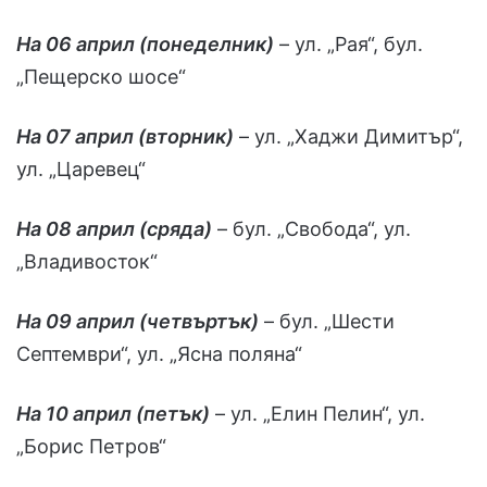
На 06 април (понеделник)
– ул. „Рая“, бул.
„Пещерско шосе“
На 07 април (вторник)
– ул. „Хаджи Димитър“,
ул. „Царевец“
На 08 април (сряда)
– бул. „Свобода“, ул.
„Владивосток“
На 09 април (четвъртък)
– бул. „Шести
Септември“, ул. „Ясна поляна“
На 10 април (петък)
– ул. „Елин Пелин“, ул.
„Борис Петров“