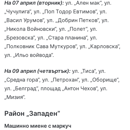
На 07 април (вторник):
ул. „Ален мак“, ул.
„Чучулига“, ул. „Поп Тодор Евтимов“, ул.
„Васил Урумов“, ул. „Добрин Петков“, ул.
„Никола Войновски“, ул. „Полет“, ул.
„Брезовска“, ул. „Стара планина“, ул.
„Полковник Сава Муткуров“, ул. „Карловска“,
ул. „Ильо войвода“.
На 09 април (четвъртък):
ул. „Тиса“, ул.
„Средна гора“, ул. „Петрохан“, ул. „Оборище“,
ул. „Белград“, площад „Антон Чехов“, ул.
„Мизия“.
Район „Западен”
Машинно миене с маркуч