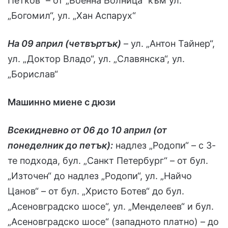
Петков“ – от „Военна Болница“ към ул.
„Богомил“, ул. „Хан Аспарух“
На 09 април (четвъртък)
– ул. „Антон Тайнер“,
ул. „Доктор Владо“, ул. „Славянска“, ул.
„Борислав“
Машинно миене с дюзи
Всекидневно от 06 до 10 април (от
понеделник до петък):
надлез „Родопи“ – с 3-
те подхода, бул. „Санкт Петербург“ – от бул.
„Източен“ до надлез „Родопи“, ул. „Найчо
Цанов“ – от бул. „Христо Ботев“ до бул.
„Асеновградско шосе“, ул. „Менделеев“ и бул.
„Асеновградско шосе“ (западното платно) – до