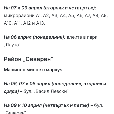
На 07 и 09 април (вторник и четвъртък):
микрорайони А1, А2, А3, А4, А5, А6, А7, А8, А9,
А10, А11, А12 и А13.
На 06 април (понеделник):
алеите в парк
„Лаута“.
Район „Северен”
Машинно миене с маркуч
На 06, 07 и 08 април (понеделник, вторник и
сряда)
–
бул. „Васил Левски“
На 09 и 10 април (четвъртък и петък)
– бул.
„Северен“