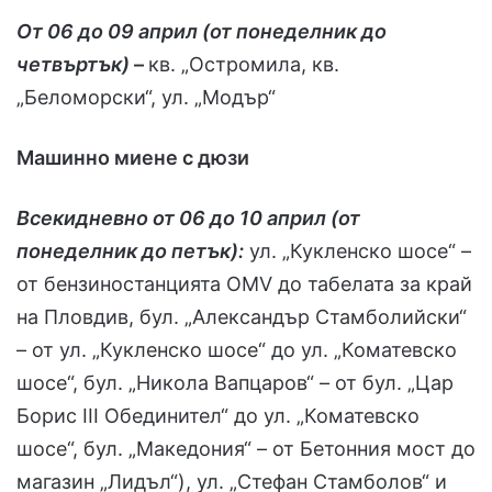
От 06 до 09 април (от понеделник до
четвъртък)
–
кв. „Остромила, кв.
„Беломорски“, ул. „Модър“
Машинно миене с дюзи
Всекидневно от 06 до 10 април (от
понеделник до петък):
ул. „Кукленско шосе“ –
от бензиностанцията OMV до табелата за край
на Пловдив, бул. „Александър Стамболийски“
– от ул. „Кукленско шосе“ до ул. „Коматевско
шосе“, бул. „Никола Вапцаров“ – от бул. „Цар
Борис III Обединител“ до ул. „Коматевско
шосе“, бул. „Македония“ – от Бетонния мост до
магазин „Лидъл“), ул. „Стефан Стамболов“ и