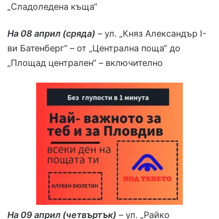
„Сладоледена къща“
На 08 април (сряда)
– ул. „Княз Александър I-
ви Батенберг“ – от „Централна поща“ до
„Площад централен“ – включително
На 09 април (четвъртък)
– ул. „Райко