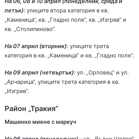
На 06, 08 и 10 април (понеделник, сряда и
петък):
улиците втора категория в кв.
„Каменица“, кв. „Гладно поле“, кв. „Изгрев“ и
кв. „Столипиново“.
На 07 април (вторник):
улиците трета
категория в кв. „Каменица“ и кв. „Гладно поле“.
На 09 април (четвъртък):
ул. „Орловец“ и ул.
„Арчарица“, улиците трета категория в кв.
„Изгрев“.
Район „Тракия”
Машинно миене с маркуч
На 06 април (понеделник)
–
ул. „Вълко Шопов“