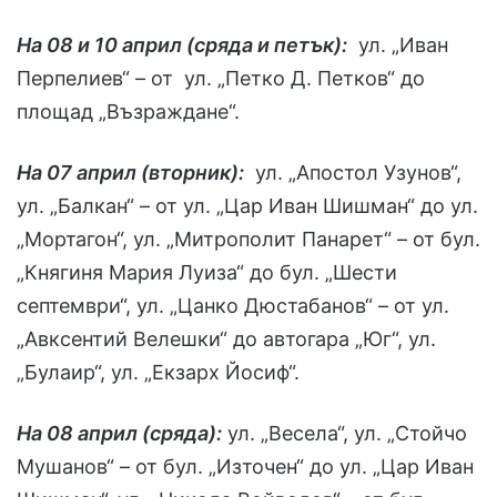
На 08 и 10 април (сряда и петък):
ул. „Иван
Перпелиев“ – от ул. „Петко Д. Петков“ до
площад „Възраждане“.
На 07 април (вторник):
ул. „Апостол Узунов“,
ул. „Балкан“ – от ул. „Цар Иван Шишман“ до ул.
„Мортагон“, ул. „Митрополит Панарет“ – от бул.
„Княгиня Мария Луиза“ до бул. „Шести
септември“, ул. „Цанко Дюстабанов“ – от ул.
„Авксентий Велешки“ до автогара „Юг“, ул.
„Булаир“, ул. „Екзарх Йосиф“.
На 08 април (сряда):
ул. „Весела“, ул. „Стойчо
Мушанов“ – от бул. „Източен“ до ул. „Цар Иван