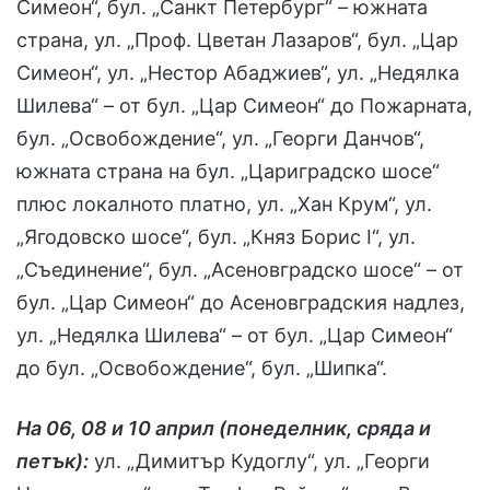
Симеон“, бул. „Санкт Петербург“ – южната
страна, ул. „Проф. Цветан Лазаров“, бул. „Цар
Симеон“, ул. „Нестор Абаджиев“, ул. „Недялка
Шилева“ – от бул. „Цар Симеон“ до Пожарната,
бул. „Освобождение“, ул. „Георги Данчов“,
южната страна на бул. „Цариградско шосе“
плюс локалното платно, ул. „Хан Крум“, ул.
„Ягодовско шосе“, бул. „Княз Борис I“, ул.
„Съединение“, бул. „Асеновградско шосе“ – от
бул. „Цар Симеон“ до Асеновградския надлез,
ул. „Недялка Шилева“ – от бул. „Цар Симеон“
до бул. „Освобождение“, бул. „Шипка“.
На 06, 08 и 10 април (понеделник, сряда и
петък):
ул. „Димитър Кудоглу“, ул. „Георги