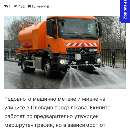
Изпрати новина
on
an
1
482
10 минути
X
email
Редовното машинно метене и миене на
улиците в Пловдив продължава. Екипите
работят по предварително утвърден
маршрутен график, но в зависимост от