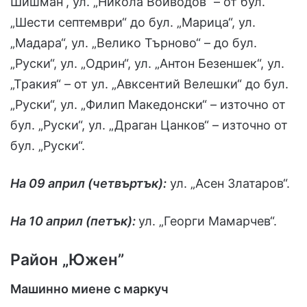
Шишман“, ул. „Никола Войводов“ – от бул.
„Шести септември“ до бул. „Марица“, ул.
„Мадара“, ул. „Велико Търново“ – до бул.
„Руски“, ул. „Одрин“, ул. „Антон Безеншек“, ул.
„Тракия“ – от ул. „Авксентий Велешки“ до бул.
„Руски“, ул. „Филип Македонски“ – източно от
бул. „Руски“, ул. „Драган Цанков“ – източно от
бул. „Руски“.
На 09 април (четвъртък):
ул. „Асен Златаров“.
На 10 април (петък):
ул. „Георги Мамарчев“.
Район „Южен”
Машинно миене с маркуч