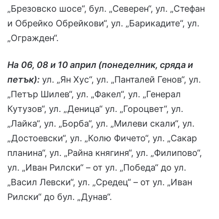
„Брезовско шосе“, бул. „Северен“, ул. „Стефан
и Обрейко Обрейкови“, ул. „Барикадите“, ул.
„Огражден“.
На
06, 08 и 10 април (понеделник, сряда и
петък):
ул. „Ян Хус“, ул. „Панталей Генов“, ул.
„Петър Шилев“, ул. „Факел“, ул. „Генерал
Кутузов“, ул. „Деница“ ул. „Гороцвет“, ул.
„Лайка“, ул. „Борба“, ул. „Милеви скали“, ул.
„Достоевски“, ул. „Колю Фичето“, ул. „Сакар
планина“, ул. „Райна княгиня“, ул. „Филипово“,
ул. „Иван Рилски“ – от ул. „Победа“ до ул.
„Васил Левски“, ул. „Средец“ – от ул. „Иван
Рилски“ до бул. „Дунав“.