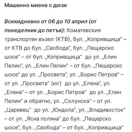
Машинно миене с дюзи
Всекидневно от 06 до 10 април (от
понеделник до петък):
Коматевския
транспортен възел (КТВ), бул. „Копривщица” –
от КТВ до бул. „Свобода”, бул. „Пещерско
шосе” – от бул. „Копривщица” до ул. „Елин
Пелин”, ул. „Елин Пелин” – от бул. „Пещерско
шосе” до ул. „Просвета”, ул. „Борис Петров” –
от ул. „Просвета” (юг) до ул. „Елена”, ул.
„Елена” – от ул. „Борис Петров” до ул. „Елин
Пелин” и обратно, ул. „Солунска” – от ул.
„Царевец” до ул. „Юндола”, ул. „Владивосток”
– от ул. „Ясна поляна” до бул. „Пещерско
шосе”, бул. „Свобода” – от бул. „Копривщица”