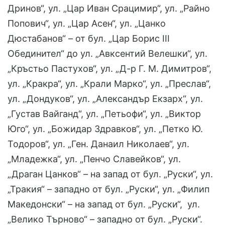
Дринов“, ул. „Цар Иван Срацимир“, ул. „Райно
Попович“, ул. „Цар Асен“, ул. „Цанко
Дюстабанов“ – от бул. „Цар Борис III
Обединител“ до ул. „Авксентий Велешки“, ул.
„Кръстьо Пастухов“, ул. „Д-р Г. М. Димитров“,
ул. „Кракра“, ул. „Крали Марко“, ул. „Преслав“,
ул. „Дондуков“, ул. „Александър Екзарх“, ул.
„Густав Вайганд“, ул. „Петьофи“, ул. „Виктор
Юго“, ул. „Божидар Здравков“, ул. „Петко Ю.
Тодоров“, ул. „Ген. Данаил Николаев“, ул.
„Младежка“, ул. „Пенчо Славейков“, ул.
„Драган Цанков“ – на запад от бул. „Руски“, ул.
„Тракия“ – западно от бул. „Руски“, ул. „Филип
Македонски“ – на запад от бул. „Руски“, ул.
„Велико Търново“ – западно от бул. „Руски“.