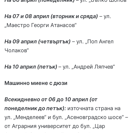
На 07 и 08 април (вторник и сряда)
– ул.
„Маестро Георги Атанасов“
На 09 април (четвъртък)
– ул. „Поп Ангел
Чолаков“
На 10 април (петък)
– ул. „Андрей Ляпчев“
Машинно миене с дюзи
Всекидневно от 06 до 10 април (от
понеделник до петък):
източната страна на
ул. „Менделеев“ и бул. „Асеновградско шосе“ –
от Аграрния университет до бул. „Цар