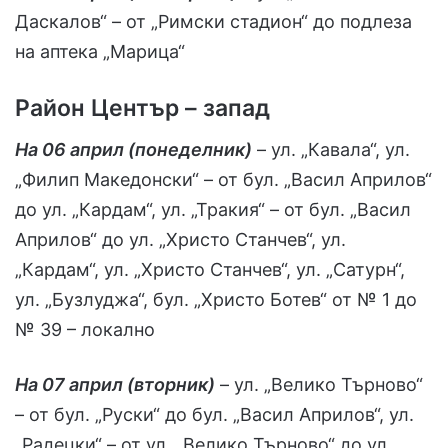
Даскалов“ – от „Римски стадион“ до подлеза
на аптека „Марица“
Район Център – запад
На 06 април (понеделник)
– ул. „Кавала“, ул.
„Филип Македонски“ – от бул. „Васил Априлов“
до ул. „Кардам“, ул. „Тракия“ – от бул. „Васил
Априлов“ до ул. „Христо Станчев“, ул.
„Кардам“, ул. „Христо Станчев“, ул. „Сатурн“,
ул. „Бузлуджа“, бул. „Христо Ботев“ от № 1 до
№ 39 – локално
На 07 април (вторник)
– ул. „Велико Търново“
– от бул. „Руски“ до бул. „Васил Априлов“, ул.
„Радецки“ – от ул. „Велико Търново“ до ул.