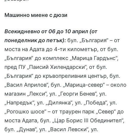
Машинно миене с дюзи
Всекидневно от 06 до 10 април (от
понеделник до петък):
бул. „България“ – от
моста на Адата до 4-ти километър, от бул.
„България“ до комплекс „Марица Гардънс“,
пред ПУ „Паисий Хилендарски“, от бул.
„България“ до кръвопреливния център, бул.
„Васил Априлов“, бул. „Марица-север“ – около
магазин „Лекси“, ул. „Георги Бенев“, ул.
„Напредък“, ул. „Дилянка“, ул. „Победа“, ул.
„Рогошко шосе“ – от траурен парк „Север“ до
моста Адата, бул. „Цар Борис ІІІ Обединител“,
бул. „Дунав“, ул. „Васил Левски“, ул.