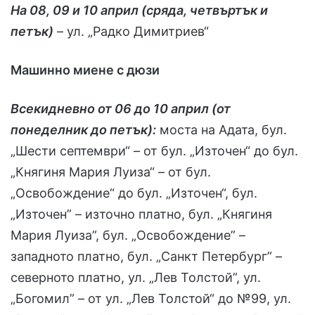
На 08, 09 и 10 април (сряда, четвъртък и
петък)
– ул. „Радко Димитриев“
Машинно миене с дюзи
Всекидневно от 06 до 10 април (от
понеделник до петък):
моста на Адата, бул.
„Шести септември“ – от бул. „Източен“ до бул.
„Княгиня Мария Луиза“ – от бул.
„Освобождение“ до бул. „Източен“, бул.
„Източен” – източно платно, бул. „Княгиня
Мария Луиза”, бул. „Освобождение” –
западното платно, бул. „Санкт Петербург” –
северното платно, ул. „Лев Толстой”, ул.
„Богомил” – от ул. „Лев Толстой“ до №99, ул.