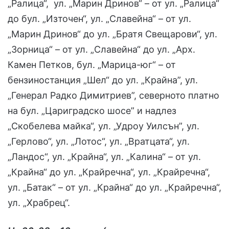
„Ралица“, ул. „Марин Дринов“ – от ул. „Ралица“
до бул. „Източен“, ул. „Славейна“ – от ул.
„Марин Дринов“ до ул. „Братя Свещарови“, ул.
„Зорница“ – от ул. „Славейна“ до ул. „Арх.
Камен Петков, бул. „Марица-юг“ – от
бензиностанция „Шел“ до ул. „Крайна”, ул.
„Генерал Радко Димитриев”, северното платно
на бул. „Цариградско шосе” и надлез
„Скобелева майка“, ул. „Удроу Уилсън”, ул.
„Герлово“, ул. „Лотос“, ул. „Вратцата“, ул.
„Ландос“, ул. „Крайна“, ул. „Калина“ – от ул.
„Крайна“ до ул. „Крайречна“, ул. „Крайречна“,
ул. „Батак“ – от ул. „Крайна“ до ул. „Крайречна“,
ул. „Храбрец“.