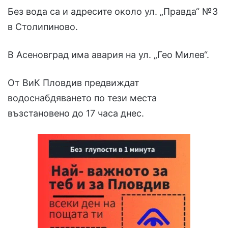
Без вода са и адресите около ул. „Правда“ №3
в Столипиново.
В Асеновград има авария на ул. „Гео Милев“.
От ВиК Пловдив предвиждат
водоснабдяването по тези места
възстановено до 17 часа днес.