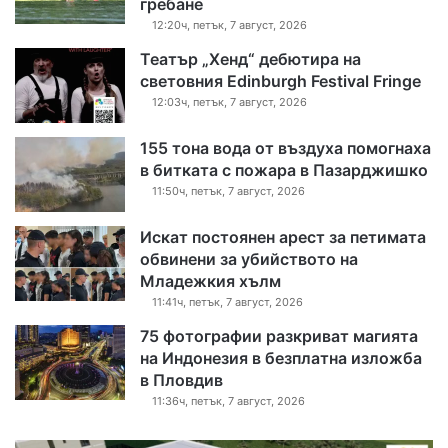
гребане
12:20ч, петък, 7 август, 2026
Театър „Хенд“ дебютира на
световния Edinburgh Festival Fringe
12:03ч, петък, 7 август, 2026
155 тона вода от въздуха помогнаха
в битката с пожара в Пазарджишко
11:50ч, петък, 7 август, 2026
Искат постоянен арест за петимата
обвинени за убийството на
Младежкия хълм
11:41ч, петък, 7 август, 2026
75 фотографии разкриват магията
на Индонезия в безплатна изложба
в Пловдив
11:36ч, петък, 7 август, 2026