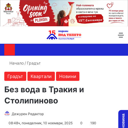
Търсене ...
Switch skin
М
Начало
/
Градът
Градът
Квартали
Новини
Без вода в Тракия и
Столипиново
Follow
Send
Дежурен Редактор
on
an
08:48ч, понеделник, 10 ноември, 2025
0
190
X
email