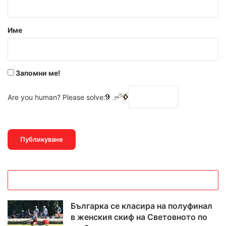
а
р
Име
:
*
Запомни ме!
Are you human? Please solve:
Българка се класира на полуфинал
в женския скиф на Световното по