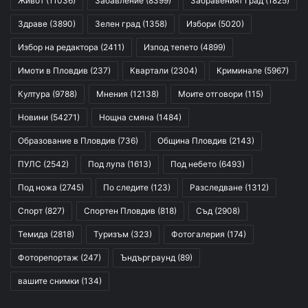
Живот
(11036)
Забавление
(8399)
Забравеният град
(1825)
Здраве
(3890)
Зелен град
(1358)
Избори
(5020)
Избор на редактора
(2411)
Изпод тепето
(4899)
Имоти в Пловдив
(237)
Квартали
(2304)
Криминале
(5967)
Култура
(9788)
Мнения
(12138)
Моите отговори
(115)
Новини
(54271)
Нощна смяна
(1484)
Образование в Пловдив
(736)
Община Пловдив
(2143)
ПУЛС
(2542)
Под лупа
(1613)
Под небето
(6493)
Под ножа
(2745)
По следите
(123)
Разследване
(1312)
Спорт
(827)
Спортен Пловдив
(818)
Съд
(2908)
Темида
(2818)
Туризъм
(323)
Фотогалерия
(174)
Фоторепортаж
(247)
Ъндърграунд
(89)
вашите снимки
(134)