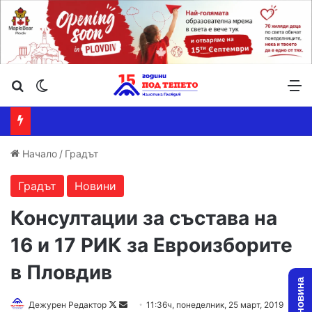
Търсене ...
Switch skin
М
Начало
/
Градът
Градът
Новини
Консултации за състава на
16 и 17 РИК за Евроизборите
в Пловдив
Дежурен Редактор
F
S
11:36ч, понеделник, 25 март, 2019