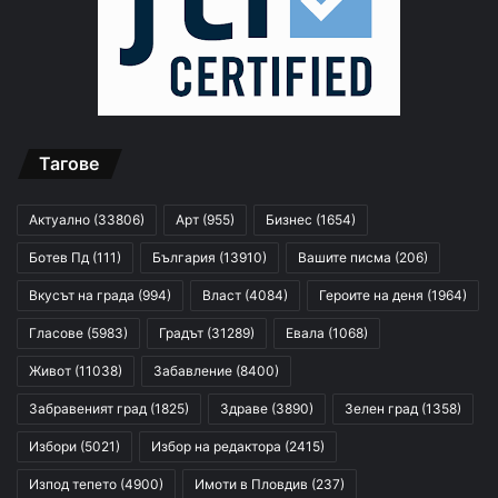
Тагове
Актуално
(33806)
Арт
(955)
Бизнес
(1654)
Ботев Пд
(111)
България
(13910)
Вашите писма
(206)
Вкусът на града
(994)
Власт
(4084)
Героите на деня
(1964)
Гласове
(5983)
Градът
(31289)
Евала
(1068)
Живот
(11038)
Забавление
(8400)
Забравеният град
(1825)
Здраве
(3890)
Зелен град
(1358)
Избори
(5021)
Избор на редактора
(2415)
Изпод тепето
(4900)
Имоти в Пловдив
(237)