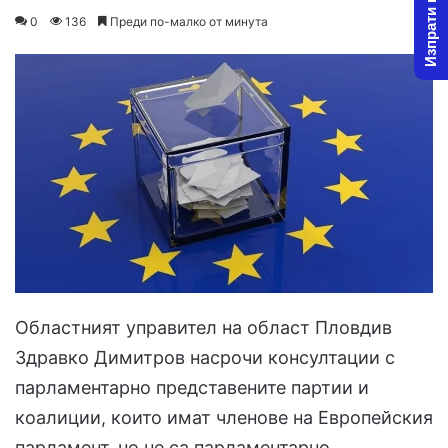
Изпрати новина
o
e
0
136
Преди по-малко от минута
l
n
l
d
o
a
w
n
o
e
n
m
X
a
i
l
Областният управител на област Пловдив
Здравко Димитров насрочи консултации с
парламентарно представените партии и
коалиции, които имат членове на Европейския
парламент, но не са парламентарно