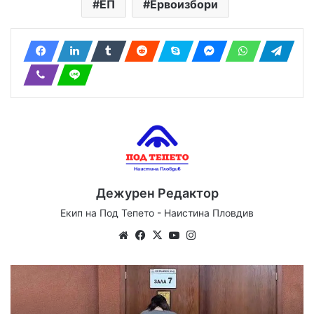
ЕП
Ервоизбори
Дежурен Редактор
Екип на Под Тепето - Наистина Пловдив
We
Fa
X
Yo
Ins
bsi
ce
uT
tag
te
bo
ub
ra
ok
e
m