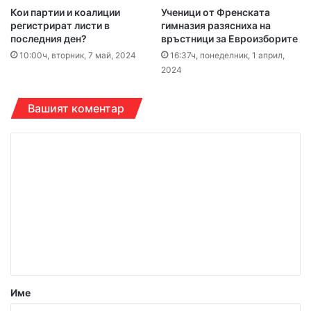
Кои партии и коалиции
Ученици от Френската
регистрират листи в
гимназия разясниха на
последния ден?
връстници за Евроизборите
10:00ч, вторник, 7 май, 2024
16:37ч, понеделник, 1 април,
2024
Вашият коментар
К
о
м
е
н
т
а
р
Име
: