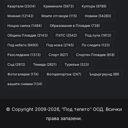
Квартали
(2304)
Криминале
(5973)
Култура
(9789)
Мнения
(12142)
Моите отговори
(115)
Новини
(54283)
Нощна смяна
(1484)
Образование в Пловдив
(736)
Община Пловдив
(2143)
ПУЛС
(2542)
Под лупа
(1613)
Под небето
(6493)
Под ножа
(2745)
По следите
(123)
Разследване
(1313)
Спорт
(827)
Спортен Пловдив
(818)
Съд
(2912)
Темида
(2821)
Туризъм
(323)
Фотогалерия
(174)
Фоторепортаж
(247)
Ъндърграунд
(89)
вашите снимки
(134)
© Copyright 2009-2026, "Под тепето" ООД. Всички
права запазени.