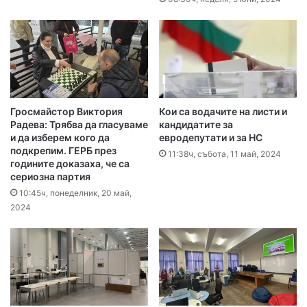
Гросмайстор Виктория
Кои са водачите на листи и
Радева: Трябва да гласуваме
кандидатите за
и да изберем кого да
евродепутати и за НС
подкрепим. ГЕРБ през
11:38ч, събота, 11 май, 2024
годините доказаха, че са
сериозна партия
10:45ч, понеделник, 20 май,
2024