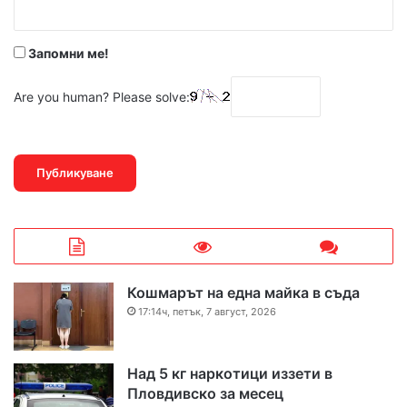
*
Запомни ме!
Are you human? Please solve:
Кошмарът на една майка в съда
17:14ч, петък, 7 август, 2026
Над 5 кг наркотици иззети в
Пловдивско за месец