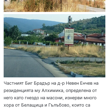
Частният Биг Брадър на д-р Невен Енчев на
резиденцията му Алхимика, определена от
него като гнездо на масони, изнерви много
хора от Белащица и Гълъбово, които са