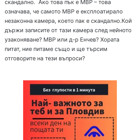
скандално. Ако това пък е МВР – това
означава, че самото МВР е експлоатирало
незаконна камера, което пак е скандално.Кой
държи записите от тази камера след нейното
узаконяване? МВР или д-р Енчев? Хората
питат, ние питаме също и ще търсим
отговорите на тези въпроси?