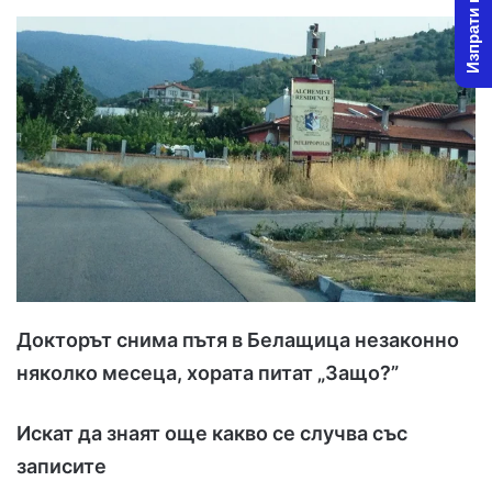
Изпрати новина
l
d
o
a
w
n
o
e
n
m
X
a
i
l
Докторът снима пътя в Белащица незаконно
няколко месеца, хората питат „Защо?”
Искат да знаят още какво се случва със
записите