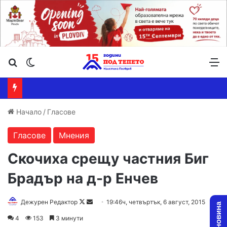
Търсене ...
Switch skin
М
Начало
/
Гласове
Гласове
Мнения
Скочиха срещу частния Биг
Брадър на д-р Енчев
Дежурен Редактор
F
S
19:46ч, четвъртък, 6 август, 2015
o
e
4
153
3 минути
l
n