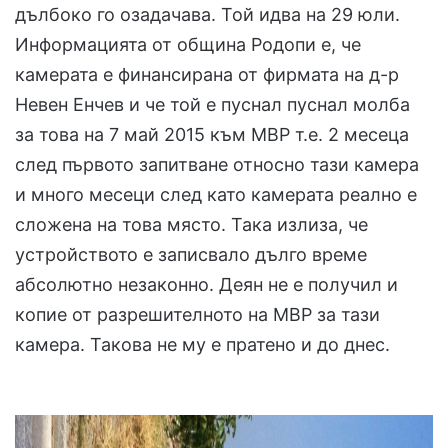
дълбоко го озадачава. Той идва на 29 юли.
Информацията от община Родопи е, че
камерата е финансирана от фирмата на д-р
Невен Енчев и че той е пуснал пуснал молба
за това на 7 май 2015 към МВР т.е. 2 месеца
след първото запитване относно тази камера
и много месеци след като камерата реално е
сложена на това място. Така излиза, че
устройството е записвало дълго време
абсолютно незаконно. Деян не е получил и
копие от разрешителното на МВР за тази
камера. Такова не му е пратено и до днес.