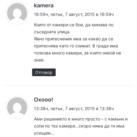
к
kamera
а
16:59ч, петък, 7 август, 2015 в 16:59ч
з
Които от камери се бои, да минава по
а
съседната улица.
:
Явно притеснения има за какво да се
притеснява като го снимат. В града има
толкова много камери, за които никой не
знае.
Отговор
к
Охооо!
а
13:38ч, петък, 7 август, 2015 в 13:38ч
з
Ами решението е много просто – с камъни и
а
сопи по тез камери…скоро няма да ги има
:
усещам…