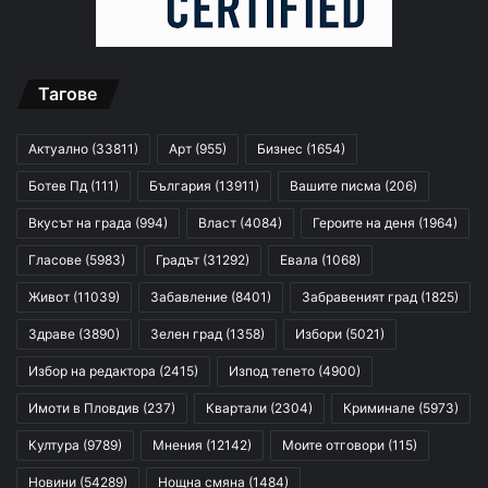
Тагове
Актуално
(33811)
Арт
(955)
Бизнес
(1654)
Ботев Пд
(111)
България
(13911)
Вашите писма
(206)
Вкусът на града
(994)
Власт
(4084)
Героите на деня
(1964)
Гласове
(5983)
Градът
(31292)
Евала
(1068)
Живот
(11039)
Забавление
(8401)
Забравеният град
(1825)
Здраве
(3890)
Зелен град
(1358)
Избори
(5021)
Избор на редактора
(2415)
Изпод тепето
(4900)
Имоти в Пловдив
(237)
Квартали
(2304)
Криминале
(5973)
Култура
(9789)
Мнения
(12142)
Моите отговори
(115)
Новини
(54289)
Нощна смяна
(1484)