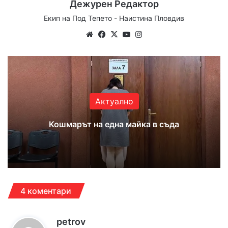
Дежурен Редактор
Екип на Под Тепето - Наистина Пловдив
We
Fa
X
Yo
Ins
bsi
ce
uT
tag
te
bo
ub
ra
ok
e
m
Актуално
Кошмарът на една майка в съда
4 коментари
к
petrov