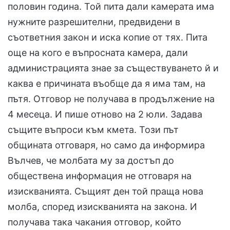
половин година. Той пита дали камерата има
нужните разрешителни, предвидени в
съответния закон и иска копие от тях. Пита
още на кого е въпросната камера, дали
администрацията знае за съществуването й и
каква е причината въобще да я има там, на
пътя. Отговор не получава в продължение на
4 месеца. И пише отново на 2 юли. Задава
същите въпроси към кмета. Този път
общината отговаря, но само да информира
Вълчев, че молбата му за достъп до
обществена информация не отговаря на
изискванията. Същият ден той праща нова
молба, според изискванията на закона. И
получава така чакания отговор, който