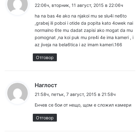
а
22:06ч, вторник, 11 август, 2015 в 22:06ч
з
ha na bas 4e ako na njakoi mu se slu4i ne6to
а
,grabej ili poboi i otide da popita kato 4owek nai
:
normalno 6te mu dadat zapisi ako mogat da mu
pomognat ,na koi puk mu pre4i 4e ima kameri , i
az jiveja na bela6tica i az imam kameri.166
Отговор
к
Наглост
а
21:58ч, петък, 7 август, 2015 в 21:58ч
з
Енчев се бои от нещо, щом е сложил камери
а
:
Отговор