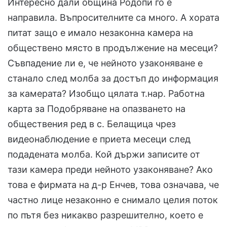
Интересно дали община Родопи го е
направила. Въпросителните са много. А хората
питат защо е имало незаконна камера на
обществено място в продължение на месеци?
Съвпадение ли е, че нейното узаконяване е
станало след молба за достъп до информация
за камерата? Изобщо цялата т.нар. Работна
карта за Подобряване на опазването на
обществения ред в с. Белащица чрез
видеонаблюдение е приета месеци след
подадената молба. Кой държи записите от
тази камера преди нейното узаконяване? Ако
това е фирмата на д-р Енчев, това означава, че
частно лице незаконно е снимало целия поток
по пътя без никакво разрешително, което е