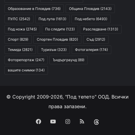
Образование в Пловдив
(736)
Община Пловдив
(2143)
ПУЛС
(2542)
Под лупа
(1613)
Под небето
(6493)
Под ножа
(2745)
По следите
(123)
Разследване
(1313)
Спорт
(829)
Спортен Пловдив
(820)
Съд
(2912)
Темида
(2821)
Туризъм
(323)
Фотогалерия
(174)
Фоторепортаж
(247)
Ъндърграунд
(89)
вашите снимки
(134)
© Copyright 2009-2026, "Под тепето" ООД. Всички
права запазени.
Facebook
YouTube
Instagram
RSS
Threads