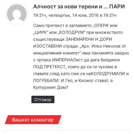
к
Алчност за нови терени и ... ПАРИ
а
19:21ч, четвъртък, 14 юли, 2016 в 19:21ч
з
Само претекст е заглавието „ОПЕРА“ или
а
„ЦИРК“ или „КОЛОДРУМ“ при множеството
:
съществуващи ЗАНЕМАРЕНИ И ДОРИ
ИЗОСТАВЕНИ сгради. „Арх. Илко Николов от
инициативния комитет“ има лакомията заедно
с ортака ИМПЕРИАЛист да дига билдинги
ПОД ПРЕТЕКСТ, които да си ги чукаме в
главите след като сме се наКОЛОДРУМИЛИ и
ПОГРЕБАЛИ. И Гео, и Космос стават, а
Културният Дом?
Отговор
Вашият коментар