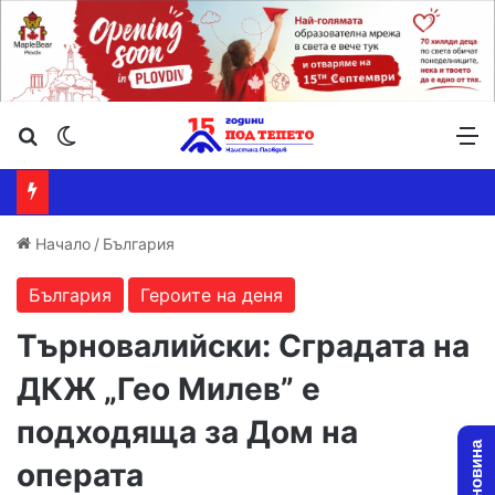
Търсене ...
Switch skin
М
Начало
/
България
България
Героите на деня
Търновалийски: Сградата на
ДКЖ „Гео Милев” е
подходяща за Дом на
операта