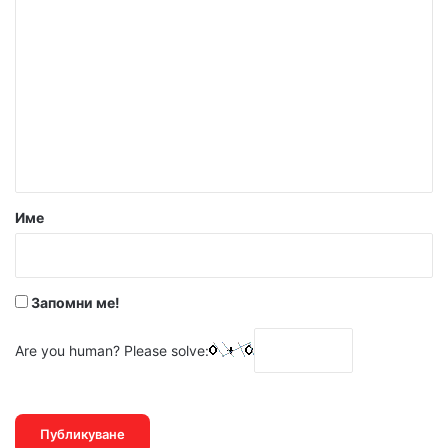
К
о
м
е
н
т
а
р
Име
:
*
Запомни ме!
Are you human? Please solve: