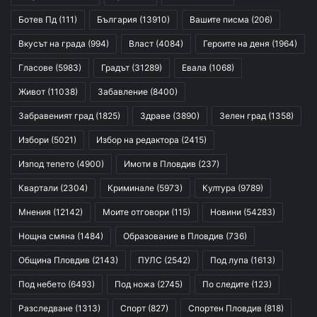
Ботев Пд
(111)
България
(13910)
Вашите писма
(206)
Вкусът на града
(994)
Власт
(4084)
Героите на деня
(1964)
Гласове
(5983)
Градът
(31289)
Евала
(1068)
Живот
(11038)
Забавление
(8400)
Забравеният град
(1825)
Здраве
(3890)
Зелен град
(1358)
Избори
(5021)
Избор на редактора
(2415)
Изпод тепето
(4900)
Имоти в Пловдив
(237)
Квартали
(2304)
Криминале
(5973)
Култура
(9789)
Мнения
(12142)
Моите отговори
(115)
Новини
(54283)
Нощна смяна
(1484)
Образование в Пловдив
(736)
Община Пловдив
(2143)
ПУЛС
(2542)
Под лупа
(1613)
Под небето
(6493)
Под ножа
(2745)
По следите
(123)
Разследване
(1313)
Спорт
(827)
Спортен Пловдив
(818)