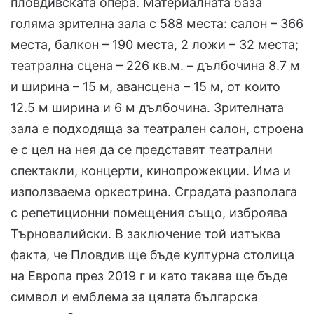
пловдивската опера. Материалната база
голяма зрителна зала с 588 места: салон – 366
места, балкон – 190 места, 2 ложи – 32 места;
театрална сцена – 226 кв.м. – дълбочина 8.7 м
и ширина – 15 м, авансцена – 15 м, от които
12.5 м ширина и 6 м дълбочина. Зрителната
зала е подходяща за театрален салон, строена
е с цел на нея да се представят театрални
спектакли, концерти, кинопрожекции. Има и
използваема оркестрина. Сградата разполага
с репетиционни помещения също, изброява
Търновалийски. В заключение той изтъква
факта, че Пловдив ще бъде културна столица
на Европа през 2019 г и като такава ще бъде
символ и емблема за цялата българска