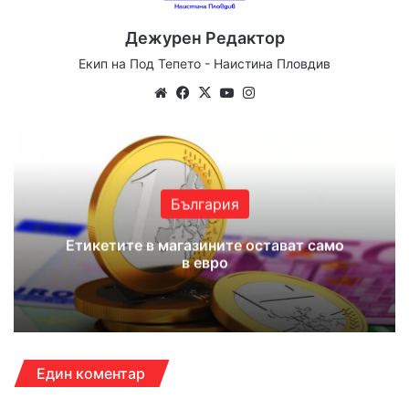
Дежурен Редактор
Екип на Под Тепето - Наистина Пловдив
We
Fa
X
Yo
Ins
bsi
ce
uT
tag
te
bo
ub
ra
ok
e
m
България
Етикетите в магазините остават само
в евро
Един коментар