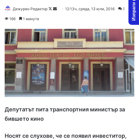
Изпрати новина
Дежурен Редактор
F
S
12:13ч, сряда, 13 юли, 2016
1
o
e
166
1 минута
l
n
l
d
o
a
w
n
o
e
n
m
X
a
i
l
Депутатът пита транспортния министър за
бившето кино
Носят се слухове, че се появил инвеститор,