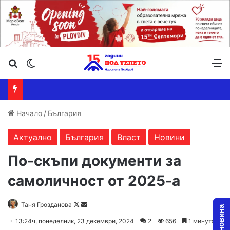
Търсене ...
Switch skin
М
Начало
/
България
Актуално
България
Власт
Новини
По-скъпи документи за
самоличност от 2025-а
Follow
Send
Таня Грозданова
on
an
13:24ч, понеделник, 23 декември, 2024
2
656
1 минута
X
email