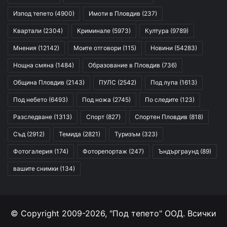
Изпод тепето
(4900)
Имоти в Пловдив
(237)
Квартали
(2304)
Криминале
(5973)
Култура
(9789)
Мнения
(12142)
Моите отговори
(115)
Новини
(54283)
Нощна смяна
(1484)
Образование в Пловдив
(736)
Община Пловдив
(2143)
ПУЛС
(2542)
Под лупа
(1613)
Под небето
(6493)
Под ножа
(2745)
По следите
(123)
Разследване
(1313)
Спорт
(827)
Спортен Пловдив
(818)
Съд
(2912)
Темида
(2821)
Туризъм
(323)
Фотогалерия
(174)
Фоторепортаж
(247)
Ъндърграунд
(89)
вашите снимки
(134)
© Copyright 2009-2026, "Под тепето" ООД. Всички