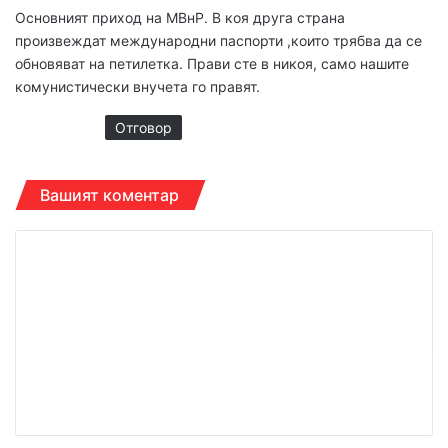
а
Основният приход на МВнР. В коя друга страна
:
произвеждат международни паспорти ,които трябва да се
обновяват на петилетка. Прави сте в никоя, само нашите
комунистически внучета го правят.
Отговор
Вашият коментар
К
о
м
е
н
т
а