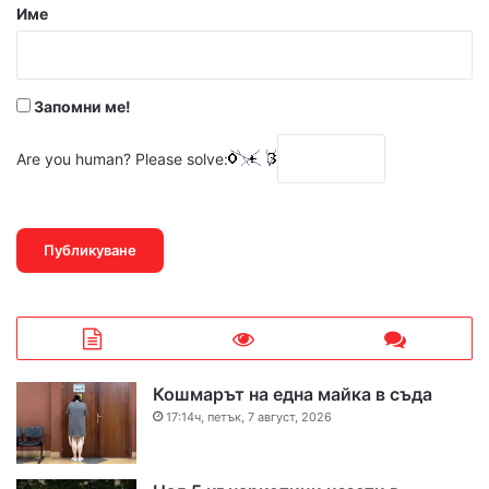
р
Име
:
*
Запомни ме!
Are you human? Please solve:
Кошмарът на една майка в съда
17:14ч, петък, 7 август, 2026