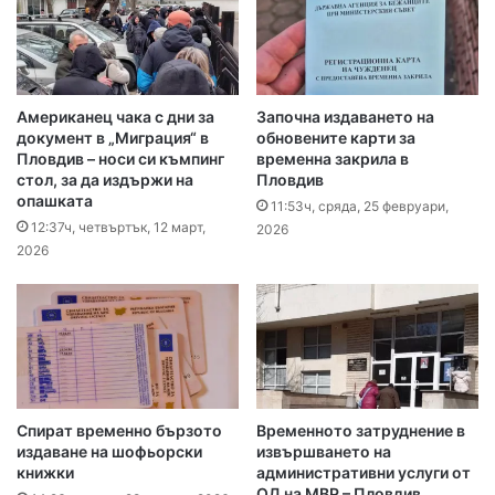
Американец чака с дни за
Започна издаването на
документ в „Миграция“ в
обновените карти за
Пловдив – носи си къмпинг
временна закрила в
стол, за да издържи на
Пловдив
опашката
11:53ч, сряда, 25 февруари,
12:37ч, четвъртък, 12 март,
2026
2026
Спират временно бързото
Временното затруднение в
издаване на шофьорски
извършването на
книжки
административни услуги от
ОД на МВР – Пловдив