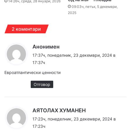
14:26ч, сряда, 28 януари, 2026
09:03ч, петък, 5 декември,
2025
2 коментари
к
Анонимен
а
17:37ч, понеделник, 23 декември, 2024 в
з
17:37ч
а
Евроатлантически ценности
:
Отговор
к
АЯТОЛАХ ХУМАНЕН
а
17:23ч, понеделник, 23 декември, 2024 в
з
17:23ч