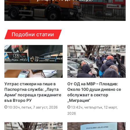
Подобни статии
Ултрас стикери на гише в
От ОД на МВР – Пловдив:
Паспортна служба: „Лаута
Около 100 души дневно се
Арми“ посреща гражданите
обслужват в сектор
във Второ РУ
„Миграция“
10:30ч, петък, 7 август, 2026
13:42ч, четвъртък, 12 март,
2026