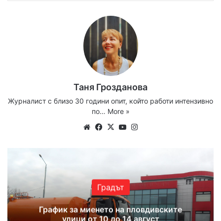
Таня Грозданова
Журналист с близо 30 години опит, който работи интензивно
по…
More »
Website
Facebook
X
YouTube
Instagram
Градът
График за миенето на пловдивските
улици от 10 до 14 август