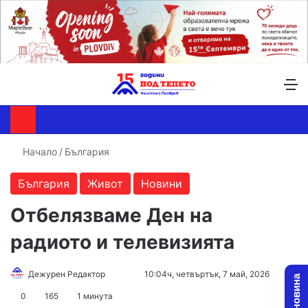
Търсене ...
Switch skin
М
Начало
/
България
България
Живот
Новини
Отбелязваме Ден на
радиото и телевизията
Follow
Send
Дежурен Редактор
10:04ч, четвъртък, 7 май, 2026
on
an
0
165
1 минута
X
email