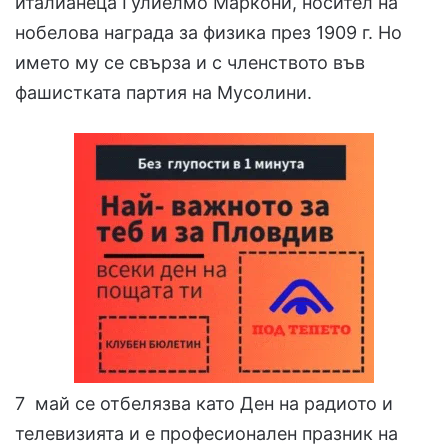
италианеца Гулиелмо Маркони, носител на
нобелова награда за физика през 1909 г. Но
името му се свърза и с членството във
фашистката партия на Мусолини.
7 май се отбелязва като Ден на радиото и
телевизията и е професионален празник на