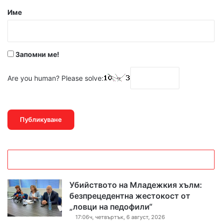
р
Име
:
*
Запомни ме!
Are you human? Please solve:
Убийството на Младежкия хълм:
безпрецедентна жестокост от
„ловци на педофили“
17:06ч, четвъртък, 6 август, 2026