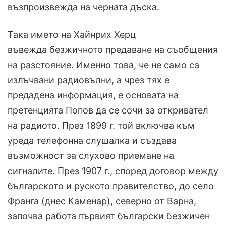
възпроизвежда на черната дъска.
Така името на Хайнрих Херц
въвежда безжичното предаване на съобщения
на разстояние. Именно това, че не само са
излъчвани радиовълни, а чрез тях е
предадена информация, е основата на
претенцията Попов да се сочи за откривател
на радиото. През 1899 г. той включва към
уреда телефонна слушалка и създава
възможност за слухово приемане на
сигналите. През 1907 г., според договор между
българското и руското правителство, до село
Франга (днес Каменар), северно от Варна,
започва работа първият български безжичен