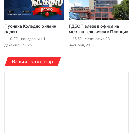
Пуснаха Коледно онлайн
ГДБОП влезе в офиса на
радио
местна телевизия в Пловдив
10:27ч, понеделник, 1
16:57ч, четвъртък, 23
декември, 2025
ноември, 2023
Вашият коментар
К
о
м
е
н
т
а