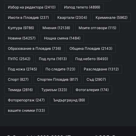
Избор на редактора
(2410)
Изпод тепето
(4899)
Имоти в Пловдив
(237)
Квартали
(2304)
Криминале
(5962)
Култура
(9786)
Мнения
(12138)
Моите отговори
(115)
Новини
(54257)
Нощна смяна
(1484)
Образование в Пловдив
(736)
Община Пловдив
(2143)
ПУЛС
(2542)
Под лупа
(1613)
Под небето
(6493)
Под ножа
(2745)
По следите
(123)
Разследване
(1312)
Спорт
(827)
Спортен Пловдив
(817)
Съд
(2907)
Темида
(2816)
Туризъм
(323)
Фотогалерия
(174)
Фоторепортаж
(247)
Ъндърграунд
(89)
вашите снимки
(133)