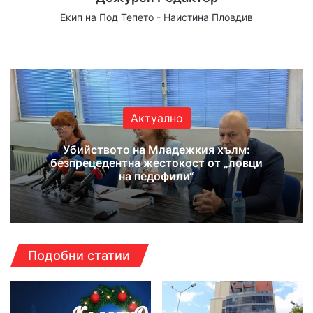
Екип на Под Тепето - Наистина Пловдив
Website
Facebook
X
YouTube
Instagram
Актуално
Убийството на Младежкия хълм:
безпрецедентна жестокост от „ловци
на педофили“
Подобни статии