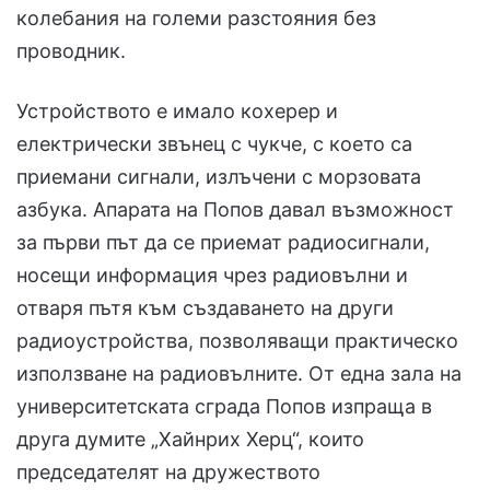
колебания на големи разстояния без
проводник.
Устройството е имало кохерер и
електрически звънец с чукче, с което са
приемани сигнали, излъчени с морзовата
азбука. Апарата на Попов давал възможност
за първи път да се приемат радиосигнали,
носещи информация чрез радиовълни и
отваря пътя към създаването на други
радиоустройства, позволяващи практическо
използване на радиовълните. От една зала на
университетската сграда Попов изпраща в
друга думите „Хайнрих Херц“, които
председателят на дружеството