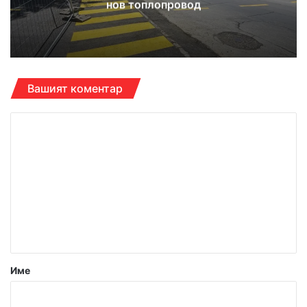
нов топлопровод
Вашият коментар
К
о
м
е
н
т
а
р
Име
: