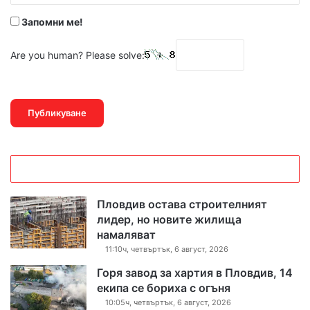
*
Запомни ме!
Are you human? Please solve:
Пловдив остава строителният
лидер, но новите жилища
намаляват
11:10ч, четвъртък, 6 август, 2026
Горя завод за хартия в Пловдив, 14
екипа се бориха с огъня
10:05ч, четвъртък, 6 август, 2026