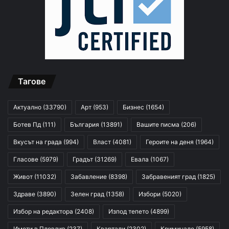
Тагове
Актуално
(33790)
Арт
(953)
Бизнес
(1654)
Ботев Пд
(111)
България
(13891)
Вашите писма
(206)
Вкусът на града
(994)
Власт
(4081)
Героите на деня
(1964)
Гласове
(5979)
Градът
(31269)
Евала
(1067)
Живот
(11032)
Забавление
(8398)
Забравеният град
(1825)
Здраве
(3890)
Зелен град
(1358)
Избори
(5020)
Избор на редактора
(2408)
Изпод тепето
(4899)
Имоти в Пловдив
(237)
Квартали
(2302)
Криминале
(5958)