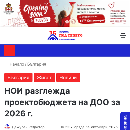
Търсене ...
Switch skin
М
Начало
/
България
България
Живот
Новини
НОИ разглежда
проектобюджета на ДОО за
2026 г.
Follow
Send
Дежурен Редактор
08:23ч, сряда, 29 октомври, 2025