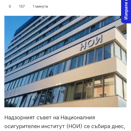
Изпрати новина
on
an
0
157
1 минута
X
email
Надзорният съвет на Националния
осигурителен институт (НОИ) се събира днес,