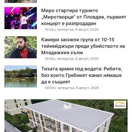
Миро стартира турнето
„Миротворци“ от Пловдив, първият
концерт е разпродаден
10:02ч, четвъртък, 6 август, 2026
Камери заснели група от 10-15
тийнейджъри преди убийството на
Младежкия хълм
10:00ч, четвъртък, 6 август, 2026
Тихата армия под водата: Рибите,
без които Гребният канал нямаше
да е същият
09:50ч, четвъртък, 6 август, 2026