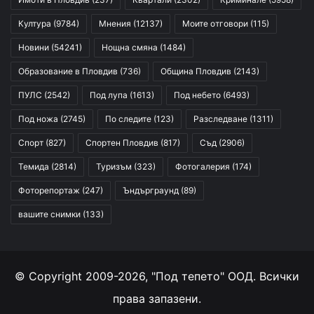
Култура
(9784)
Мнения
(12137)
Моите отговори
(115)
Новини
(54241)
Нощна смяна
(1484)
Образование в Пловдив
(736)
Община Пловдив
(2143)
ПУЛС
(2542)
Под лупа
(1613)
Под небето
(6493)
Под ножа
(2745)
По следите
(123)
Разследване
(1311)
Спорт
(827)
Спортен Пловдив
(817)
Съд
(2906)
Темида
(2814)
Туризъм
(323)
Фотогалерия
(174)
Фоторепортаж
(247)
Ъндърграунд
(89)
вашите снимки
(133)
© Copyright 2009-2026, "Под тепето" ООД. Всички
права запазени.