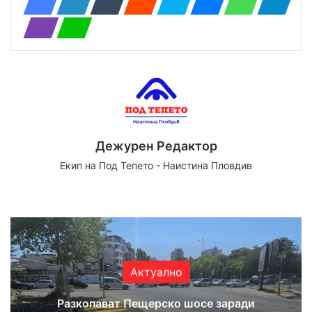
Дежурен Редактор
Екип на Под Тепето - Наистина Пловдив
Website
Facebook
X
YouTube
Instagram
Актуално
Разкопават Пещерско шосе заради