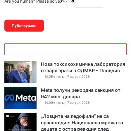
Are you human? Please solve:
Нова токсикохимична лаборатория
отваря врати в ОДМВР – Пловдив
14:05ч, петък, 7 август, 2026
Meta получи рекордна санкция от
942 млн. долара
14:00ч, петък, 7 август, 2026
„Ловците на педофили“ не са
правосъдие: Национална мрежа за
децата с остра реакция след