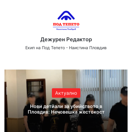
Дежурен Редактор
Екип на Под Тепето - Наистина Пловдив
Website
Facebook
X
YouTube
Instagram
Актуално
Нови детйали за убийството в
Пловдив: Нечовешка жестокост