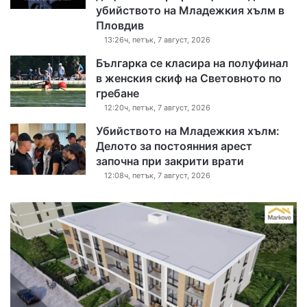
убийството на Младежкия хълм в
Пловдив
13:26ч, петък, 7 август, 2026
Българка се класира на полуфинал
в женския скиф на Световното по
гребане
12:20ч, петък, 7 август, 2026
Убийството на Младежкия хълм:
Делото за постоянния арест
започна при закрити врати
12:08ч, петък, 7 август, 2026