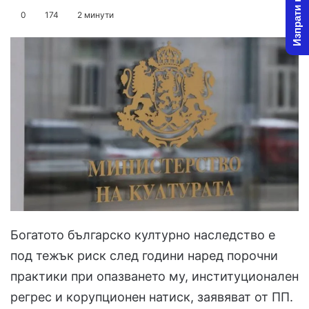
Изпрати новина
on
an
0
174
2 минути
X
email
Богатото българско културно наследство е
под тежък риск след години наред порочни
практики при опазването му, институционален
регрес и корупционен натиск, заявяват от ПП.