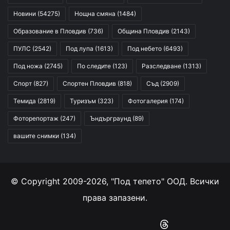
Новини
(54275)
Нощна смяна
(1484)
Образование в Пловдив
(736)
Община Пловдив
(2143)
ПУЛС
(2542)
Под лупа
(1613)
Под небето
(6493)
Под ножа
(2745)
По следите
(123)
Разследване
(1313)
Спорт
(827)
Спортен Пловдив
(818)
Съд
(2909)
Темида
(2819)
Туризъм
(323)
Фотогалерия
(174)
Фоторепортаж
(247)
Ъндърграунд
(89)
вашите снимки
(134)
© Copyright 2009-2026, "Под тепето" ООД. Всички
права запазени.
Facebook
YouTube
Instagram
RSS
Threads