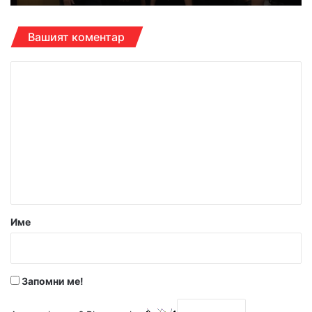
Вашият коментар
К
о
м
е
н
т
а
р
Име
:
*
Запомни ме!