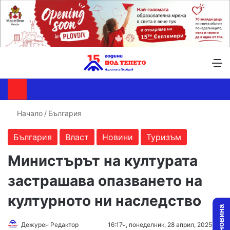
Търсене ...
Switch skin
М
Начало
/
България
България
Власт
Новини
Туризъм
Министърът на културата
застрашава опазването на
културното ни наследство
Follow
Send
Дежурен Редактор
16:17ч, понеделник, 28 април, 2025