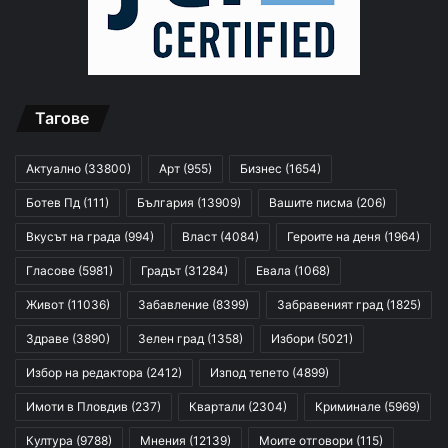
Тагове
Актуално
(33800)
Арт
(955)
Бизнес
(1654)
Ботев Пд
(111)
България
(13909)
Вашите писма
(206)
Вкусът на града
(994)
Власт
(4084)
Героите на деня
(1964)
Гласове
(5981)
Градът
(31284)
Евала
(1068)
Живот
(11036)
Забавление
(8399)
Забравеният град
(1825)
Здраве
(3890)
Зелен град
(1358)
Избори
(5021)
Избор на редактора
(2412)
Изпод тепето
(4899)
Имоти в Пловдив
(237)
Квартали
(2304)
Криминале
(5969)
Култура
(9788)
Мнения
(12139)
Моите отговори
(115)