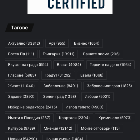
Тагове
Актуално
(33812)
Арт
(955)
Бизнес
(1654)
Ботев Пд
(111)
България
(13911)
Вашите писма
(206)
Вкусът на града
(994)
Власт
(4084)
Героите на деня
(1964)
Гласове
(5983)
Градът
(31292)
Евала
(1068)
Живот
(11040)
Забавление
(8401)
Забравеният град
(1825)
Здраве
(3890)
Зелен град
(1358)
Избори
(5021)
Избор на редактора
(2415)
Изпод тепето
(4900)
Имоти в Пловдив
(237)
Квартали
(2304)
Криминале
(5973)
Култура
(9789)
Мнения
(12142)
Моите отговори
(115)
Новини
(54290)
Нощна смяна
(1484)