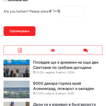
Are you human? Please solve:
Пловдив ще е домакин на още две
Световни по гребане догодина
12:22ч, неделя, 9 август, 2026
6000 декара горяха край
Асеновград, пожарът е овладян
17:07ч, събота, 8 август, 2026
Дрон се е взривил в българското