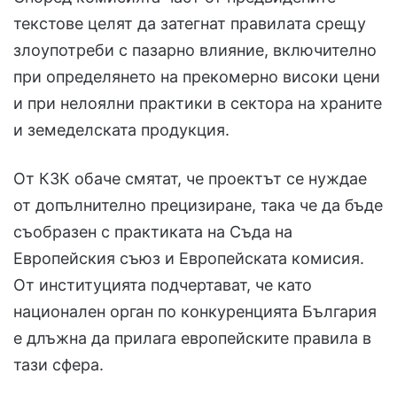
текстове целят да затегнат правилата срещу
злоупотреби с пазарно влияние, включително
при определянето на прекомерно високи цени
и при нелоялни практики в сектора на храните
и земеделската продукция.
От КЗК обаче смятат, че проектът се нуждае
от допълнително прецизиране, така че да бъде
съобразен с практиката на Съда на
Европейския съюз и Европейската комисия.
От институцията подчертават, че като
национален орган по конкуренцията България
е длъжна да прилага европейските правила в
тази сфера.