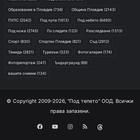
Образование в Пловдив
(736)
Община Пловдив
(2143)
ПУЛС
(2542)
Под лупа
(1613)
Под небето
(6493)
Под ножа
(2745)
По следите
(123)
Разследване
(1313)
Спорт
(830)
Спортен Пловдив
(821)
Съд
(2912)
Темида
(2821)
Туризъм
(323)
Фотогалерия
(174)
Фоторепортаж
(247)
Ъндърграунд
(89)
вашите снимки
(134)
© Copyright 2009-2026, "Под тепето" ООД. Всички
права запазени.
Facebook
YouTube
Instagram
RSS
Threads