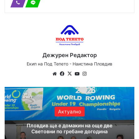
Дежурен Редактор
Екип на Под Тепето - Наистина Пловдив
Website
Facebook
X
YouTube
Instagram
Актуално
Пловдив ще е домакин на още две
Световни по гребане догодина