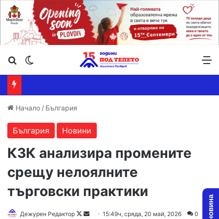
Търсене ...
Switch skin
М
Начало
/
България
България
Новини
КЗК анализира промените
срещу нелоялните
търговски практики
Follow
Send
Дежурен Редактор
15:49ч, сряда, 20 май, 2026
0