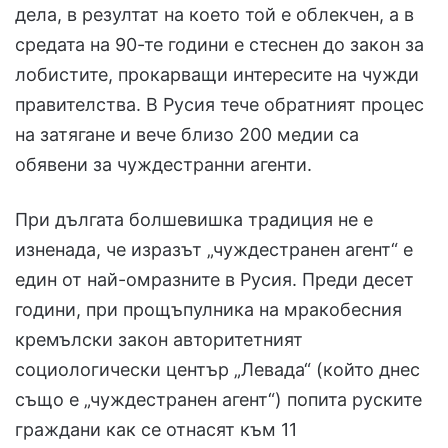
дела, в резултат на което той е облекчен, а в
средата на 90-те години е стеснен до закон за
лобистите, прокарващи интересите на чужди
правителства. В Русия тече обратният процес
на затягане и вече близо 200 медии са
обявени за чуждестранни агенти.
При дългата болшевишка традиция не е
изненада, че изразът „чуждестранен агент“ е
един от най-омразните в Русия. Преди десет
години, при прощъпулника на мракобесния
кремълски закон авторитетният
социологически център „Левада“ (който днес
също е „чуждестранен агент“) попита руските
граждани как се отнасят към 11