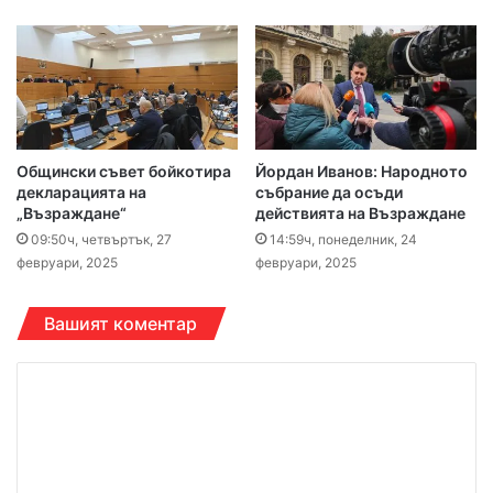
Общински съвет бойкотира
Йордан Иванов: Народното
декларацията на
събрание да осъди
„Възраждане“
действията на Възраждане
09:50ч, четвъртък, 27
14:59ч, понеделник, 24
февруари, 2025
февруари, 2025
Вашият коментар
К
о
м
е