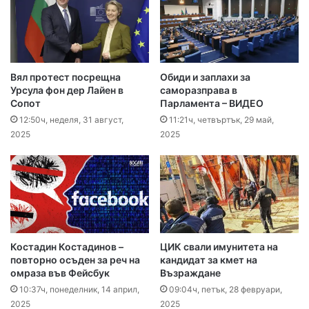
Вял протест посрещна
Обиди и заплахи за
Урсула фон дер Лайен в
саморазправа в
Сопот
Парламента – ВИДЕО
12:50ч, неделя, 31 август,
11:21ч, четвъртък, 29 май,
2025
2025
Костадин Костадинов –
ЦИК свали имунитета на
повторно осъден за реч на
кандидат за кмет на
омраза във Фейсбук
Възраждане
10:37ч, понеделник, 14 април,
09:04ч, петък, 28 февруари,
2025
2025