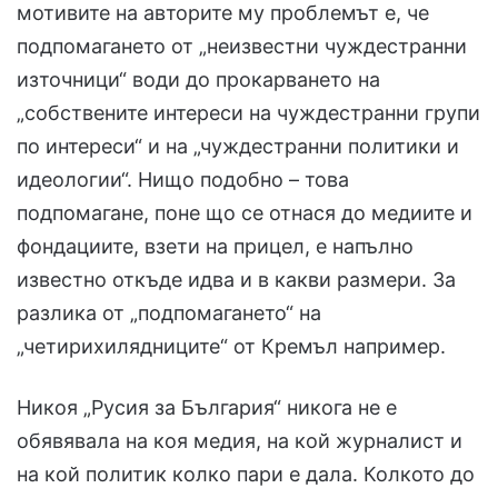
мотивите на авторите му проблемът е, че
подпомагането от „неизвестни чуждестранни
източници“ води до прокарването на
„собствените интереси на чуждестранни групи
по интереси“ и на „чуждестранни политики и
идеологии“. Нищо подобно – това
подпомагане, поне що се отнася до медиите и
фондациите, взети на прицел, е напълно
известно откъде идва и в какви размери. За
разлика от „подпомагането“ на
„четирихилядниците“ от Кремъл например.
Никоя „Русия за България“ никога не е
обявявала на коя медия, на кой журналист и
на кой политик колко пари е дала. Колкото до