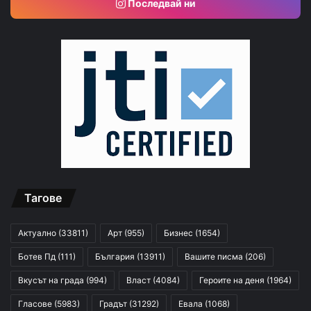
Последвай ни
Тагове
Актуално
(33811)
Арт
(955)
Бизнес
(1654)
Ботев Пд
(111)
България
(13911)
Вашите писма
(206)
Вкусът на града
(994)
Власт
(4084)
Героите на деня
(1964)
Гласове
(5983)
Градът
(31292)
Евала
(1068)