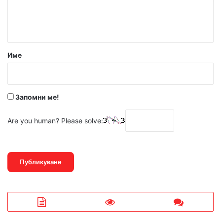
н
т
а
р
Име
:
*
Запомни ме!
Are you human? Please solve: