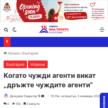
Търсене ...
Switch skin
М
Начало
/
България
България
Новини
Kогато чужди агенти викат
„дръжте чуждите агенти“
Follow
Send
Дежурен Редактор
10:19ч, четвъртък, 3 ноември, 2022
on
an
0
183
3 минути
X
email