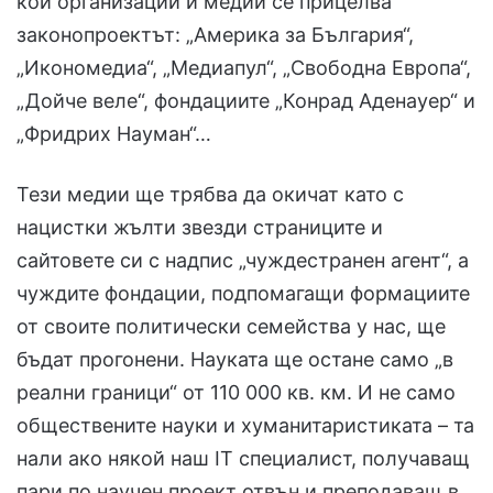
кои организации и медии се прицелва
законопроектът: „Америка за България“,
„Икономедиа“, „Медиапул“, „Свободна Европа“,
„Дойче веле“, фондациите „Конрад Аденауер“ и
„Фридрих Науман“…
Тези медии ще трябва да окичат като с
нацистки жълти звезди страниците и
сайтовете си с надпис „чуждестранен агент“, а
чуждите фондации, подпомагащи формациите
от своите политически семейства у нас, ще
бъдат прогонени. Науката ще остане само „в
реални граници“ от 110 000 кв. км. И не само
обществените науки и хуманитаристиката – та
нали ако някой наш IT специалист, получаващ
пари по научен проект отвън и преподаващ в