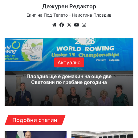
Дежурен Редактор
Екип на Под Тепето - Наистина Пловдив
Website
Facebook
X
YouTube
Instagram
Актуално
Пловдив ще е домакин на още две
Световни по гребане догодина
Подобни статии