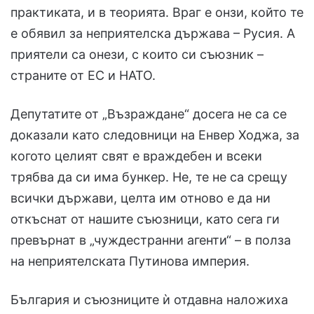
практиката, и в теорията. Враг е онзи, който те
е обявил за неприятелска държава – Русия. А
приятели са онези, с които си съюзник –
страните от ЕС и НАТО.
Депутатите от „Възраждане“ досега не са се
доказали като следовници на Енвер Ходжа, за
когото целият свят е враждебен и всеки
трябва да си има бункер. Не, те не са срещу
всички държави, целта им отново е да ни
откъснат от нашите съюзници, като сега ги
превърнат в „чуждестранни агенти“ – в полза
на неприятелската Путинова империя.
България и съюзниците ѝ отдавна наложиха