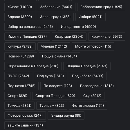
Живот
(11039)
Забавление
(8401)
Забравеният град
(1825)
Здраве
(3890)
Зелен град
(1358)
Избори
(5021)
Избор на редактора
(2415)
Изпод тепето
(4900)
Имоти в Пловдив
(237)
Квартали
(2304)
Криминале
(5973)
Култура
(9789)
Мнения
(12142)
Моите отговори
(115)
Новини
(54289)
Нощна смяна
(1484)
Образование в Пловдив
(736)
Община Пловдив
(2143)
ПУЛС
(2542)
Под лупа
(1613)
Под небето
(6493)
Под ножа
(2745)
По следите
(123)
Разследване
(1313)
Спорт
(829)
Спортен Пловдив
(820)
Съд
(2912)
Темида
(2821)
Туризъм
(323)
Фотогалерия
(174)
Фоторепортаж
(247)
Ъндърграунд
(89)
вашите снимки
(134)