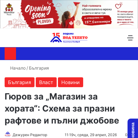
Търсене ...
Switch skin
М
Начало
/
България
България
Власт
Новини
Гюров за „Магазин за
хората“: Схема за празни
рафтове и пълни джобове
Follow
Send
Дежурен Редактор
11:19ч, сряда, 29 април, 2026
0