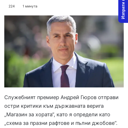
Изпрати новина
on
an
224
1 минута
X
email
Служебният премиер Андрей Гюров отправи
остри критики към държавната верига
„Магазин за хората“, като я определи като
„схема за празни рафтове и пълни джобове“.