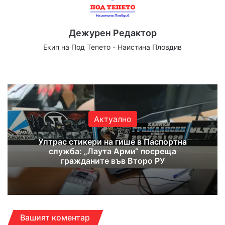
Дежурен Редактор
Екип на Под Тепето - Наистина Пловдив
Website
Facebook
X
YouTube
Instagram
Актуално
Ултрас стикери на гише в Паспортна
служба: „Лаута Арми“ посреща
гражданите във Второ РУ
Вашият коментар