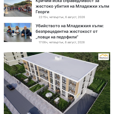
Кричим иска справедливост за
жестоко убития на Младежки хълм
Георги
22:15ч, четвъртък, 6 август, 2026
Убийството на Младежкия хълм:
безпрецедентна жестокост от
„ловци на педофили“
17:06ч, четвъртък, 6 август, 2026