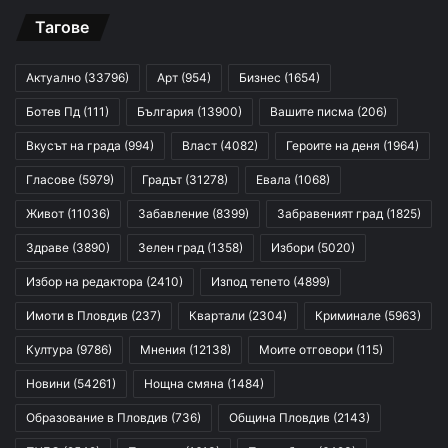
Тагове
Актуално
(33796)
Арт
(954)
Бизнес
(1654)
Ботев Пд
(111)
България
(13900)
Вашите писма
(206)
Вкусът на града
(994)
Власт
(4082)
Героите на деня
(1964)
Гласове
(5979)
Градът
(31278)
Евала
(1068)
Живот
(11036)
Забавление
(8399)
Забравеният град
(1825)
Здраве
(3890)
Зелен град
(1358)
Избори
(5020)
Избор на редактора
(2410)
Изпод тепето
(4899)
Имоти в Пловдив
(237)
Квартали
(2304)
Криминале
(5963)
Култура
(9786)
Мнения
(12138)
Моите отговори
(115)
Новини
(54261)
Нощна смяна
(1484)
Образование в Пловдив
(736)
Община Пловдив
(2143)