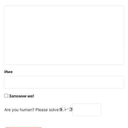
К
о
м
е
н
т
а
р
Име
:
*
Запомни ме!
Are you human? Please solve: