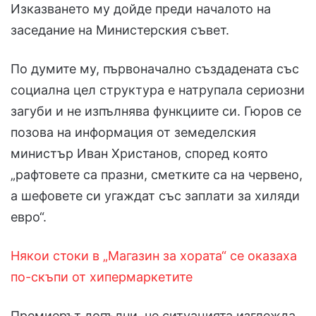
Изказването му дойде преди началото на
заседание на Министерския съвет.
По думите му, първоначално създадената със
социална цел структура е натрупала сериозни
загуби и не изпълнява функциите си. Гюров се
позова на информация от земеделския
министър Иван Христанов, според която
„рафтовете са празни, сметките са на червено,
а шефовете си угаждат със заплати за хиляди
евро“.
Някои стоки в „Магазин за хората“ се оказаха
по-скъпи от хипермаркетите
Премиерът допълни, че ситуацията изглежда