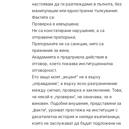
настоявам да ги разглеждаме в пълнота, без
манипулации или едностранни тълкувания.
Фактите са:
Проверка е извършена;
Не са констатирани нарушения, а са
отправени препоръки;
Препоръките не са санкции, нито са
признание за вина;
Академията е предприела действия в
отговор, което показва институционална
отговорност.
Ето защо моят „акцент“ не е върху
„оправдание“, а върху ясно разграничение
между сигнал, проверка и заключение. Това,
че някой е „проверен“, не означава, че е
виновен. Подобни внушения, представяни за
„факти“, уронват престижа на институция с
десетилетна история и хиляди възпитаници,
които не заслужават да бъдат подложени на