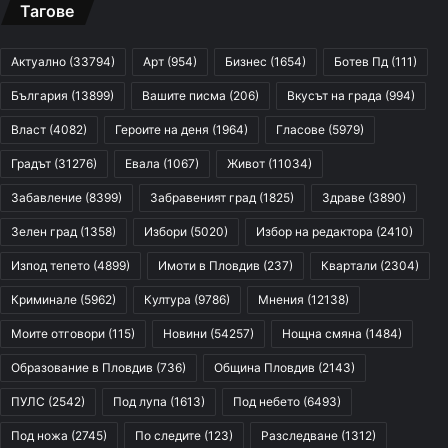
Тагове
Актуално
(33794)
Арт
(954)
Бизнес
(1654)
Ботев Пд
(111)
България
(13899)
Вашите писма
(206)
Вкусът на града
(994)
Власт
(4082)
Героите на деня
(1964)
Гласове
(5979)
Градът
(31276)
Евала
(1067)
Живот
(11034)
Забавление
(8399)
Забравеният град
(1825)
Здраве
(3890)
Зелен град
(1358)
Избори
(5020)
Избор на редактора
(2410)
Изпод тепето
(4899)
Имоти в Пловдив
(237)
Квартали
(2304)
Криминале
(5962)
Култура
(9786)
Мнения
(12138)
Моите отговори
(115)
Новини
(54257)
Нощна смяна
(1484)
Образование в Пловдив
(736)
Община Пловдив
(2143)
ПУЛС
(2542)
Под лупа
(1613)
Под небето
(6493)
Под ножа
(2745)
По следите
(123)
Разследване
(1312)