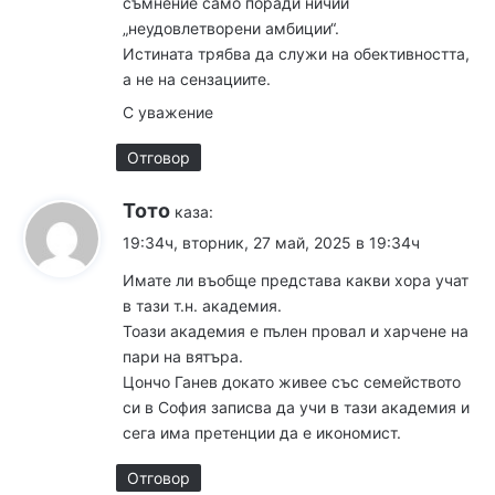
съмнение само поради ничии
„неудовлетворени амбиции“.
Истината трябва да служи на обективността,
а не на сензациите.
С уважение
Отговор
Тото
каза:
19:34ч, вторник, 27 май, 2025 в 19:34ч
Имате ли въобще представа какви хора учат
в тази т.н. академия.
Тоази академия е пълен провал и харчене на
пари на вятъра.
Цончо Ганев докато живее със семейството
си в София записва да учи в тази академия и
сега има претенции да е икономист.
Отговор