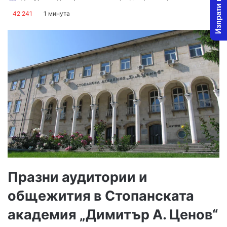
Изпрати новина
on
an
42 241
1 минута
X
email
Празни аудитории и
общежития в Стопанската
академия „Димитър А. Ценов“