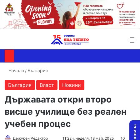
Търсене ...
Switch skin
М
Начало
/
България
България
Власт
Новини
Държавата откри второ
висше училище без реален
учебен процес
Follow
Send
Дежурен Редактор
11:22ч, неделя, 18 май, 2025
10