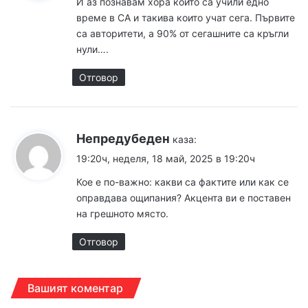
И аз познавам хора които са учили едно
време в СА и такива които учат сега. Първите
са авторитети, а 90% от сегашните са кръгли
нули….
Отговор
Непредубеден
каза:
19:20ч, неделя, 18 май, 2025 в 19:20ч
Кое е по-важно: какви са фактите или как се
оправдава ощипания? Акцента ви е поставен
на грешното място.
Отговор
Вашият коментар