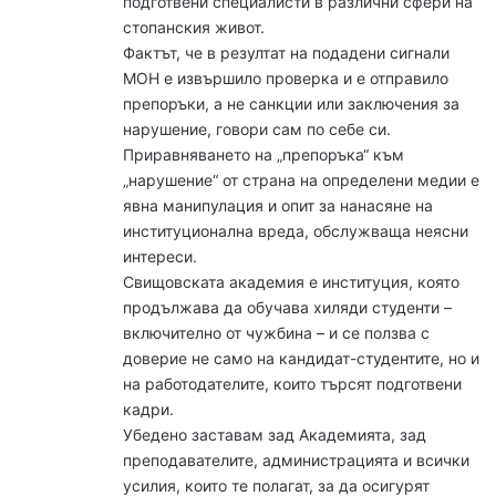
подготвени специалисти в различни сфери на
стопанския живот.
Фактът, че в резултат на подадени сигнали
МОН е извършило проверка и е отправило
препоръки, а не санкции или заключения за
нарушение, говори сам по себе си.
Приравняването на „препоръка“ към
„нарушение“ от страна на определени медии е
явна манипулация и опит за нанасяне на
институционална вреда, обслужваща неясни
интереси.
Свищовската академия е институция, която
продължава да обучава хиляди студенти –
включително от чужбина – и се ползва с
доверие не само на кандидат-студентите, но и
на работодателите, които търсят подготвени
кадри.
Убедено заставам зад Академията, зад
преподавателите, администрацията и всички
усилия, които те полагат, за да осигурят