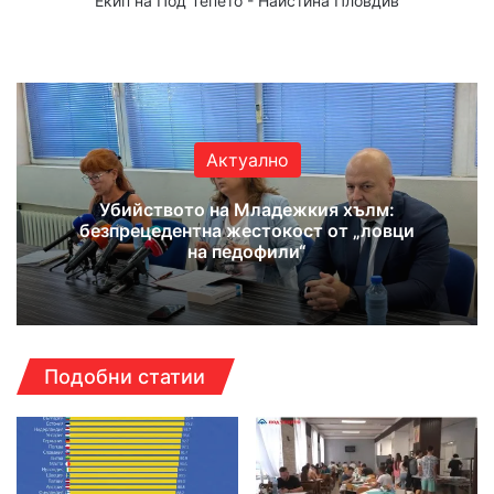
Екип на Под Тепето - Наистина Пловдив
Website
Facebook
X
YouTube
Instagram
Актуално
Убийството на Младежкия хълм:
безпрецедентна жестокост от „ловци
на педофили“
Подобни статии