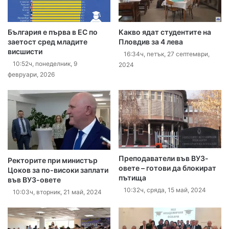
България е първа в ЕС по
Какво ядат студентите на
заетост сред младите
Пловдив за 4 лева
висшисти
16:34ч, петък, 27 септември,
10:52ч, понеделник, 9
2024
февруари, 2026
Преподаватели във ВУЗ-
Ректорите при министър
овете – готови да блокират
Цоков за по-високи заплати
пътища
във ВУЗ-овете
10:32ч, сряда, 15 май, 2024
10:03ч, вторник, 21 май, 2024