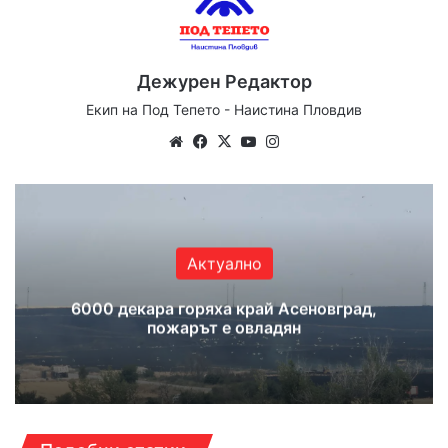
Дежурен Редактор
Екип на Под Тепето - Наистина Пловдив
Website
Facebook
X
YouTube
Instagram
Актуално
6000 декара горяха край Асеновград,
пожарът е овладян