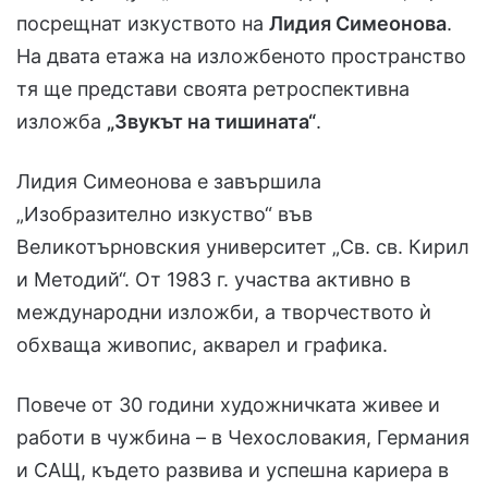
посрещнат изкуството на
Лидия Симеонова
.
На двата етажа на изложбеното пространство
тя ще представи своята ретроспективна
изложба
„Звукът на тишината“
.
Лидия Симеонова е завършила
„Изобразително изкуство“ във
Великотърновския университет „Св. св. Кирил
и Методий“. От 1983 г. участва активно в
международни изложби, а творчеството ѝ
обхваща живопис, акварел и графика.
Повече от 30 години художничката живее и
работи в чужбина – в Чехословакия, Германия
и САЩ, където развива и успешна кариера в