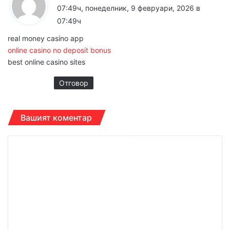
а
07:49ч, понеделник, 9 февруари, 2026 в
з
07:49ч
а
real money casino app
:
online casino no deposit bonus
best online casino sites
Отговор
Вашият коментар
К
о
м
е
н
т