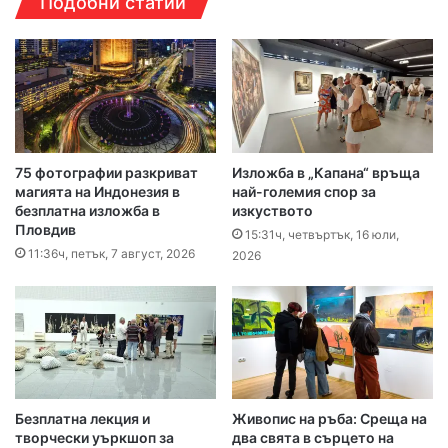
Подобни статии
75 фотографии разкриват
Изложба в „Капана“ връща
магията на Индонезия в
най-големия спор за
безплатна изложба в
изкуството
Пловдив
15:31ч, четвъртък, 16 юли,
11:36ч, петък, 7 август, 2026
2026
Безплатна лекция и
Живопис на ръба: Среща на
творчески уъркшоп за
два свята в сърцето на