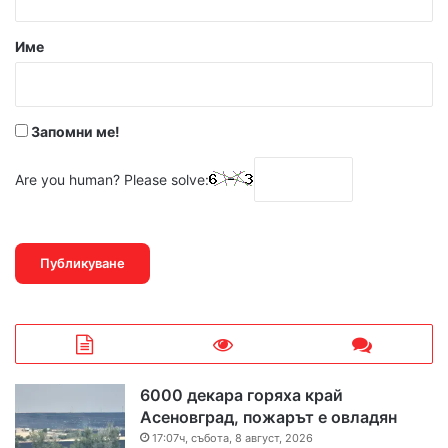
а
р
Име
:
*
Запомни ме!
Are you human? Please solve:
6000 декара горяха край
Асеновград, пожарът е овладян
17:07ч, събота, 8 август, 2026