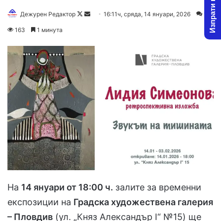
Изпрати новина
Follow
Send
Дежурен Редактор
16:11ч, сряда, 14 януари, 2026
1
on
an
163
1 минута
X
email
На
14 януари от 18:00 ч.
залите за временни
експозиции на
Градска художествена галерия
– Пловдив
(ул. „Княз Александър I“ №15) ще