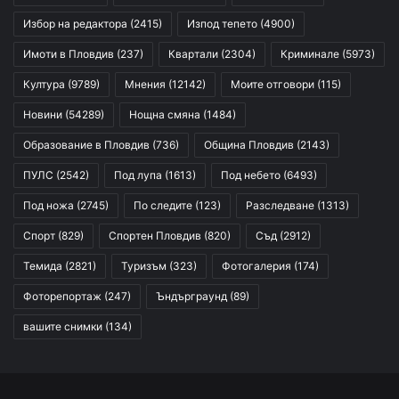
Избор на редактора
(2415)
Изпод тепето
(4900)
Имоти в Пловдив
(237)
Квартали
(2304)
Криминале
(5973)
Култура
(9789)
Мнения
(12142)
Моите отговори
(115)
Новини
(54289)
Нощна смяна
(1484)
Образование в Пловдив
(736)
Община Пловдив
(2143)
ПУЛС
(2542)
Под лупа
(1613)
Под небето
(6493)
Под ножа
(2745)
По следите
(123)
Разследване
(1313)
Спорт
(829)
Спортен Пловдив
(820)
Съд
(2912)
Темида
(2821)
Туризъм
(323)
Фотогалерия
(174)
Фоторепортаж
(247)
Ъндърграунд
(89)
вашите снимки
(134)