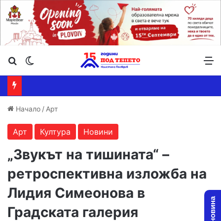
Търсене ...
Switch skin
М
Начало
/
Арт
Арт
Култура
Новини
„Звукът на тишината“ –
ретроспективна изложба на
Лидия Симеонова в
Градската галерия