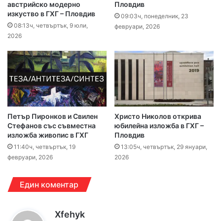
австрийско модерно
Пловдив
изкуство в ГХГ – Пловдив
09:03ч, понеделник, 23
08:13ч, четвъртък, 9 юли,
февруари, 2026
2026
Петър Пиронков и Свилен
Христо Николов открива
Стефанов със съвместна
юбилейна изложба в ГХГ –
изложба живопис в ГХГ
Пловдив
11:40ч, четвъртък, 19
13:05ч, четвъртък, 29 януари,
февруари, 2026
2026
Един коментар
к
Xfehyk