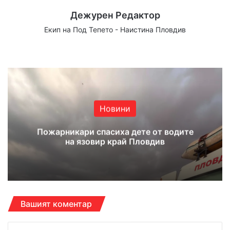
Дежурен Редактор
Екип на Под Тепето - Наистина Пловдив
Website
Facebook
X
YouTube
Instagram
Новини
Пожарникари спасиха дете от водите
на язовир край Пловдив
Вашият коментар
К