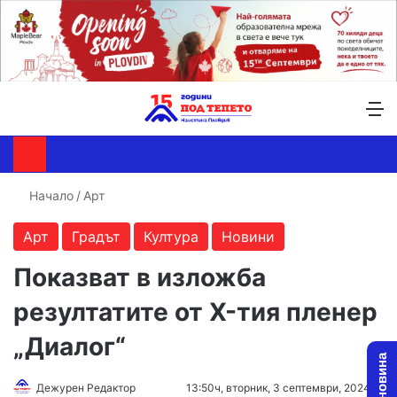
Търсене ...
Switch skin
М
Начало
/
Арт
Арт
Градът
Култура
Новини
Показват в изложба
резултатите от X-тия пленер
„Диалог“
Follow
Send
Дежурен Редактор
13:50ч, вторник, 3 септември, 2024