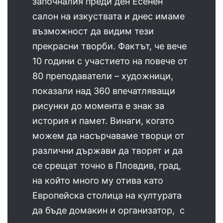
започналия преди ден Есенен
салон на изкуствата и днес имаме
възможност да видим тези
прекрасни творби. Фактът, че вече
10 години с участието на повече от
80 преподаватели – художници,
показали над 360 впечатляващи
рисунки до момента е знак за
история и памет. Винаги, когато
можем да насърчаваме творци от
различни държави да творят и да
се срещат точно в Пловдив, град,
на който много му отива като
Европейска столица на културата
да бъде домакин и организатор, с