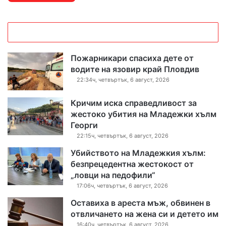
Пожарникари спасиха дете от
водите на язовир край Пловдив
22:34ч, четвъртък, 6 август, 2026
Кричим иска справедливост за
жестоко убития на Младежки хълм
Георги
22:15ч, четвъртък, 6 август, 2026
Убийството на Младежкия хълм:
безпрецедентна жестокост от
„ловци на педофили“
17:06ч, четвъртък, 6 август, 2026
Оставиха в ареста мъж, обвинен в
отвличането на жена си и детето им
16:40ч, четвъртък, 6 август, 2026