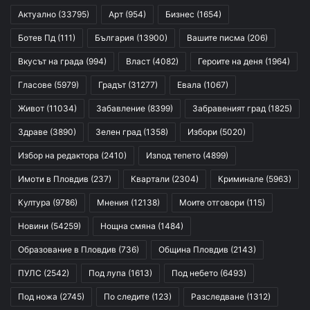
Актуално
(33795)
Арт
(954)
Бизнес
(1654)
Ботев Пд
(111)
България
(13900)
Вашите писма
(206)
Вкусът на града
(994)
Власт
(4082)
Героите на деня
(1964)
Гласове
(5979)
Градът
(31277)
Евала
(1067)
Живот
(11034)
Забавление
(8399)
Забравеният град
(1825)
Здраве
(3890)
Зелен град
(1358)
Избори
(5020)
Избор на редактора
(2410)
Изпод тепето
(4899)
Имоти в Пловдив
(237)
Квартали
(2304)
Криминале
(5963)
Култура
(9786)
Мнения
(12138)
Моите отговори
(115)
Новини
(54259)
Нощна смяна
(1484)
Образование в Пловдив
(736)
Община Пловдив
(2143)
ПУЛС
(2542)
Под лупа
(1613)
Под небето
(6493)
Под ножа
(2745)
По следите
(123)
Разследване
(1312)