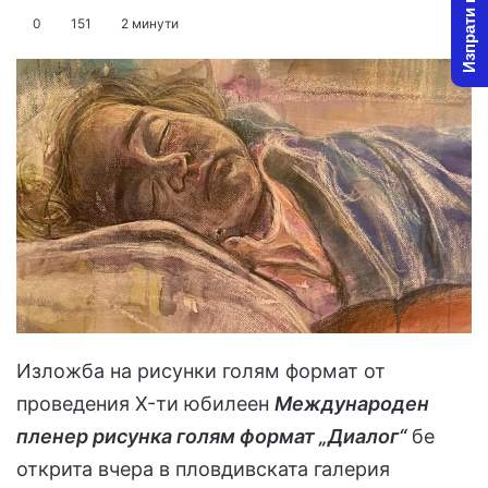
Изпрати новина
on
an
0
151
2 минути
X
email
Изложба на рисунки голям формат от
проведения X-ти юбилеен
Международен
пленер рисунка голям формат „Диалог“
бе
открита вчера в пловдивската галерия