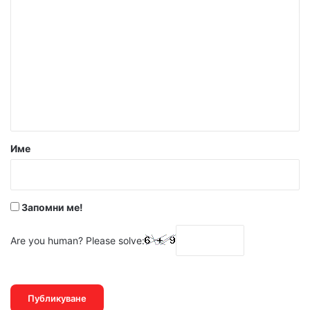
о
м
е
н
т
а
р
Име
:
*
Запомни ме!
Are you human? Please solve: