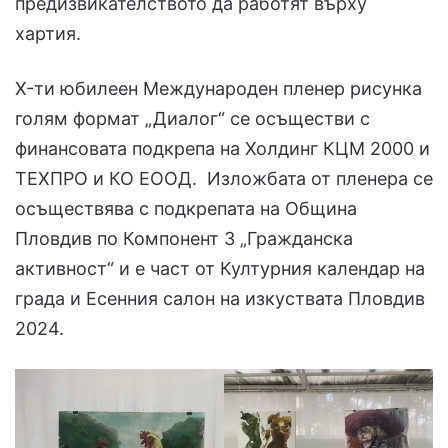
предизвикателството да работят върху
хартия.
X-ти юбилеен Международен пленер рисунка
голям формат „Диалог“ се осъществи с
финансовата подкрепа на Холдинг КЦМ 2000 и
ТЕХПРО и КО ЕООД. Изложбата от пленера се
осъществява с подкрепата на Община
Пловдив по Компонент 3 „Гражданска
активност“ и е част от Културния календар на
града и Есенния салон на изкуствата Пловдив
2024.