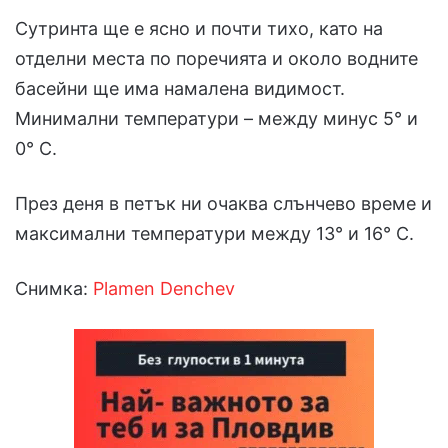
Сутринта ще е ясно и почти тихо, като на
отделни места по поречията и около водните
басейни ще има намалена видимост.
Минимални температури – между минус 5° и
0° С.
През деня в петък ни очаква слънчево време и
максимални температури между 13° и 16° С.
Снимка:
Plamen Denchev