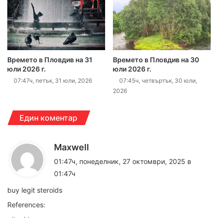
Времето в Пловдив на 31
Времето в Пловдив на 30
юли 2026 г.
юли 2026 г.
07:47ч, петък, 31 юли, 2026
07:45ч, четвъртък, 30 юли,
2026
Един коментар
к
Maxwell
а
01:47ч, понеделник, 27 октомври, 2025 в
з
01:47ч
а
buy legit steroids
:
References: