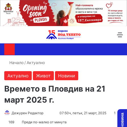
Търсене ...
Switch skin
М
Начало
/
Актуално
Актуално
Живот
Новини
Времето в Пловдив на 21
март 2025 г.
Follow
Send
Дежурен Редактор
07:50ч, петък, 21 март, 2025
1
on
an
169
Преди по-малко от минута
X
email