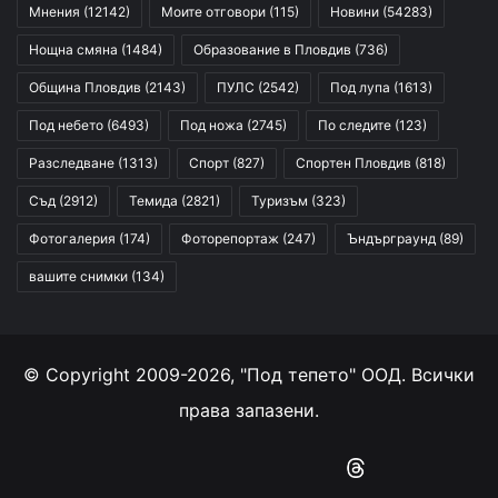
Мнения
(12142)
Моите отговори
(115)
Новини
(54283)
Нощна смяна
(1484)
Образование в Пловдив
(736)
Община Пловдив
(2143)
ПУЛС
(2542)
Под лупа
(1613)
Под небето
(6493)
Под ножа
(2745)
По следите
(123)
Разследване
(1313)
Спорт
(827)
Спортен Пловдив
(818)
Съд
(2912)
Темида
(2821)
Туризъм
(323)
Фотогалерия
(174)
Фоторепортаж
(247)
Ъндърграунд
(89)
вашите снимки
(134)
© Copyright 2009-2026, "Под тепето" ООД. Всички
права запазени.
Facebook
YouTube
Instagram
RSS
Threads