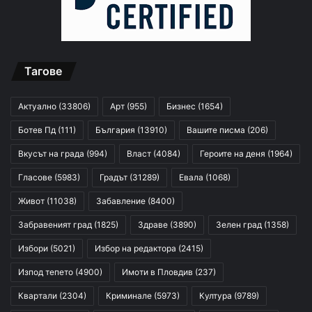
Тагове
Актуално
(33806)
Арт
(955)
Бизнес
(1654)
Ботев Пд
(111)
България
(13910)
Вашите писма
(206)
Вкусът на града
(994)
Власт
(4084)
Героите на деня
(1964)
Гласове
(5983)
Градът
(31289)
Евала
(1068)
Живот
(11038)
Забавление
(8400)
Забравеният град
(1825)
Здраве
(3890)
Зелен град
(1358)
Избори
(5021)
Избор на редактора
(2415)
Изпод тепето
(4900)
Имоти в Пловдив
(237)
Квартали
(2304)
Криминале
(5973)
Култура
(9789)