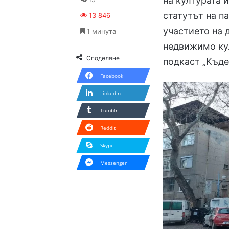
на културата 
статутът на п
13 846
участието на 
1 минута
недвижимо ку
Споделяне
подкаст „Къд
Facebook
LinkedIn
Tumblr
Reddit
Skype
Messenger