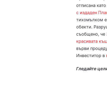
отписана като
с издаден Пла
тихомълком е 
обекти. Разру
съобщено, че
красивата къ
върви процеду
Инвеститор в
Гледайте цел