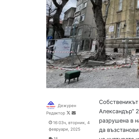
Собственикът 
Дежурен
Александър“ 2
Follow
Send
Редактор
on
an
разрушена в н
16:03ч, вторник, 4
X
email
февруари, 2025
да възстанови
15