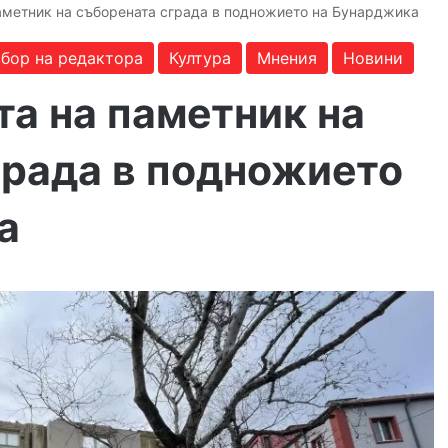
аметник на съборената сграда в подножието на Бунарджика
бор на редактора
Култура
Мнения
Новини
а на паметник на
града в подножието
а