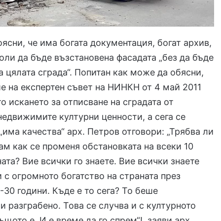
оясни, че има богата документация, богат архив,
оли да бъде възстановена фасадата „без да бъде
 цялата сграда“. Попитан как може да обясни,
ие на експертен съвет на НИНКН от 4 май 2011
то искането за отписване на сградата от
недвижимите културни ценности, а сега се
 „има качества“ арх. Петров отговори: „Трябва ли
ам как се променя обстановката на всеки 10
ната? Вие всички го знаете. Вие всички знаете
и с огромното богатство на страната през
-30 години. Къде е то сега? То беше
и разграбено. Това се случва и с културното
щото е. И е време да го спрем“!, заяви арх.