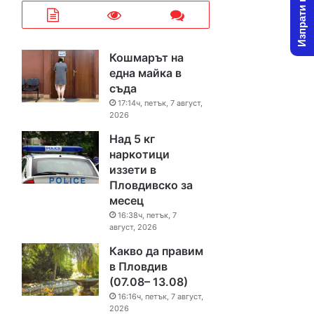
Изпрати новина
Кошмарът на
една майка в
съда
17:14ч, петък, 7 август,
2026
Над 5 кг
наркотици
иззети в
Пловдивско за
месец
16:38ч, петък, 7
август, 2026
Какво да правим
в Пловдив
(07.08– 13.08)
16:16ч, петък, 7 август,
2026