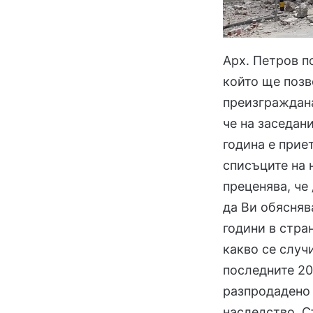
Арх. Петров п
който ще позв
преизграждана
че на заседан
година е прие
списъците на 
преценява, че
да Ви обясняв
години в стра
какво се случ
последните 20
разпродадено 
наследство. Съ