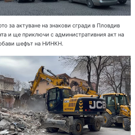
то за актуване на знакови сгради в Пловдив
та и ще приключи с административния акт на
добави шефът на НИНКН.