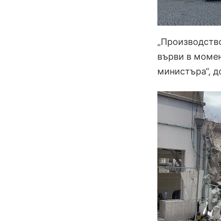
„Производство
върви в момен
министъра“, 