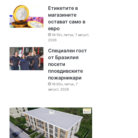
Етикетите в
магазините
остават само в
евро
16:10ч, петък, 7 август,
2026
Специален гост
от Бразилия
посети
пловдивските
пожарникари
16:00ч, петък, 7
август, 2026