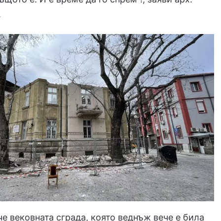
.
е вековната сграда, която веднъж вече е била