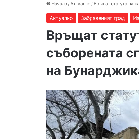
Начало
/
Актуално
/
Връщат статута на п
Актуално
Забравеният град
Из
Връщат статут
съборената с
на Бунарджик