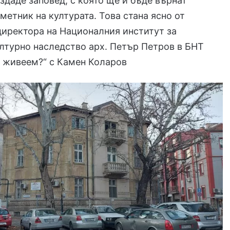
издаде заповед, с която ще й бъде върнат
аметник на културата. Това стана ясно от
директора на Националния институт за
лтурно наследство арх. Петър Петров в БНТ
е живеем?“ с Камен Коларов