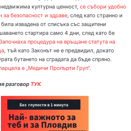
 недвижима културна ценност,
се събори удобно
н за безопасност и здраве
, след като странно и
била извадена от списъка със защитени
шаването стартира само 4 дни, след като бе
Започнаха процедура на връщане статута на
ща
, тъй като Законът не е предвидил, докато
рата бутането на сградата да бъде спряно.
парцела е „Медичи Пропърти Груп“
.
ия разговор
ТУК